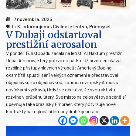
17 novembra, 2025
L+K
,
Informujeme
,
Civilné letectvo
,
Priemysel
V Dubaji odstartoval
prestižní aerosalon
V pondělí 17. listopadu začala na letišti Al Maktúm prestižní
Dubai Airshow, který potrvá do pátku. Už první den ukázal
rozdílné přístupy hlavních výrobců: Americký Boeing
okamžitě spustil sérii velkých oznámení a představoval
objednávku za objednávkou, zatímco evropský Airbus s
novinkami vyčkává, i když se očekává, že svou aktivitu
rozvine v průběhu úterý. Své místo na celosvětové scéně si
upevňuje také brazilský Embraer, který potvrzuje nové
kontrakty na regionální letouny druhé generace.