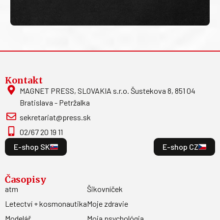
Kontakt
MAGNET PRESS, SLOVAKIA s.r.o. Šustekova 8, 851 04
Bratislava - Petržalka
sekretariat@press.sk
02/67 20 19 11
E-shop SK
E-shop CZ
Časopisy
atm
Šikovníček
Letectví + kosmonautika
Moje zdravie
Modelář
Moja psychológia