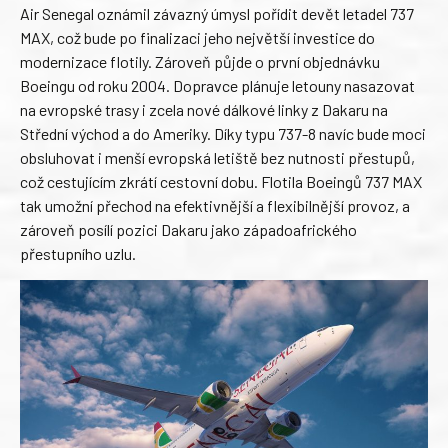
Air Senegal oznámil závazný úmysl pořídit devět letadel 737
MAX, což bude po finalizaci jeho největší investice do
modernizace flotily. Zároveň půjde o první objednávku
Boeingu od roku 2004. Dopravce plánuje letouny nasazovat
na evropské trasy i zcela nové dálkové linky z Dakaru na
Střední východ a do Ameriky. Díky typu 737-8 navíc bude moci
obsluhovat i menší evropská letiště bez nutnosti přestupů,
což cestujícím zkrátí cestovní dobu. Flotila Boeingů 737 MAX
tak umožní přechod na efektivnější a flexibilnější provoz, a
zároveň posílí pozici Dakaru jako západoafrického
přestupního uzlu.