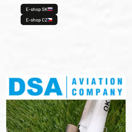
hrdi
E-shop SK
je: 
odeh
E-shop CZ
bitv
E
E