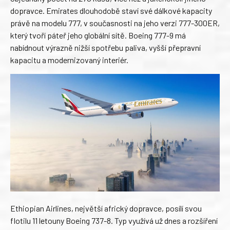
dopravce. Emirates dlouhodobě staví své dálkové kapacity
právě na modelu 777, v současnosti na jeho verzi 777-300ER,
který tvoří páteř jeho globální sítě. Boeing 777-9 má
nabídnout výrazně nižší spotřebu paliva, vyšší přepravní
kapacitu a modernizovaný interiér.
Ethiopian Airlines, největší africký dopravce, posílí svou
flotilu 11 letouny Boeing 737-8. Typ využívá už dnes a rozšíření