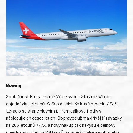
Boeing
Společnost Emirates rozšiřuje svou již tak rozsáhlou
objednávku letounů 777X o dalších 65 kusů modelu 777-9.
Letadlo se stane hlavním pilířem dálkové flotily v
následujících desetiletích. Dopravce už má dřívější závazky
na 205 letounů 777X, a nový nákup tak navyšuje celkový
objednaný počet na 270 kusů, více než u jakéhokoli jiného