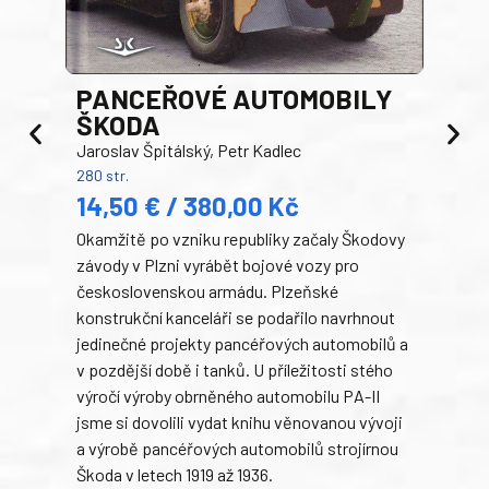
PANCEŘOVÉ AUTOMOBILY
ŠKODA
TA
Jaroslav Špitálský, Petr Kadlec
Ben
280 str.
352 s
14,50 € / 380,00 Kč
22
Okamžitě po vzniku republiky začaly Škodovy
Tank
závody v Plzni vyrábět bojové vozy pro
býva
československou armádu. Plzeňské
Rusk
konstrukční kanceláři se podařilo navrhnout
armá
jedinečné projekty pancéřových automobilů a
stře
v pozdější době i tanků. U příležitosti stého
při 
výročí výroby obrněného automobilu PA-II
blíz
jsme si dovolili vydat knihu věnovanou vývoji
tank
a výrobě pancéřových automobilů strojírnou
v lé
Škoda v letech 1919 až 1936.
tak 