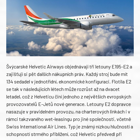
Švýcarské Helvetic Airways objednávají tři letouny E195-E2 a
zajišťují si pět dalších nákupních práv. Každý stroj bude mít
134 sedadel v jednotřídní, ekonomické konfiguraci. Flotila E2
se tak v následujících létech může rozrůst až na dvacet
letadel, což z Helveticu činí jednoho z největších evropských
provozovatelů E-Jetů nové generace. Letouny E2 dopravce
nasazuje v pravidelném provozu, na charterových linkách i v
rámci takzvaného wet-leasingu pro jiné společnosti, včetně
Swiss International Air Lines. Typ je známý nízkou hlučností a
schopností strmého přiblížení, což Helvetic předvedl při