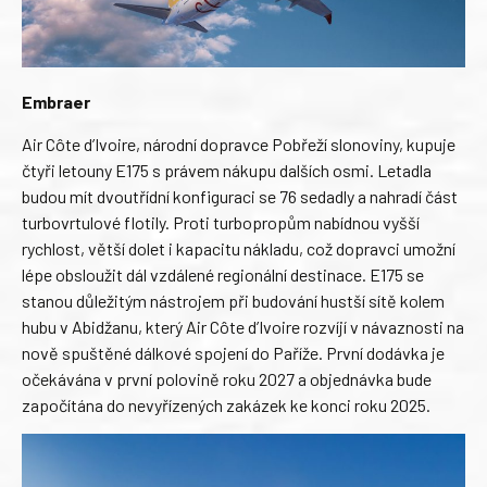
Embraer
Air Côte d’Ivoire, národní dopravce Pobřeží slonoviny, kupuje
čtyři letouny E175 s právem nákupu dalších osmi. Letadla
budou mít dvoutřídní konfiguraci se 76 sedadly a nahradí část
turbovrtulové flotily. Proti turbopropům nabídnou vyšší
rychlost, větší dolet i kapacitu nákladu, což dopravci umožní
lépe obsloužit dál vzdálené regionální destinace. E175 se
stanou důležitým nástrojem při budování hustší sítě kolem
hubu v Abidžanu, který Air Côte d’Ivoire rozvíjí v návaznosti na
nově spuštěné dálkové spojení do Paříže. První dodávka je
očekávána v první polovině roku 2027 a objednávka bude
započítána do nevyřízených zakázek ke konci roku 2025.