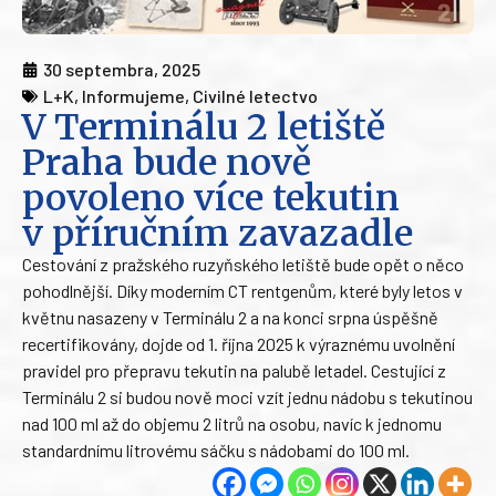
30 septembra, 2025
L+K
,
Informujeme
,
Civilné letectvo
V Terminálu 2 letiště
Praha bude nově
povoleno více tekutin
v příručním zavazadle
Cestování z pražského ruzyňského letiště bude opět o něco
pohodlnější. Díky moderním CT rentgenům, které byly letos v
květnu nasazeny v Terminálu 2 a na konci srpna úspěšně
recertifikovány, dojde od 1. října 2025 k výraznému uvolnění
pravidel pro přepravu tekutin na palubě letadel. Cestující z
Terminálu 2 si budou nově moci vzít jednu nádobu s tekutinou
nad 100 ml až do objemu 2 litrů na osobu, navíc k jednomu
standardnímu litrovému sáčku s nádobami do 100 ml.