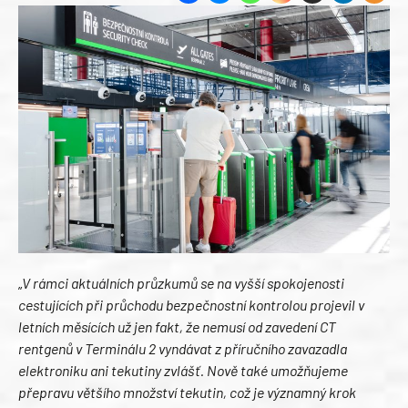
„
V rámci aktuálních průzkumů se na vyšší spokojenosti
cestujících při průchodu bezpečnostní kontrolou projevil v
letních měsících už jen fakt, že nemusí od zavedení CT
rentgenů v Terminálu 2 vyndávat z příručního zavazadla
elektroniku ani tekutiny zvlášť. Nově také umožňujeme
přepravu většího množství tekutin, což je významný krok