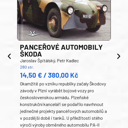
PANCEŘOVÉ AUTOMOBILY
ŠKODA
TA
Jaroslav Špitálský, Petr Kadlec
Ben
280 str.
352 s
14,50 € / 380,00 Kč
22
Okamžitě po vzniku republiky začaly Škodovy
Tank
závody v Plzni vyrábět bojové vozy pro
býva
československou armádu. Plzeňské
Rusk
konstrukční kanceláři se podařilo navrhnout
armá
jedinečné projekty pancéřových automobilů a
stře
v pozdější době i tanků. U příležitosti stého
při 
výročí výroby obrněného automobilu PA-II
blíz