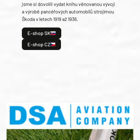
jsme si dovolili vydat knihu věnovanou vývoji
tank
a výrobě pancéřových automobilů strojírnou
v lé
Škoda v letech 1919 až 1936.
tak 
hrdi
E-shop SK
je: 
odeh
E-shop CZ
bitv
E
E