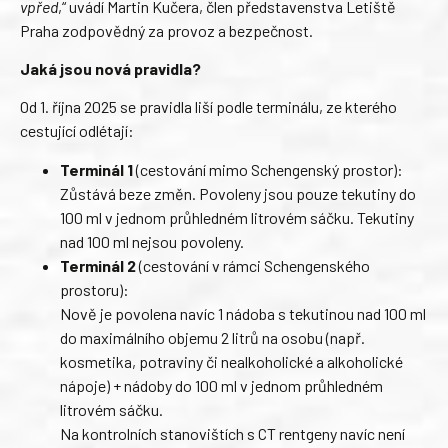
vpřed
,“ uvádí Martin Kučera, člen představenstva Letiště
Praha zodpovědný za provoz a bezpečnost.
Jaká jsou nová pravidla?
Od 1. října 2025 se pravidla liší podle terminálu, ze kterého
cestující odlétají:
Terminál 1
(cestování mimo Schengenský prostor):
Zůstává beze změn. Povoleny jsou pouze tekutiny do
100 ml v jednom průhledném litrovém sáčku. Tekutiny
nad 100 ml nejsou povoleny.
Terminál 2
(cestování v rámci Schengenského
prostoru):
Nově je povolena navíc 1 nádoba s tekutinou nad 100 ml
do maximálního objemu 2 litrů na osobu (např.
kosmetika, potraviny či nealkoholické a alkoholické
nápoje) + nádoby do 100 ml v jednom průhledném
litrovém sáčku.
Na kontrolních stanovištích s CT rentgeny navíc není