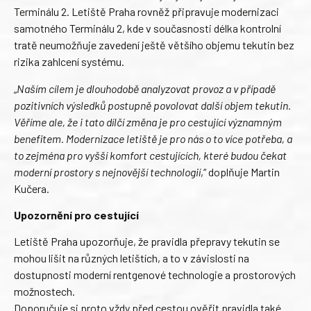
Terminálu 2. Letiště Praha rovněž připravuje modernizaci
samotného Terminálu 2, kde v současnosti délka kontrolní
tratě neumožňuje zavedení ještě většího objemu tekutin bez
rizika zahlcení systému.
„
Naším cílem je dlouhodobě analyzovat provoz a v případě
pozitivních výsledků postupně povolovat další objem tekutin.
Věříme ale, že i tato dílčí změna je pro cestující významným
benefitem. Modernizace letiště je pro nás o to více potřeba, a
to zejména pro vyšší komfort cestujících, které budou čekat
moderní prostory s nejnovější technologií
,“ doplňuje Martin
Kučera.
Upozornění pro cestující
Letiště Praha upozorňuje, že pravidla přepravy tekutin se
mohou lišit na různých letištích, a to v závislosti na
dostupnosti moderní rentgenové technologie a prostorových
možnostech.
Doporučuje si proto vždy před cestou ověřit pravidla také