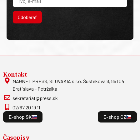
Odoberať
Kontakt
MAGNET PRESS, SLOVAKIA s.r.o. Šustekova 8, 851 04
Bratislava - Petržalka
sekretariat@press.sk
02/67 20 19 11
E-shop SK
E-shop CZ
Časopisy