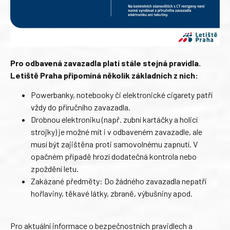
Pro odbavená zavazadla platí stále stejná pravidla.
Letiště Praha připomíná několik základních z nich:
Powerbanky, notebooky či elektronické cigarety patří
vždy do příručního zavazadla.
Drobnou elektroniku (např. zubní kartáčky a holicí
strojky) je možné mít i v odbaveném zavazadle, ale
musí být zajištěna proti samovolnému zapnutí. V
opačném případě hrozí dodatečná kontrola nebo
zpoždění letu.
Zakázané předměty: Do žádného zavazadla nepatří
hořlaviny, těkavé látky, zbraně, výbušniny apod.
Pro aktuální informace o bezpečnostních pravidlech a