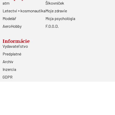
atm
Šikovníček
Letectví + kosmonautika
Moje zdravie
Modelář
Moja psychológia
AeroHobby
F.O.O.D.
Informácie
Vydavateľstvo
Predplatné
Archív
Inzercia
GDPR
Kontakty