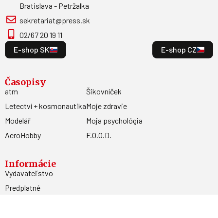
Bratislava - Petržalka
sekretariat@press.sk
02/67 20 19 11
E-shop SK
E-shop CZ
Časopisy
atm
Šikovníček
Letectví + kosmonautika
Moje zdravie
Modelář
Moja psychológia
AeroHobby
F.O.O.D.
Informácie
Vydavateľstvo
Predplatné
Archív
Inzercia