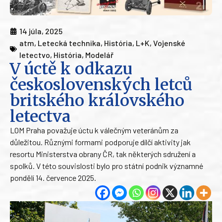
14 júla, 2025
atm
,
Letecká technika
,
História
,
L+K
,
Vojenské
letectvo
,
História
,
Modelář
V úctě k odkazu
československých letců
britského královského
letectva
LOM Praha považuje úctu k válečným veteránům za
důležitou. Různými formami podporuje dílčí aktivity jak
resortu Ministerstva obrany ČR, tak některých sdružení a
spolků. V této souvislosti bylo pro státní podnik významné
pondělí 14. července 2025.