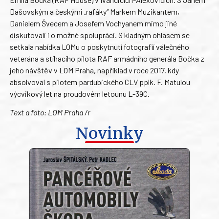
Dašovským a českými „rafáky“ Markem Muzikantem,
Danielem Švecem a Josefem Vochyanem mimo jiné
diskutovali i o možné spolupráci. S kladným ohlasem se
setkala nabídka LOMu o poskytnutí fotografií válečného
veterána a stíhacího pilota RAF armádního generála Bočka z
jeho návštěv v LOM Praha, například v roce 2017, kdy
absolvoval s pilotem pardubického CLV pplk. F. Matulou
výcvikový let na proudovém letounu L-39C.
Text a foto: LOM Praha /r
Novinky