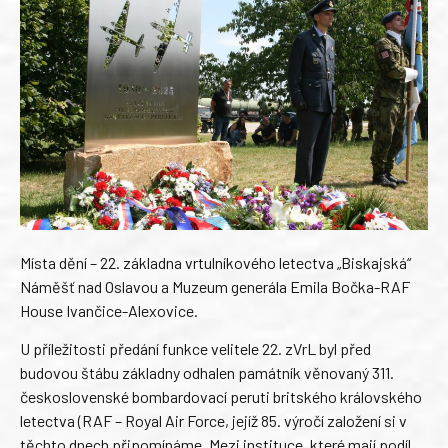
Místa dění – 22. základna vrtulníkového letectva „Biskajská“
Náměšť nad Oslavou a Muzeum generála Emila Bočka-RAF
House Ivančice-Alexovice.
U příležitosti předání funkce velitele 22. zVrL byl před
budovou štábu základny odhalen památník věnovaný 311.
československé bombardovací peruti britského královského
letectva (RAF – Royal Air Force, jejíž 85. výročí založení si v
těchto dnech připomínáme. Mezi instituce, které mají podíl