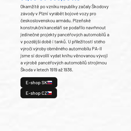
Okamžitě po vzniku republiky začaly Škodovy
Tank
závody v Plzni vyrábět bojové vozy pro
býva
československou armádu. Plzeňské
Rusk
konstrukční kanceláři se podařilo navrhnout
armá
jedinečné projekty pancéřových automobilů a
stře
v pozdější době i tanků. U příležitosti stého
při 
výročí výroby obrněného automobilu PA-II
blíz
jsme si dovolili vydat knihu věnovanou vývoji
tank
a výrobě pancéřových automobilů strojírnou
v lé
Škoda v letech 1919 až 1936.
tak 
hrdi
E-shop SK
je: 
odeh
E-shop CZ
bitv
E
E