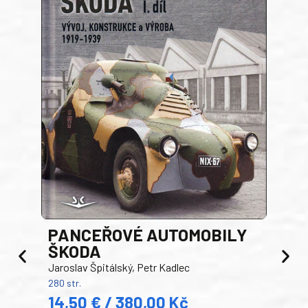
PANCEŘOVÉ AUTOMOBILY
ŠKODA
TA
Jaroslav Špitálský, Petr Kadlec
Ben
280 str.
352 s
14,50 € / 380,00 Kč
22