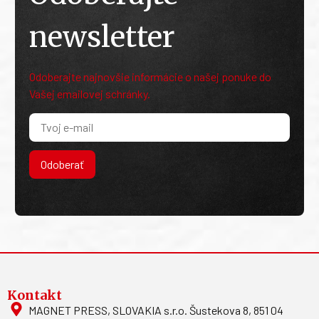
newsletter
Odoberajte najnovšie informácie o našej ponuke do
Vašej emailovej schránky.
Odoberať
Kontakt
MAGNET PRESS, SLOVAKIA s.r.o. Šustekova 8, 851 04