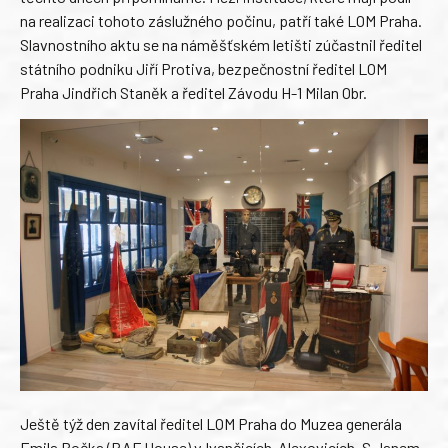
na realizaci tohoto záslužného počinu, patří také LOM Praha.
Slavnostního aktu se na náměšťském letišti zúčastnil ředitel
státního podniku Jiří Protiva, bezpečnostní ředitel LOM
Praha Jindřich Staněk a ředitel Závodu H-1 Milan Obr.
Ještě týž den zavítal ředitel LOM Praha do Muzea generála
Emila Bočka (RAF House) v Ivančicích-Alexovicích. S Janem