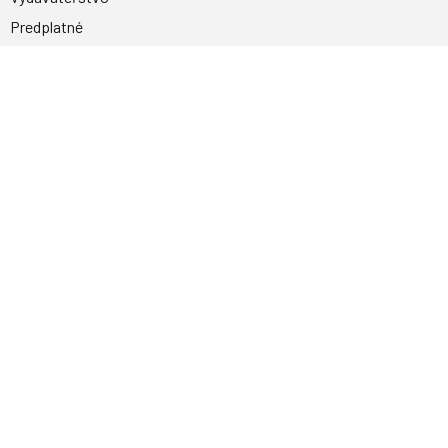
Predplatné
Archív
Inzercia
GDPR
Kontakty
Facebook
Magnetpress.online
© 2023 Všetky práva vyhradené. Dizajn a
programovanie: