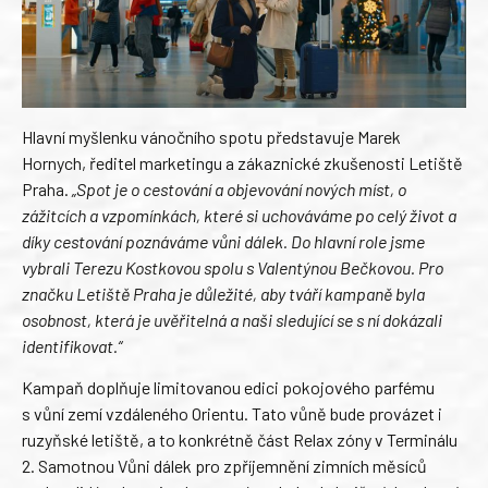
Hlavní myšlenku vánočního spotu představuje Marek
Hornych, ředitel marketingu a zákaznické zkušenosti Letiště
Praha.
„Spot je o cestování a objevování nových míst, o
zážitcích a vzpomínkách, které si uchováváme po celý život a
díky cestování poznáváme vůni dálek. Do hlavní role jsme
vybrali Terezu Kostkovou spolu s Valentýnou Bečkovou. Pro
značku Letiště Praha je důležité, aby tváří kampaně byla
osobnost, která je uvěřitelná a naši sledující se s ní dokázali
identifikovat.“
Kampaň doplňuje limitovanou edici pokojového parfému
s vůní zemí vzdáleného Orientu. Tato vůně bude provázet i
ruzyňské letiště, a to konkrétně část Relax zóny v Terminálu
2. Samotnou Vůni dálek pro zpříjemnění zimních měsíců