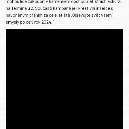
mohou lidé zakoupit v kamenném obchodu letištních exkurzí
na Terminálu 2. Součástí kampaně je i kreativní inzerce s
navoněným přáním za celé letiště „Objevujte svět všemi
smysly po celý rok 2024.“