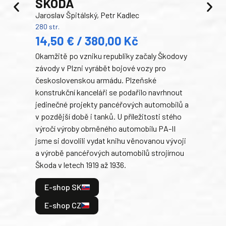
ŠKODA
TA
Jaroslav Špitálský, Petr Kadlec
Ben
280 str.
352 s
14,50 € / 380,00 Kč
22
Okamžitě po vzniku republiky začaly Škodovy
Tank
závody v Plzni vyrábět bojové vozy pro
býva
československou armádu. Plzeňské
Rusk
konstrukční kanceláři se podařilo navrhnout
armá
jedinečné projekty pancéřových automobilů a
stře
v pozdější době i tanků. U příležitosti stého
při 
výročí výroby obrněného automobilu PA-II
blíz
jsme si dovolili vydat knihu věnovanou vývoji
tank
a výrobě pancéřových automobilů strojírnou
v lé
Škoda v letech 1919 až 1936.
tak 
hrdi
E-shop SK
je: 
odeh
E-shop CZ
bitv