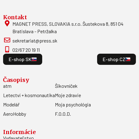
Kontakt
MAGNET PRESS, SLOVAKIA s.r.o. Šustekova 8, 851 04
Bratislava - Petržalka
sekretariat@press.sk
02/67 20 19 11
E-shop SK
E-shop CZ
Časopisy
atm
Šikovníček
Letectví + kosmonautika
Moje zdravie
Modelář
Moja psychológia
AeroHobby
F.O.O.D.
Informácie
Vydavateľstvo