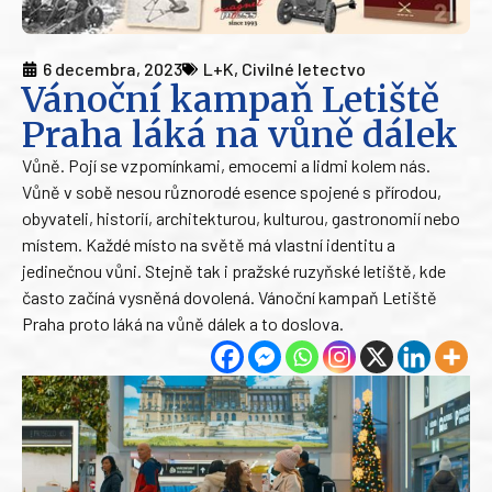
6 decembra, 2023
L+K
,
Civilné letectvo
Vánoční kampaň Letiště
Praha láká na vůně dálek
Vůně. Pojí se vzpomínkami, emocemi a lidmi kolem nás.
Vůně v sobě nesou různorodé esence spojené s přírodou,
obyvateli, historií, architekturou, kulturou, gastronomií nebo
místem. Každé místo na světě má vlastní identitu a
jedinečnou vůni. Stejně tak i pražské ruzyňské letiště, kde
často začíná vysněná dovolená. Vánoční kampaň Letiště
Praha proto láká na vůně dálek a to doslova.