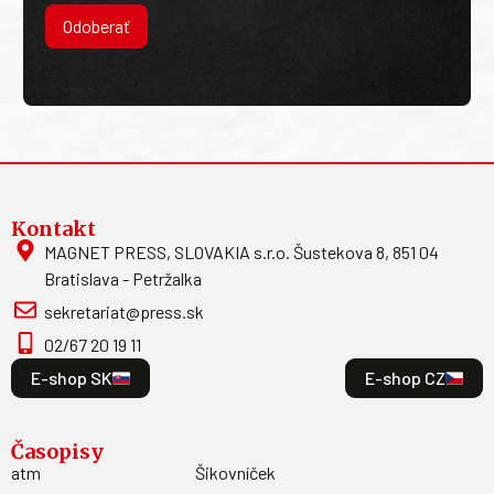
Odoberať
Kontakt
MAGNET PRESS, SLOVAKIA s.r.o. Šustekova 8, 851 04
Bratislava - Petržalka
sekretariat@press.sk
02/67 20 19 11
E-shop SK
E-shop CZ
Časopisy
atm
Šikovníček