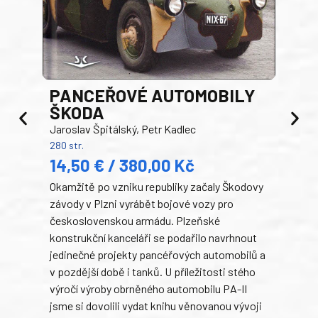
PANCEŘOVÉ AUTOMOBILY
ŠKODA
TA
Jaroslav Špitálský, Petr Kadlec
Ben
280 str.
352 s
14,50 € / 380,00 Kč
22
Okamžitě po vzniku republiky začaly Škodovy
Tank
závody v Plzni vyrábět bojové vozy pro
býva
československou armádu. Plzeňské
Rusk
konstrukční kanceláři se podařilo navrhnout
armá
jedinečné projekty pancéřových automobilů a
stře
v pozdější době i tanků. U příležitosti stého
při 
výročí výroby obrněného automobilu PA-II
blíz
jsme si dovolili vydat knihu věnovanou vývoji
tank