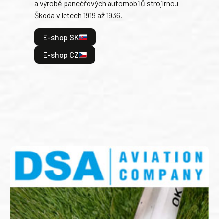
a výrobě pancéřových automobilů strojírnou
v lé
Škoda v letech 1919 až 1936.
tak 
hrdi
E-shop SK
je: 
odeh
E-shop CZ
bitv
E
E