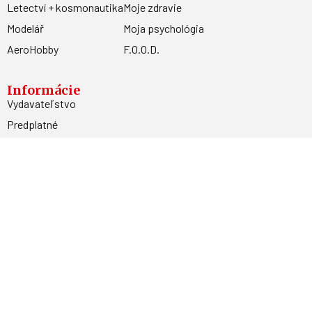
Letectví + kosmonautika
Moje zdravie
Modelář
Moja psychológia
AeroHobby
F.O.O.D.
Informácie
Vydavateľstvo
Predplatné
Archív
Inzercia
GDPR
Kontakty