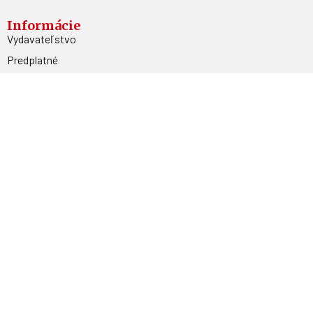
Informácie
Vydavateľstvo
Predplatné
Archív
Inzercia
GDPR
Kontakty
Facebook