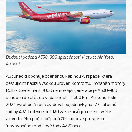
Budoucí podoba A330-900 společnosti VietJet Air (foto:
Airbus)
A330neo disponuje oceněnou kabinou Airspace, která
cestujícím nabízí vysokou úroveň komfortu. Poháněn motory
Rolls-Royce Trent 7000 nejnovější generace je A330-900
schopen doletět do vzdálenosti 13 300 km. Ke konci ledna
2024 výrobce Airbus evidoval objednávky na 1771 letounů
rodiny A330 od více než 130 zákazníků po celém světě.
Z uvedeného počtu připadá 296 kusů ve prospěch
inovovaného modelové řady A320neo.