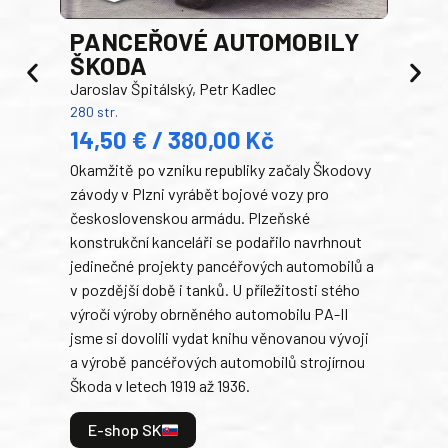
PANCEŘOVÉ AUTOMOBILY
ŠKODA
TA
Jaroslav Špitálský, Petr Kadlec
Ben
280 str.
352 s
14,50 € / 380,00 Kč
22
Okamžitě po vzniku republiky začaly Škodovy
Tank
závody v Plzni vyrábět bojové vozy pro
býva
československou armádu. Plzeňské
Rusk
konstrukční kanceláři se podařilo navrhnout
armá
jedinečné projekty pancéřových automobilů a
stře
v pozdější době i tanků. U příležitosti stého
při 
výročí výroby obrněného automobilu PA-II
blíz
jsme si dovolili vydat knihu věnovanou vývoji
tank
a výrobě pancéřových automobilů strojírnou
v lé
Škoda v letech 1919 až 1936.
tak 
hrdi
E-shop SK
je: 