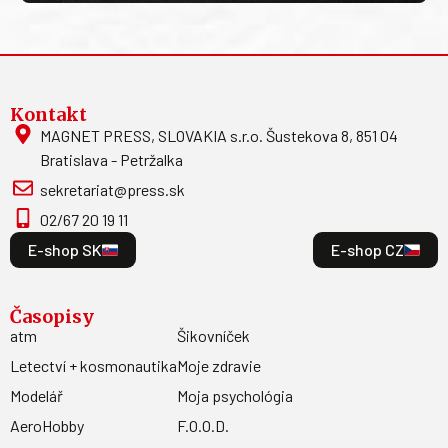
Kontakt
MAGNET PRESS, SLOVAKIA s.r.o. Šustekova 8, 851 04
Bratislava - Petržalka
sekretariat@press.sk
02/67 20 19 11
E-shop SK
E-shop CZ
Časopisy
atm
Šikovníček
Letectví + kosmonautika
Moje zdravie
Modelář
Moja psychológia
AeroHobby
F.O.O.D.