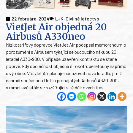
22 februára, 2024
L+K
,
Civilné letectvo
VietJet Air objedná 20
Airbusů A330neo
Nízkotarifový dopravce VietJet Air podepsal memorandum o
porozumění s Airbusem týkající se budoucího nákupu 20
letadel A330-900. V případě uzavření kontraktu se stane
poprvé, kdy společnost objedná širokotrupé letouny napřímo
u výrobce. VietJet Air plánuje nasazovat nová letadla, jimiž
nahradí současnou flotilu pronajatých Airbusů A330-300,
v rámci své stále se rozšiřující sítě dálkových tras.