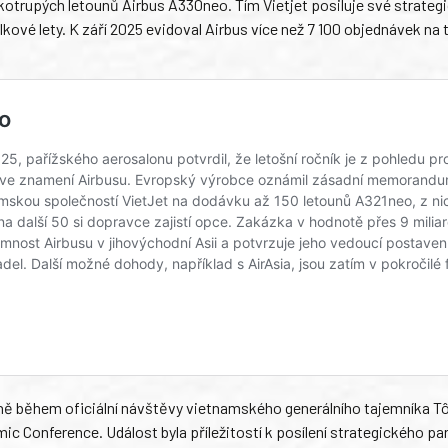
trupých letounů Airbus A330neo. Tím Vietjet posiluje své strateg
álkové lety. K září 2025 evidoval Airbus více než 7 100 objednávek na 
ě během oficiální návštěvy vietnamského generálního tajemníka T
 Conference. Událost byla příležitostí k posílení strategického par