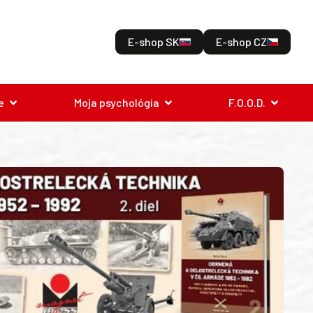
E-shop SK
E-shop CZ
e
Moja psychológia
F.O.O.D.