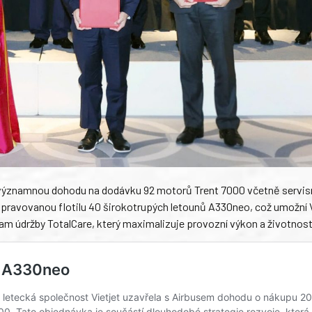
i významnou dohodu na dodávku 92 motorů Trent 7000 včetně servis
řipravovanou flotilu 40 širokotrupých letounů A330neo, což umožní 
ram údržby TotalCare, který maximalizuje provozní výkon a životnos