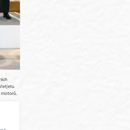
ních
Vietjetu
t motorů.