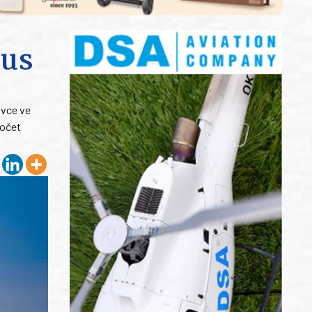
bus
avce ve
počet