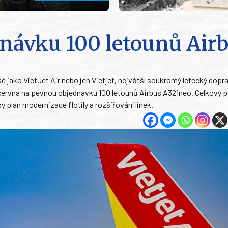
ednávku 100 letounů Air
 jako VietJet Air nebo jen Vietjet, největší soukromý letecký dopr
ervna na pevnou objednávku 100 letounů Airbus A321neo. Celkový 
 plán modernizace flotily a rozšiřování linek.