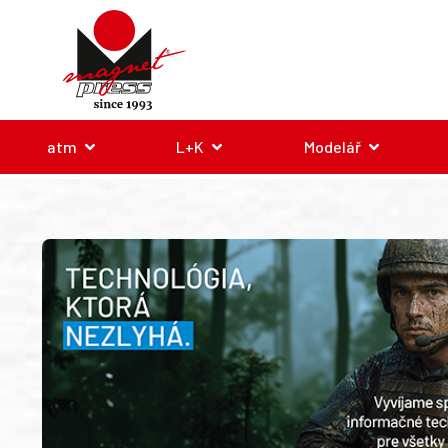
atm
L+K
Modelář