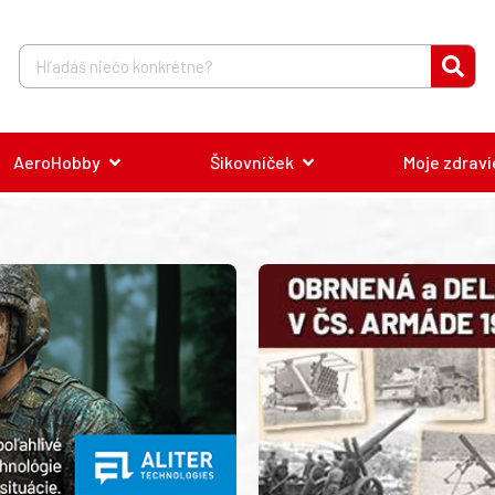
AeroHobby
Šikovníček
Moje zdravi