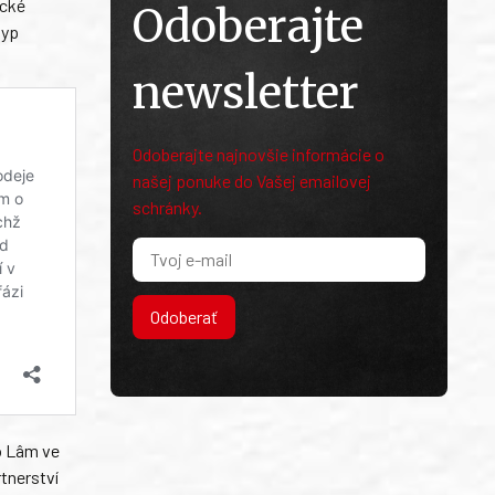
ické
Odoberajte
typ
newsletter
Odoberajte najnovšie informácie o
našej ponuke do Vašej emailovej
schránky.
Odoberať
ô Lâm ve
tnerství