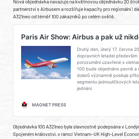
Nová objednávka navazuje na květnovou objednávku 20 široko
partnerství s Airbusem a rozšiřuje kapacity pro regionální i d
A321neo od téměř 100 zákazníků po celém světě.
Objednávka 100 A321neo byla slavnostně podepsána v Londýn
Spojeném království, v rámci Vietnam–UK High-Level Economic