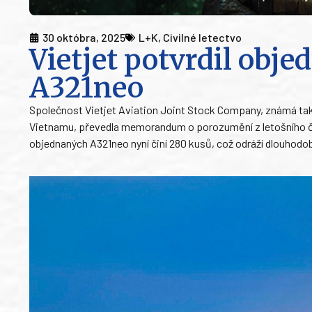
30 októbra, 2025
L+K
,
Civilné letectvo
Vietjet potvrdil obj
A321neo
Společnost Vietjet Aviation Joint Stock Company, známá také
Vietnamu, převedla memorandum o porozumění z letošního č
objednaných A321neo nyní činí 280 kusů, což odráží dlouhodobý