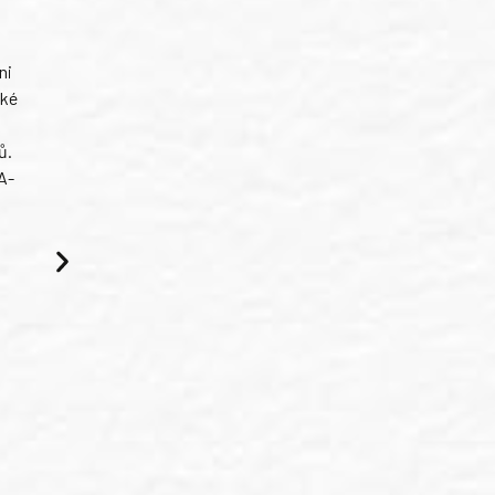
ni
ské
ů.
A-