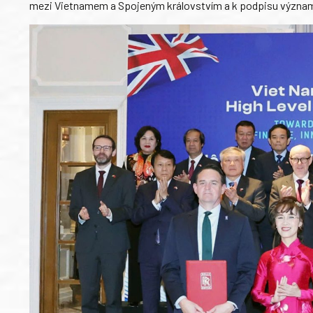
mezi Vietnamem a Spojeným královstvím a k podpisu významnýc