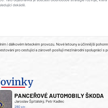
nálním i dálkovém leteckém provozu. Nové letouny a účinnější pohon
tování pro cestující a zároveň posilují mezinárodní spolupráci s 
ovinky
PANCEŘOVÉ AUTOMOBILY ŠKODA
Jaroslav Špitálský, Petr Kadlec
280 str.