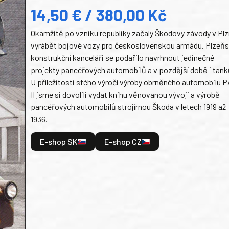
14,50 € / 380,00 Kč
Okamžitě po vzniku republiky začaly Škodovy závody v Plz
vyrábět bojové vozy pro československou armádu. Plzeň
konstrukční kanceláři se podařilo navrhnout jedinečné
projekty pancéřových automobilů a v pozdější době i tank
U příležitosti stého výročí výroby obrněného automobilu P
II jsme si dovolili vydat knihu věnovanou vývoji a výrobě
pancéřových automobilů strojírnou Škoda v letech 1919 až
1936.
E-shop SK
E-shop CZ