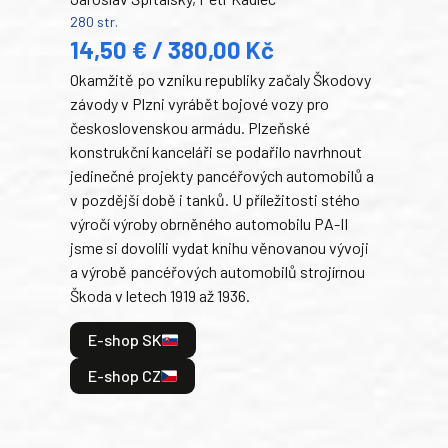
Ben
280 str.
352 s
14,50 € / 380,00 Kč
22
Okamžitě po vzniku republiky začaly Škodovy
Tank
závody v Plzni vyrábět bojové vozy pro
býva
československou armádu. Plzeňské
Rusk
konstrukční kanceláři se podařilo navrhnout
armá
jedinečné projekty pancéřových automobilů a
stře
v pozdější době i tanků. U příležitosti stého
při 
výročí výroby obrněného automobilu PA-II
blíz
jsme si dovolili vydat knihu věnovanou vývoji
tank
a výrobě pancéřových automobilů strojírnou
v lé
Škoda v letech 1919 až 1936.
tak 
hrdi
E-shop SK
je: 
odeh
E-shop CZ
bitv
E