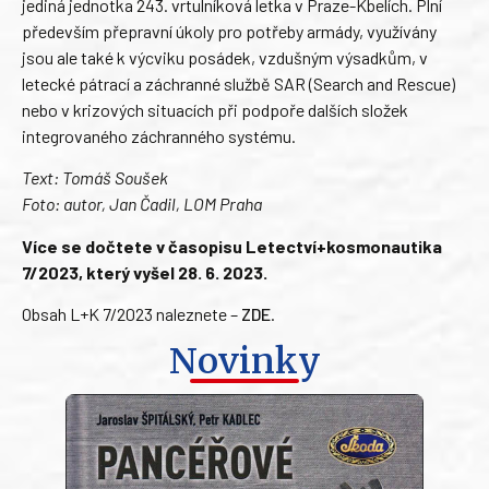
jediná jednotka 243. vrtulníková letka v Praze-Kbelích. Plní
především přepravní úkoly pro potřeby armády, využívány
jsou ale také k výcviku posádek, vzdušným výsadkům, v
letecké pátrací a záchranné službě SAR (Search and Rescue)
nebo v krizových situacích při podpoře dalších složek
integrovaného záchranného systému.
Text: Tomáš Soušek
Foto: autor, Jan Čadil, LOM Praha
Více se dočtete v časopisu Letectví+kosmonautika
7/2023, který vyšel 28. 6. 2023.
Obsah L+K 7/2023 naleznete –
ZDE
.
Novinky