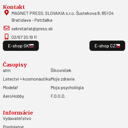
Kontakt
MAGNET PRESS, SLOVAKIA s.r.o. Šustekova 8, 851 04
Bratislava - Petržalka
sekretariat@press.sk
02/67 20 19 11
E-shop SK
E-shop CZ
Časopisy
atm
Šikovníček
Letectví + kosmonautika
Moje zdravie
Modelář
Moja psychológia
AeroHobby
F.O.O.D.
Informácie
Vydavateľstvo
Predplatné