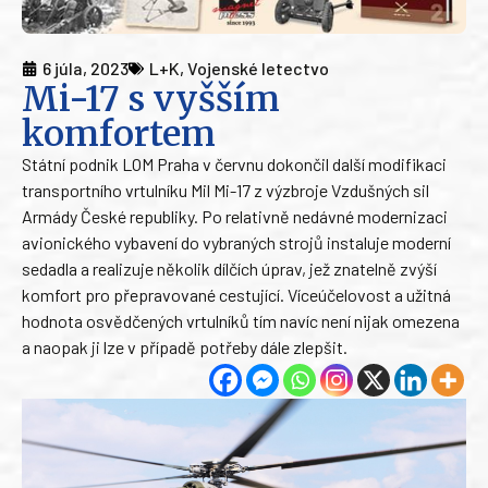
6 júla, 2023
L+K
,
Vojenské letectvo
Mi-17 s vyšším
komfortem
Státní podnik LOM Praha v červnu dokončil další modifikaci
transportního vrtulníku Mil Mi-17 z výzbroje Vzdušných sil
Armády České republiky. Po relativně nedávné modernizaci
avionického vybavení do vybraných strojů instaluje moderní
sedadla a realizuje několik dílčích úprav, jež znatelně zvýší
komfort pro přepravované cestující. Víceúčelovost a užitná
hodnota osvědčených vrtulníků tím navíc není nijak omezena
a naopak ji lze v případě potřeby dále zlepšit.