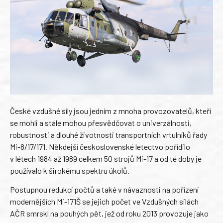
České vzdušné síly jsou jedním z mnoha provozovatelů, kteří
se mohli a stále mohou přesvědčovat o univerzálnosti,
robustnosti a dlouhé životnosti transportních vrtulníků řady
Mi-8/17/171. Někdejší československé letectvo pořídilo
v létech 1984 až 1989 celkem 50 strojů Mi-17 a od té doby je
používalo k širokému spektru úkolů.
Postupnou redukcí počtů a také v návaznosti na pořízení
modernějších Mi-171Š se jejich počet ve Vzdušných silách
AČR smrskl na pouhých pět, jež od roku 2013 provozuje jako