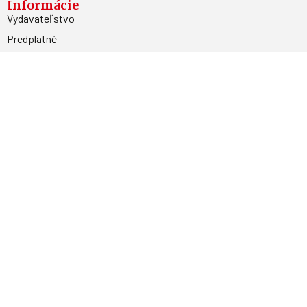
Informácie
Vydavateľstvo
Predplatné
Archív
Inzercia
GDPR
Kontakty
Facebook
Magnetpress.online
© 2023 Všetky práva vyhradené. Dizajn a