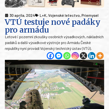
30 apríla, 2024
L+K
,
Vojenské letectvo
,
Priemysel
VTÚ testuje nové padáky
pro armádu
Letové i pozemní zkoušky osobních výsadkových, nákladních
padáků a další výsadkové výstroje pro Armádu České
republiky nyní provádí Vojenský technický ústav (VTÚ).