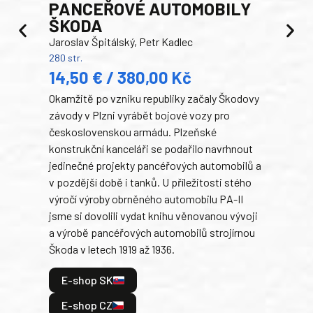
PANCEŘOVÉ AUTOMOBILY
ŠKODA
TA
Jaroslav Špitálský, Petr Kadlec
Ben
280 str.
352 s
14,50 € / 380,00 Kč
22
Okamžitě po vzniku republiky začaly Škodovy
Tank
závody v Plzni vyrábět bojové vozy pro
býva
československou armádu. Plzeňské
Rusk
konstrukční kanceláři se podařilo navrhnout
armá
jedinečné projekty pancéřových automobilů a
stře
v pozdější době i tanků. U příležitosti stého
při 
výročí výroby obrněného automobilu PA-II
blíz
jsme si dovolili vydat knihu věnovanou vývoji
tank
a výrobě pancéřových automobilů strojírnou
v lé
Škoda v letech 1919 až 1936.
tak 
hrdi
E-shop SK
je: 
odeh
E-shop CZ