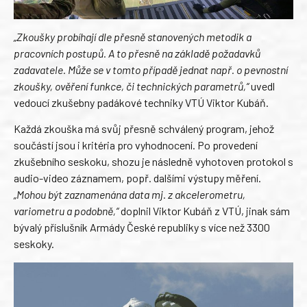
„Zkoušky probíhají dle přesně stanovených metodik a
pracovních postupů. A to přesně na základě požadavků
zadavatele. Může se v tomto případě jednat např. o pevnostní
zkoušky, ověření funkce, či technických parametrů,“
uvedl
vedoucí zkušebny padákové techniky VTÚ Viktor Kubáň.
Každá zkouška má svůj přesně schválený program, jehož
součástí jsou i kritéria pro vyhodnocení. Po provedení
zkušebního seskoku, shozu je následně vyhotoven protokol s
audio-video záznamem, popř. dalšími výstupy měření.
„Mohou být zaznamenána data mj. z akcelerometru,
variometru a podobně,“
doplnil Viktor Kubáň z VTÚ, jinak sám
bývalý příslušník Armády České republiky s více než 3300
seskoky.