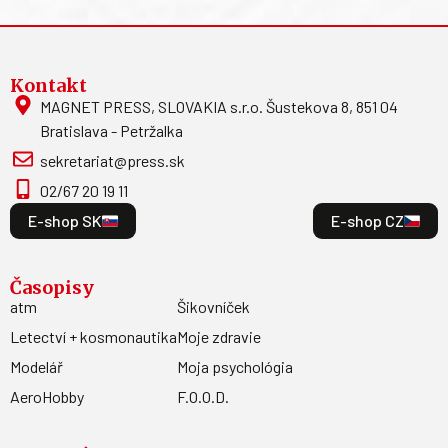
Kontakt
MAGNET PRESS, SLOVAKIA s.r.o. Šustekova 8, 851 04
Bratislava - Petržalka
sekretariat@press.sk
02/67 20 19 11
E-shop SK
E-shop CZ
Časopisy
atm
Šikovníček
Letectví + kosmonautika
Moje zdravie
Modelář
Moja psychológia
AeroHobby
F.O.O.D.