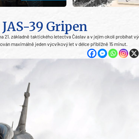
a JAS-39 Gripen
a 21. základně taktického letectva Čáslav a v jejím okolí probíhat vý
zován maximálně jeden výcvikový let v délce přibližně 15 minut.