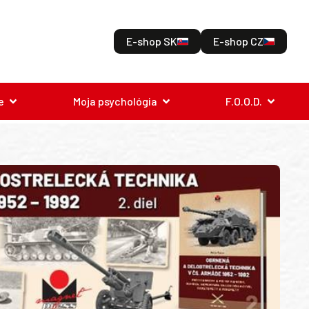
E-shop SK
E-shop CZ
e
Moja psychológia
F.O.O.D.