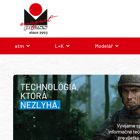
atm
L+K
Modelář