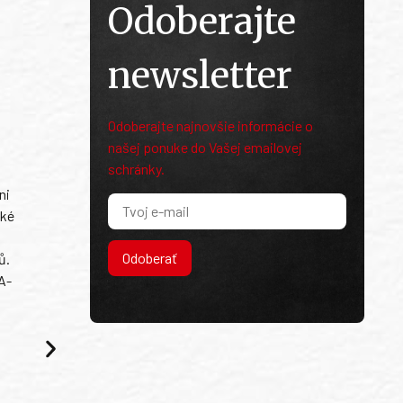
Odoberajte
newsletter
Odoberajte najnovšie informácie o
našej ponuke do Vašej emailovej
schránky.
ni
ské
Odoberať
ů.
A-