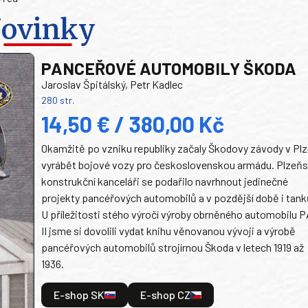
ovinky
PANCEŘOVÉ AUTOMOBILY ŠKODA
Jaroslav Špitálský, Petr Kadlec
280 str.
14,50 € / 380,00 Kč
Okamžitě po vzniku republiky začaly Škodovy závody v Plz
vyrábět bojové vozy pro československou armádu. Plzeň
konstrukční kanceláři se podařilo navrhnout jedinečné
projekty pancéřových automobilů a v pozdější době i tank
U příležitosti stého výročí výroby obrněného automobilu P
II jsme si dovolili vydat knihu věnovanou vývoji a výrobě
pancéřových automobilů strojírnou Škoda v letech 1919 až
1936.
E-shop SK
E-shop CZ