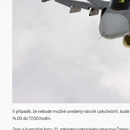
V případě, že nebude možné uvedený nácvik uskutečnit, bude 
14.00 do 17.00 hodin.
Text a ilustrační foto: 21. základna taktického letectva Čáslav