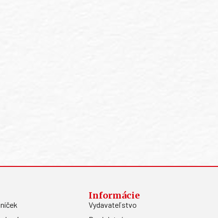
Informácie
níček
Vydavateľstvo