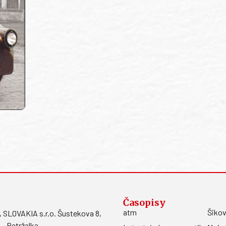
Časopisy
atm
Šikov
LOVAKIA s.r.o. Šustekova 8,
 - Petržalka