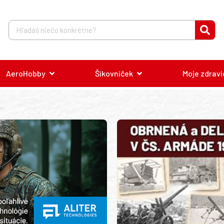
AeroHobby
Šikovníček
Moje zdravi