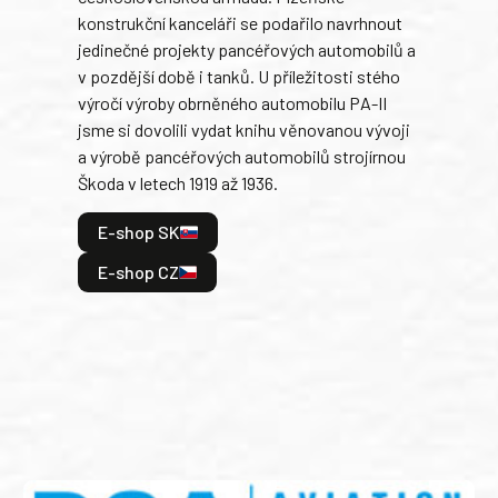
konstrukční kanceláři se podařilo navrhnout
armá
jedinečné projekty pancéřových automobilů a
stře
v pozdější době i tanků. U příležitosti stého
při 
výročí výroby obrněného automobilu PA-II
blíz
jsme si dovolili vydat knihu věnovanou vývoji
tank
a výrobě pancéřových automobilů strojírnou
v lé
Škoda v letech 1919 až 1936.
tak 
hrdi
E-shop SK
je: 
odeh
E-shop CZ
bitv
E
E