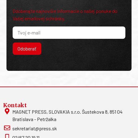
Odoberajte najnovšie informácie o našej ponuke do
Vašej emailovej schránky.
Odoberať
Kontakt
MAGNET PRESS, SLOVAKIA s.r.o. Šustekova 8, 851 04
Bratislava - Petržalka
sekretariat@press.sk
02/67 20 19 11