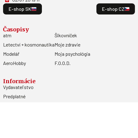
E-shop SK
E-shop CZ
Časopisy
atm
Šikovníček
Letectví + kosmonautika
Moje zdravie
Modelář
Moja psychológia
AeroHobby
F.O.O.D.
Informácie
Vydavateľstvo
Predplatné
Archív
Inzercia
GDPR
Kontakty