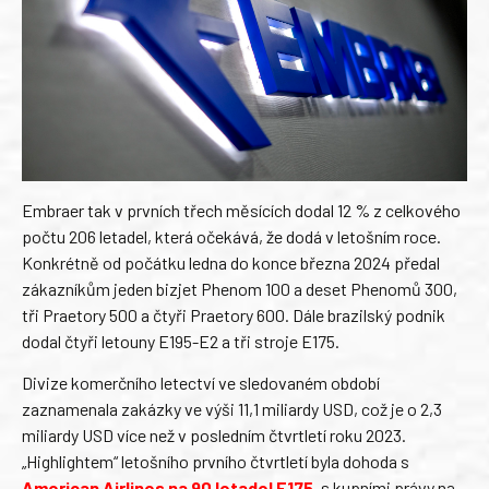
Embraer tak v prvních třech měsících dodal 12 % z celkového
počtu 206 letadel, která očekává, že dodá v letošním roce.
Konkrétně od počátku ledna do konce března 2024 předal
zákazníkům jeden bizjet Phenom 100 a deset Phenomů 300,
tři Praetory 500 a čtyři Praetory 600. Dále brazilský podnik
dodal čtyři letouny E195-E2 a tři stroje E175.
Divize komerčního letectví ve sledovaném období
zaznamenala zakázky ve výši 11,1 miliardy USD, což je o 2,3
miliardy USD více než v posledním čtvrtletí roku 2023.
„Highlightem“ letošního prvního čtvrtletí byla dohoda s
American Airlines na 90 letadel E175
, s kupními právy na