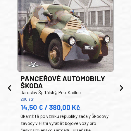
PANCEŘOVÉ AUTOMOBILY
ŠKODA
TA
Jaroslav Špitálský, Petr Kadlec
Ben
280 str.
352 s
14,50 € / 380,00 Kč
22
Okamžitě po vzniku republiky začaly Škodovy
Tank
závody v Plzni vyrábět bojové vozy pro
býva
československou armádu. Plzeňské
Rusk