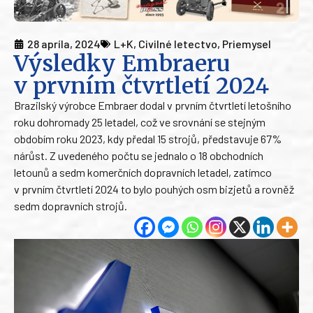
28 apríla, 2024
L+K
,
Civilné letectvo
,
Priemysel
Výsledky Embraeru
v prvním čtvrtletí 2024
Brazilský výrobce Embraer dodal v prvním čtvrtletí letošního
roku dohromady 25 letadel, což ve srovnání se stejným
obdobím roku 2023, kdy předal 15 strojů, představuje 67%
nárůst. Z uvedeného počtu se jednalo o 18 obchodních
letounů a sedm komerčních dopravních letadel, zatímco
v prvním čtvrtletí 2024 to bylo pouhých osm bizjetů a rovněž
sedm dopravních strojů.