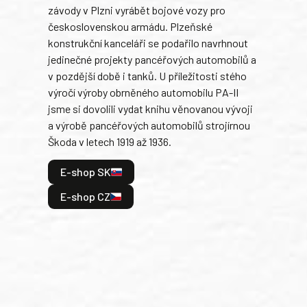
závody v Plzni vyrábět bojové vozy pro
býva
československou armádu. Plzeňské
Rusk
konstrukční kanceláři se podařilo navrhnout
armá
jedinečné projekty pancéřových automobilů a
stře
v pozdější době i tanků. U příležitosti stého
při 
výročí výroby obrněného automobilu PA-II
blíz
jsme si dovolili vydat knihu věnovanou vývoji
tank
a výrobě pancéřových automobilů strojírnou
v lé
Škoda v letech 1919 až 1936.
tak 
hrdi
E-shop SK
je: 
odeh
E-shop CZ
bitv
E
E