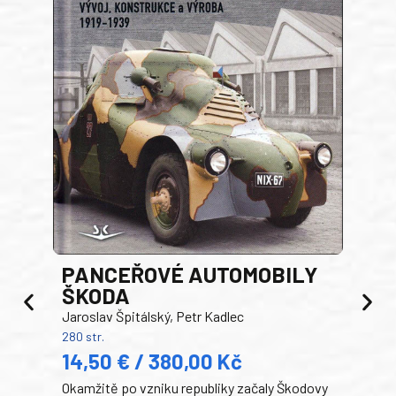
PANCEŘOVÉ AUTOMOBILY
ŠKODA
TA
Jaroslav Špitálský, Petr Kadlec
Ben
280 str.
352 s
14,50 € / 380,00 Kč
22
Okamžitě po vzniku republiky začaly Škodovy
Tank