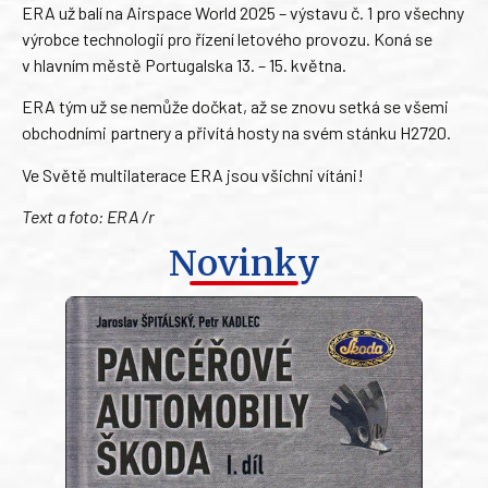
ERA už balí na Airspace World 2025 – výstavu č. 1 pro všechny
výrobce technologií pro řízení letového provozu. Koná se
v hlavním městě Portugalska 13. – 15. května.
ERA tým už se nemůže dočkat, až se znovu setká se všemi
obchodními partnery a přivítá hosty na svém stánku H2720.
Ve Světě multilaterace ERA jsou všichni vítáni!
Text a foto: ERA /r
Novinky