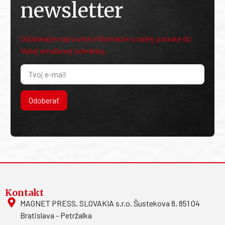
newsletter
Odoberajte najnovšie informácie o našej ponuke do
Vašej emailovej schránky.
Odoberať
Kontakt
MAGNET PRESS, SLOVAKIA s.r.o. Šustekova 8, 851 04
Bratislava - Petržalka