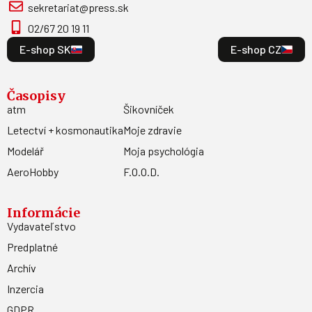
sekretariat@press.sk
02/67 20 19 11
E-shop SK
E-shop CZ
Časopisy
atm
Šikovníček
Letectví + kosmonautika
Moje zdravie
Modelář
Moja psychológia
AeroHobby
F.O.O.D.
Informácie
Vydavateľstvo
Predplatné
Archív
Inzercia
GDPR