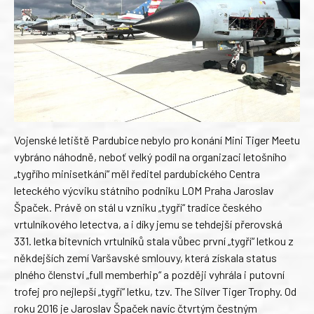
Vojenské letiště Pardubice nebylo pro konání Mini Tiger Meetu
vybráno náhodně, neboť velký podíl na organizaci letošního
„tygřího minisetkání“ měl ředitel pardubického Centra
leteckého výcviku státního podniku LOM Praha Jaroslav
Špaček. Právě on stál u vzniku „tygří“ tradice českého
vrtulníkového letectva, a i díky jemu se tehdejší přerovská
331. letka bitevních vrtulníků stala vůbec první „tygří“ letkou z
někdejších zemí Varšavské smlouvy, která získala status
plného členství „full memberhip“ a později vyhrála i putovní
trofej pro nejlepší „tygří“ letku, tzv. The Silver Tiger Trophy. Od
roku 2016 je Jaroslav Špaček navíc čtvrtým čestným