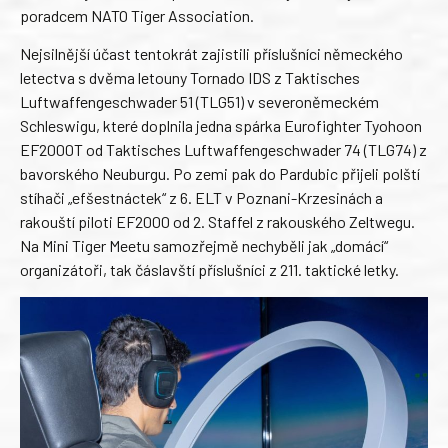
poradcem NATO Tiger Association.
Nejsilnější účast tentokrát zajistili příslušníci německého
letectva s dvěma letouny Tornado IDS z Taktisches
Luftwaffengeschwader 51 (TLG51) v severoněmeckém
Schleswigu, které doplnila jedna spárka Eurofighter Tyohoon
EF2000T od Taktisches Luftwaffengeschwader 74 (TLG74) z
bavorského Neuburgu. Po zemi pak do Pardubic přijeli polští
stíhači „efšestnáctek“ z 6. ELT v Poznani-Krzesinách a
rakouští piloti EF2000 od 2. Staffel z rakouského Zeltwegu.
Na Mini Tiger Meetu samozřejmě nechyběli jak „domácí“
organizátoři, tak čáslavští příslušníci z 211. taktické letky.