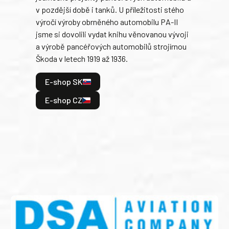
v pozdější době i tanků. U příležitosti stého
při 
výročí výroby obrněného automobilu PA-II
blíz
jsme si dovolili vydat knihu věnovanou vývoji
tank
a výrobě pancéřových automobilů strojírnou
v lé
Škoda v letech 1919 až 1936.
tak 
hrdi
E-shop SK
je: 
odeh
E-shop CZ
bitv
E
E