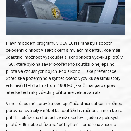
Hlavním bodem programu v CLV LOM Praha byla sobotní
celodenní činnost v Taktickém simulačním centru, kde měli
účastníci možnost vyzkoušet si schopnosti výcviku pilotů v
TSC, které bylo na závěr okořeněno soutěží o nejlepšího
pilota ve vzdušných bojích „kdo z koho“. Také prezentace
Střediska pozemního a syntetického výcviku se simulátory
vrtulníků Mi-171 a Enstrom 480B-G, jakož i hangáru oprav
letecké techniky všechny přítomné velice zaujala.
V mezičase měli právě „nebojující“ účastníci setkání možnost
porovnat své síly v několika soutěžích zručnosti, mezi které
patřila i chůze na chůdách, v níž exceloval jeden z polských
pilotů F-16, nebo chůze na “pětilyžích”, zaměřená zase na