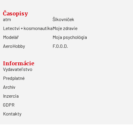
Časopisy
atm
Šikovníček
Letectví + kosmonautika
Moje zdravie
Modelář
Moja psychológia
AeroHobby
F.O.O.D.
Informácie
Vydavateľstvo
Predplatné
Archív
Inzercia
GDPR
Kontakty