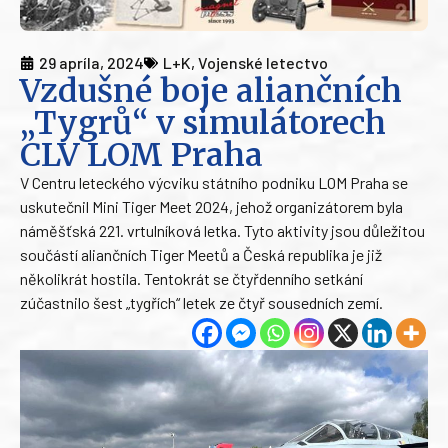
29 apríla, 2024
L+K
,
Vojenské letectvo
Vzdušné boje aliančních
„Tygrů“ v simulátorech
CLV LOM Praha
V Centru leteckého výcviku státního podniku LOM Praha se
uskutečnil Mini Tiger Meet 2024, jehož organizátorem byla
náměšťská 221. vrtulníková letka. Tyto aktivity jsou důležitou
součástí aliančních Tiger Meetů a Česká republika je již
několikrát hostila. Tentokrát se čtyřdenního setkání
zúčastnilo šest „tygřích“ letek ze čtyř sousedních zemí.