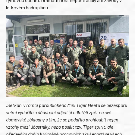
týmovou souhru. Dramatičnost nepostrádaly ani závody v
letkovém hadraplánu.
„Setkání v rámci pardubického Mini Tiger Meetu se bezesporu
velmi vydařilo a účastníci odjeli či odletěli zpět na své
domovské základny s tím, že se podařilo prohloubit nejen
vztahy mezi účastníky, nebo posílit tzv. Tiger spirit, ale
především došlo k výměně pracovních zkušeností ve všech