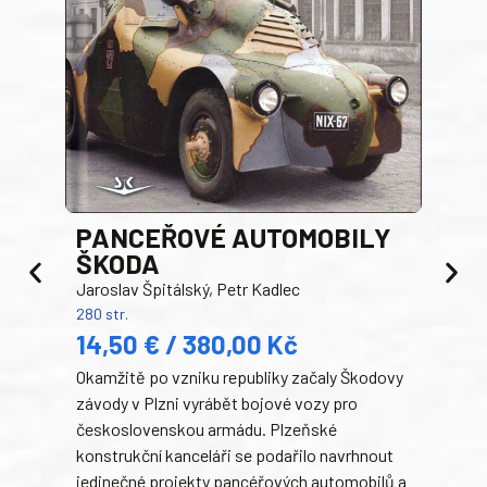
PANCEŘOVÉ AUTOMOBILY
ŠKODA
TA
Jaroslav Špitálský, Petr Kadlec
Ben
280 str.
352 s
14,50 € / 380,00 Kč
22
Okamžitě po vzniku republiky začaly Škodovy
Tank
závody v Plzni vyrábět bojové vozy pro
býva
československou armádu. Plzeňské
Rusk
konstrukční kanceláři se podařilo navrhnout
armá
jedinečné projekty pancéřových automobilů a
stře