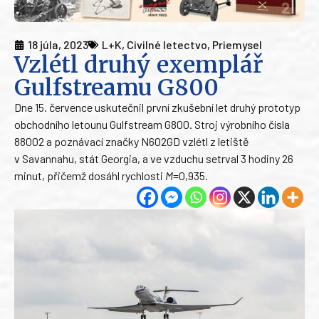
18 júla, 2023
L+K
,
Civilné letectvo
,
Priemysel
Vzlétl druhý exemplář
Gulfstreamu G800
Dne 15. července uskutečnil první zkušební let druhý prototyp
obchodního letounu Gulfstream G800. Stroj výrobního čísla
88002 a poznávací značky N602GD vzlétl z letiště
v Savannahu, stát Georgia, a ve vzduchu setrval 3 hodiny 26
minut, přičemž dosáhl rychlosti
M
=0,935.