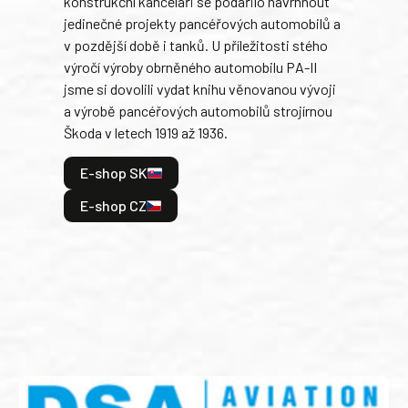
konstrukční kanceláři se podařilo navrhnout
armá
jedinečné projekty pancéřových automobilů a
stře
v pozdější době i tanků. U příležitosti stého
při 
výročí výroby obrněného automobilu PA-II
blíz
jsme si dovolili vydat knihu věnovanou vývoji
tank
a výrobě pancéřových automobilů strojírnou
v lé
Škoda v letech 1919 až 1936.
tak 
hrdi
E-shop SK
je: 
odeh
E-shop CZ
bitv
E
E