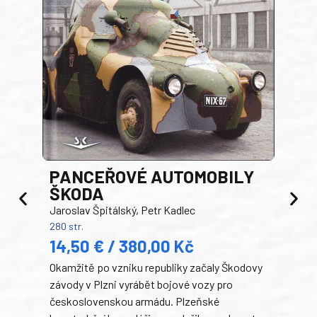
PANCEŘOVÉ AUTOMOBILY
ŠKODA
TA
Jaroslav Špitálský, Petr Kadlec
Ben
280 str.
352 s
14,50 € / 380,00 Kč
22
Okamžitě po vzniku republiky začaly Škodovy
Tank
závody v Plzni vyrábět bojové vozy pro
býva
československou armádu. Plzeňské
Rusk