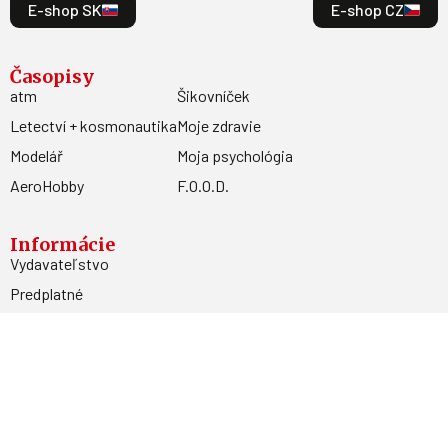
E-shop SK
E-shop CZ
Časopisy
atm
Šikovníček
Letectví + kosmonautika
Moje zdravie
Modelář
Moja psychológia
AeroHobby
F.O.O.D.
Informácie
Vydavateľstvo
Predplatné
Archív
Inzercia
GDPR
Kontakty