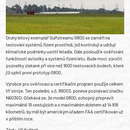
Druhý letový exemplář Gulfstreamu G800 se zaměří na
testování systémů řízení prostředí, jež kontrolují a udržují
klimatické podmínky uvnitř letadla. Dále poslouží k ověřování
funkčnosti avioniky a systémů řízení letu. Bude moci zúročit
poznatky získané při více než 1600 testovacích bodech, které
již splnil první prototyp G800.
Výrobce pro ověřovací a certifikační program použije celkem
tři stroje. Ten poslední, v.č. 88003, ponese poznávací značku
N603GD. Očekává se, že model G800, schopný přepravit
maximálně 19 cestujících a s maximálním doletem až 14 816
kilometrů, by měl být americkým úřadem FAA certifikován už
v příštím roce.
Text: Jiří Kučírek