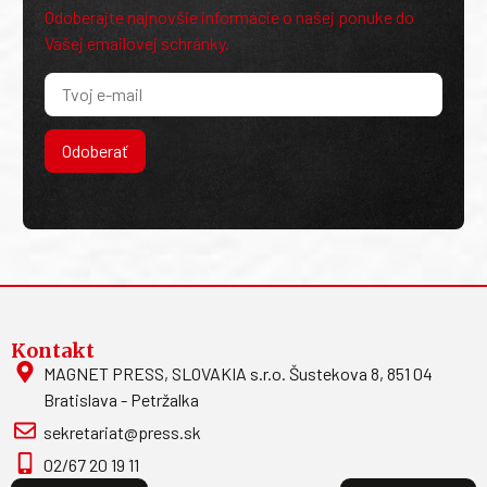
Odoberajte najnovšie informácie o našej ponuke do
Vašej emailovej schránky.
Odoberať
Kontakt
MAGNET PRESS, SLOVAKIA s.r.o. Šustekova 8, 851 04
Bratislava - Petržalka
sekretariat@press.sk
02/67 20 19 11