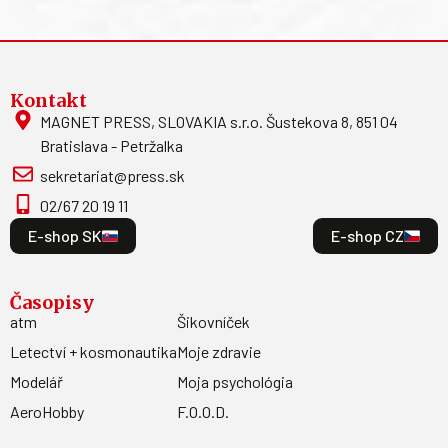
Kontakt
MAGNET PRESS, SLOVAKIA s.r.o. Šustekova 8, 851 04
Bratislava - Petržalka
sekretariat@press.sk
02/67 20 19 11
E-shop SK
E-shop CZ
Časopisy
atm
Šikovníček
Letectví + kosmonautika
Moje zdravie
Modelář
Moja psychológia
AeroHobby
F.O.O.D.