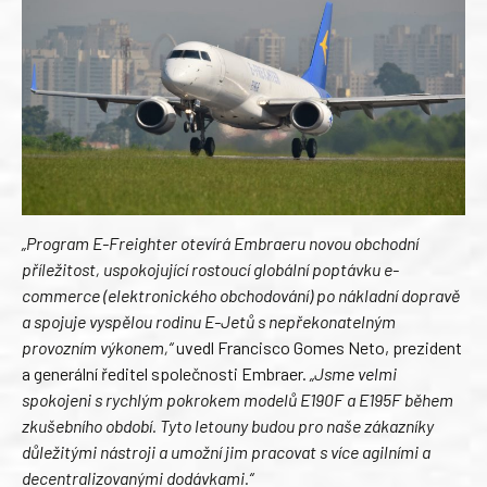
„Program E-Freighter otevírá Embraeru novou obchodní
příležitost, uspokojující rostoucí globální poptávku e-
commerce (elektronického obchodování) po nákladní dopravě
a spojuje vyspělou rodinu E-Jetů s nepřekonatelným
provozním výkonem,“
uvedl Francisco Gomes Neto, prezident
a generální ředitel společnosti Embraer.
„Jsme velmi
spokojeni s rychlým pokrokem modelů E190F a E195F během
zkušebního období. Tyto letouny budou pro naše zákazníky
důležitými nástroji a umožní jim pracovat s více agilními a
decentralizovanými dodávkami.“