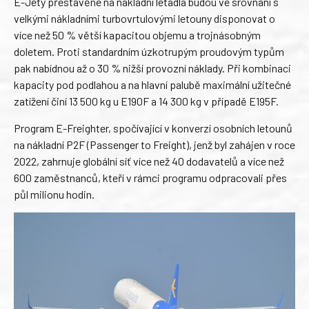
E-Jety přestavěné na nákladní letadla budou ve srovnání s
velkými nákladními turbovrtulovými letouny disponovat o
více než 50 % větší kapacitou objemu a trojnásobným
doletem. Proti standardním úzkotrupým proudovým typům
pak nabídnou až o 30 % nižší provozní náklady. Při kombinaci
kapacity pod podlahou a na hlavní palubě maximální užitečné
zatížení činí 13 500 kg u E190F a 14 300 kg v případě E195F.
Program E-Freighter, spočívající v konverzí osobních letounů
na nákladní P2F (Passenger to Freight), jenž byl zahájen v roce
2022, zahrnuje globální síť více než 40 dodavatelů a více než
600 zaměstnanců, kteří v rámci programu odpracovali přes
půl milionu hodin.