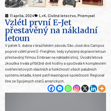
11 apríla, 2024
L+K
,
Civilné letectvo
,
Priemysel
Vzlétl první E-Jet
přestavěný na nákladní
letoun
V pátek 5. dubna v brazilském závodu São José dos Campos
poprvé vzlétl první E-Freighter, tedy vyřazený dopravní letoun
přestavěný firmou Embraer na nákladní stroj. Úvodní letová
zkouška trvala přibližně dvě hodiny a spočívala k komplexním
ověření letových vlastních a funkčnosti všech palubních
systému letadla, které patří leasingové společnosti Regional
One ze Spojených států amerických.