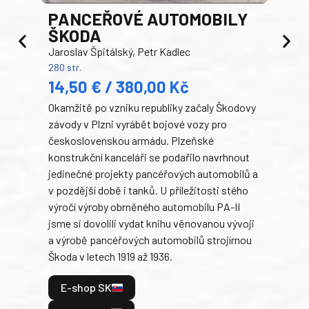
PANCEŘOVÉ AUTOMOBILY
ŠKODA
TA
Jaroslav Špitálský, Petr Kadlec
Ben
280 str.
352 s
14,50 € / 380,00 Kč
22
Okamžitě po vzniku republiky začaly Škodovy
Tank
závody v Plzni vyrábět bojové vozy pro
býva
československou armádu. Plzeňské
Rusk
konstrukční kanceláři se podařilo navrhnout
armá
jedinečné projekty pancéřových automobilů a
stře
v pozdější době i tanků. U příležitosti stého
při 
výročí výroby obrněného automobilu PA-II
blíz
jsme si dovolili vydat knihu věnovanou vývoji
tank
a výrobě pancéřových automobilů strojírnou
v lé
Škoda v letech 1919 až 1936.
tak 
hrdi
E-shop SK
je: 
odeh