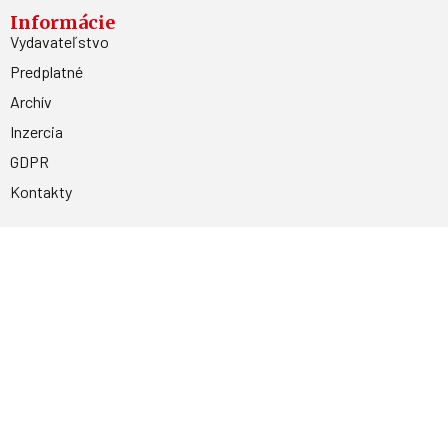
Informácie
Vydavateľstvo
Predplatné
Archív
Inzercia
GDPR
Kontakty
Facebook
Magnetpress.online
© 2023 Všetky práva vyhradené. Dizajn a