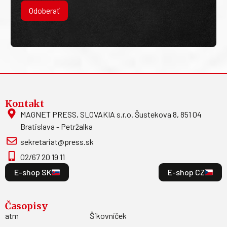
Odoberať
Kontakt
MAGNET PRESS, SLOVAKIA s.r.o. Šustekova 8, 851 04
Bratislava - Petržalka
sekretariat@press.sk
02/67 20 19 11
E-shop SK
E-shop CZ
Časopisy
atm
Šikovníček