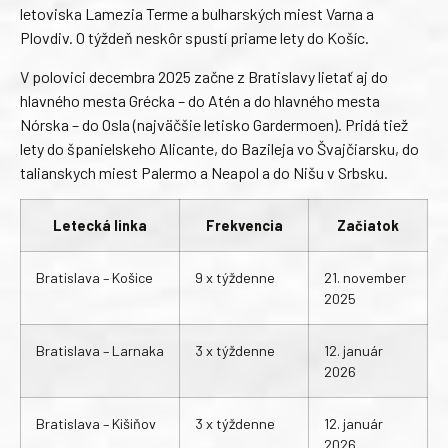
letoviska Lamezia Terme a bulharských miest Varna a
Plovdiv. O týždeň neskôr spustí priame lety do Košíc.
V polovici decembra 2025 začne z Bratislavy lietať aj do
hlavného mesta Grécka – do Atén a do hlavného mesta
Nórska – do Osla (najväčšie letisko Gardermoen). Pridá tiež
lety do španielskeho Alicante, do Bazileja vo Švajčiarsku, do
talianskych miest Palermo a Neapol a do Nišu v Srbsku.
Letecká linka
Frekvencia
Začiatok
Bratislava – Košice
9 x týždenne
21. november
2025
Bratislava – Larnaka
3 x týždenne
12. január
2026
Bratislava – Kišiňov
3 x týždenne
12. január
2026