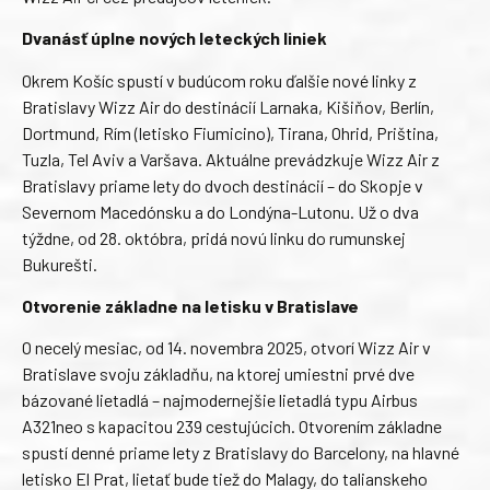
Dvanásť úplne nových leteckých liniek
Okrem Košíc spustí v budúcom roku ďalšie nové linky z
Bratislavy Wizz Air do destinácií Larnaka, Kišiňov, Berlín,
Dortmund, Rím (letisko Fiumicino), Tirana, Ohrid, Priština,
Tuzla, Tel Aviv a Varšava. Aktuálne prevádzkuje Wizz Air z
Bratislavy priame lety do dvoch destinácií – do Skopje v
Severnom Macedónsku a do Londýna-Lutonu. Už o dva
týždne, od 28. októbra, pridá novú linku do rumunskej
Bukurešti.
Otvorenie základne na letisku v Bratislave
O necelý mesiac, od 14. novembra 2025, otvorí Wizz Air v
Bratislave svoju základňu, na ktorej umiestni prvé dve
bázované lietadlá – najmodernejšie lietadlá typu Airbus
A321neo s kapacitou 239 cestujúcich. Otvorením základne
spustí denné priame lety z Bratislavy do Barcelony, na hlavné
letisko El Prat, lietať bude tiež do Malagy, do talianskeho