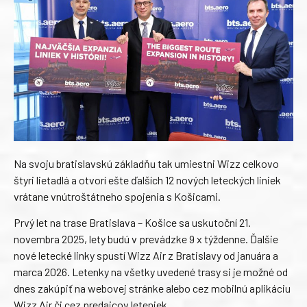
Na svoju bratislavskú základňu tak umiestni Wizz celkovo
štyri lietadlá a otvorí ešte ďalších 12 nových leteckých liniek
vrátane vnútroštátneho spojenia s Košicami.
Prvý let na trase Bratislava – Košice sa uskutoční 21.
novembra 2025, lety budú v prevádzke 9 x týždenne. Ďalšie
nové letecké linky spustí Wizz Air z Bratislavy od januára a
marca 2026. Letenky na všetky uvedené trasy si je možné od
dnes zakúpiť na webovej stránke alebo cez mobilnú aplikáciu
Wizz Air či cez predajcov leteniek.