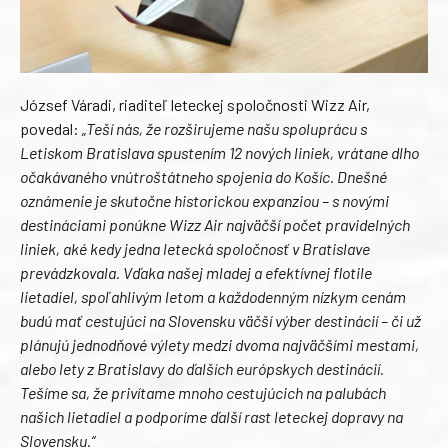
József Váradi, riaditeľ leteckej spoločnosti Wizz Air,
povedal:
„Teší nás, že rozširujeme našu spoluprácu s
Letiskom Bratislava spustením 12 nových liniek, vrátane dlho
očakávaného vnútroštátneho spojenia do Košíc. Dnešné
oznámenie je skutočne historickou expanziou – s novými
destináciami ponúkne Wizz Air najväčší počet pravidelných
liniek, aké kedy jedna letecká spoločnosť v Bratislave
prevádzkovala. Vďaka našej mladej a efektívnej flotile
lietadiel, spoľahlivým letom a každodenným nízkym cenám
budú mať cestujúci na Slovensku väčší výber destinácií – či už
plánujú jednodňové výlety medzi dvoma najväčšími mestami,
alebo lety z Bratislavy do ďalších európskych destinácií.
Tešíme sa, že privítame mnoho cestujúcich na palubách
našich lietadiel a podporíme ďalší rast leteckej dopravy na
Slovensku.“