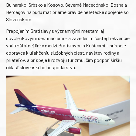
Bulharsko, Srbsko a Kosovo, Severné Macedónsko, Bosna a
Hercegovina budú mať priame pravidelné letecké spojenie so
Slovenskom.
Prepojením Bratislavy s významnými mestami aj
dovolenkovými destináciami – a zavedením častej frekvencie
vnútroštátnej linky medzi Bratislavou a Košicami – prispeje
dopravca k uľahčeniu služobných ciest, návštev rodiny a
priateľov, a prispeje k rozvoju turizmu, čím podporí širšiu
oblasť slovenského hospodárstva.