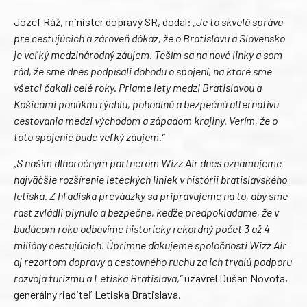
Jozef Ráž, minister dopravy SR, dodal:
„Je to skvelá správa
pre cestujúcich a zároveň dôkaz, že o Bratislavu a Slovensko
je veľký medzinárodný záujem. Teším sa na nové linky a som
rád, že sme dnes podpísali dohodu o spojení, na ktoré sme
všetci čakali celé roky. Priame lety medzi Bratislavou a
Košicami ponúknu rýchlu, pohodlnú a bezpečnú alternatívu
cestovania medzi východom a západom krajiny. Verím, že o
toto spojenie bude veľký záujem.“
„S naším dlhoročným partnerom Wizz Air dnes oznamujeme
najväčšie rozšírenie leteckých liniek v histórii bratislavského
letiska. Z hľadiska prevádzky sa pripravujeme na to, aby sme
rast zvládli plynulo a bezpečne, keďže predpokladáme, že v
budúcom roku odbavíme historicky rekordný počet 3 až 4
milióny cestujúcich. Úprimne ďakujeme spoločnosti Wizz Air
aj rezortom dopravy a cestovného ruchu za ich trvalú podporu
rozvoja turizmu a Letiska Bratislava,“
uzavrel Dušan Novota,
generálny riaditeľ Letiska Bratislava.