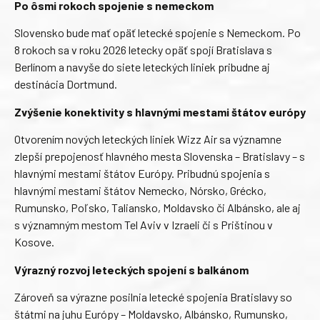
Po ôsmi rokoch spojenie s nemeckom
Slovensko bude mať opäť letecké spojenie s Nemeckom. Po
8 rokoch sa v roku 2026 letecky opäť spojí Bratislava s
Berlínom a navyše do siete leteckých liniek pribudne aj
destinácia Dortmund.
Zvýšenie konektivity s hlavnými mestami štátov európy
Otvorením nových leteckých liniek Wizz Air sa významne
zlepší prepojenosť hlavného mesta Slovenska – Bratislavy – s
hlavnými mestami štátov Európy. Pribudnú spojenia s
hlavnými mestami štátov Nemecko, Nórsko, Grécko,
Rumunsko, Poľsko, Taliansko, Moldavsko či Albánsko, ale aj
s významným mestom Tel Aviv v Izraeli či s Prištinou v
Kosove.
Výrazný rozvoj leteckých spojení s balkánom
Zároveň sa výrazne posilnia letecké spojenia Bratislavy so
štátmi na juhu Európy – Moldavsko, Albánsko, Rumunsko,