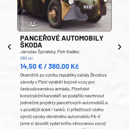
PANCEŘOVÉ AUTOMOBILY
ŠKODA
TA
Jaroslav Špitálský, Petr Kadlec
Ben
280 str.
352 s
14,50 € / 380,00 Kč
22
Okamžitě po vzniku republiky začaly Škodovy
Tank
závody v Plzni vyrábět bojové vozy pro
býva
československou armádu. Plzeňské
Rusk
konstrukční kanceláři se podařilo navrhnout
armá
jedinečné projekty pancéřových automobilů a
stře
v pozdější době i tanků. U příležitosti stého
při 
výročí výroby obrněného automobilu PA-II
blíz
jsme si dovolili vydat knihu věnovanou vývoji
tank