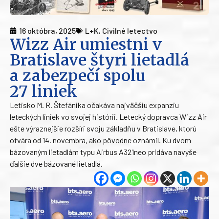
16 októbra, 2025
L+K
,
Civilné letectvo
Wizz Air umiestni v
Bratislave štyri lietadlá
a zabezpečí spolu
27 liniek
Letisko M. R. Štefánika očakáva najväčšiu expanziu
leteckých liniek vo svojej histórii. Letecký dopravca Wizz Air
ešte výraznejšie rozšíri svoju základňu v Bratislave, ktorú
otvára od 14. novembra, ako pôvodne oznámil. Ku dvom
bázovaným lietadlám typu Airbus A321neo pridáva navyše
ďalšie dve bázované lietadlá.