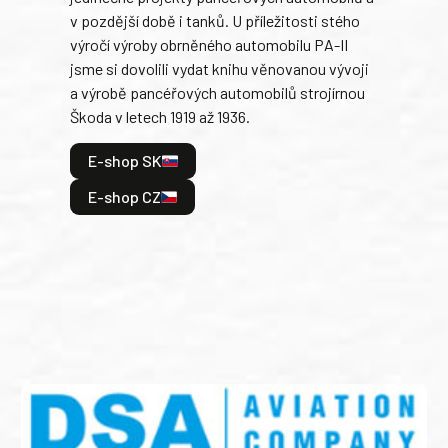
v pozdější době i tanků. U příležitosti stého
při 
výročí výroby obrněného automobilu PA-II
blíz
jsme si dovolili vydat knihu věnovanou vývoji
tank
a výrobě pancéřových automobilů strojírnou
v lé
Škoda v letech 1919 až 1936.
tak 
hrdi
E-shop SK
je: 
odeh
E-shop CZ
bitv
E
E