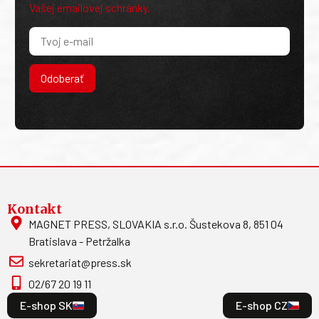
Vašej emailovej schránky.
Odoberať
Kontakt
MAGNET PRESS, SLOVAKIA s.r.o. Šustekova 8, 851 04
Bratislava - Petržalka
sekretariat@press.sk
02/67 20 19 11
E-shop SK
E-shop CZ