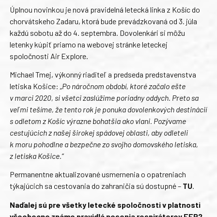
Úplnou novinkou je nová pravidelná letecká linka z Košíc do
chorvátskeho Zadaru, ktorá bude prevádzkovaná od 3. júla
každú sobotu až do 4. septembra. Dovolenkári si môžu
letenky kúpiť priamo na webovej stránke leteckej
spoločnosti Air Explore.
Michael Tmej, výkonný riaditeľ a predseda predstavenstva
letiska Košice:
„Po náročnom období, ktoré začalo ešte
v marci 2020, si všetci zaslúžime poriadny oddych. Preto sa
veľmi tešíme, že tento rok je ponuka dovolenkových destinácií
s odletom z Košíc výrazne bohatšia ako vlani. Pozývame
cestujúcich z našej širokej spádovej oblasti, aby odleteli
k moru pohodlne a bezpečne zo svojho domovského letiska,
z letiska Košice.“
Permanentne aktualizované usmernenia o opatreniach
týkajúcich sa cestovania do zahraničia sú dostupné –
TU
.
Naďalej sú pre všetky letecké spoločnosti v platnosti
všeobecne známe pravidlá nosenia respirátorov FFP2