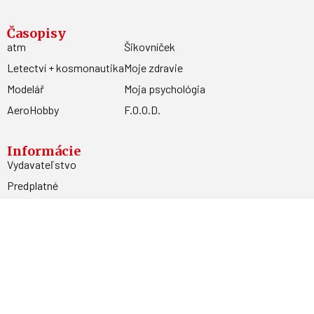
Časopisy
atm
Šikovníček
Letectví + kosmonautika
Moje zdravie
Modelář
Moja psychológia
AeroHobby
F.O.O.D.
Informácie
Vydavateľstvo
Predplatné
Archív
Inzercia
GDPR
Kontakty