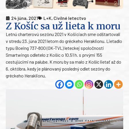
24 júna, 2021
L+K
,
Civilné letectvo
Z Košíc sa už lieta k moru
Letnú charterovú sezónu 2021 v Košiciach sme odštartovali
v stredu 23. júna 2021 letom do gréckeho Heraklionu. Lietadlo
typu Boeing 737-800 (OK-TVL) leteckej spoločnosti
Smartwings odletelo z Košíc o 10.51 h. s prvými 155
cestujúcimi na palube. K moru by sa malo z Košíc lietať až do
6. októbra, kedy je plánovaný posledný odlet sezóny do
gréckeho Heraklionu.