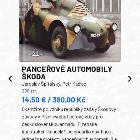
PANCEŘOVÉ AUTOMOBILY
ŠKODA
TA
Jaroslav Špitálský, Petr Kadlec
Ben
280 str.
352 s
14,50 € / 380,00 Kč
22
Okamžitě po vzniku republiky začaly Škodovy
Tank
závody v Plzni vyrábět bojové vozy pro
býva
československou armádu. Plzeňské
Rusk
konstrukční kanceláři se podařilo navrhnout
armá
jedinečné projekty pancéřových automobilů a
stře