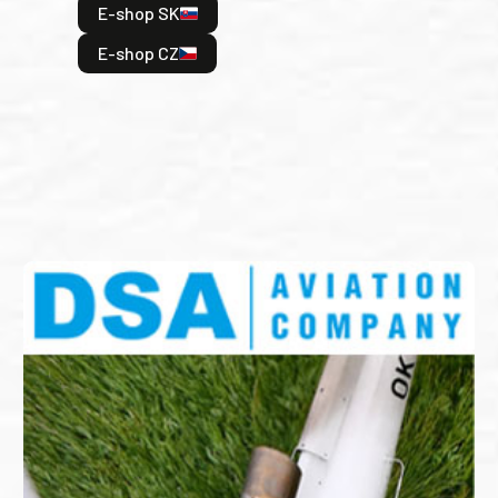
E-shop SK
je: 
odeh
E-shop CZ
bitv
E
E