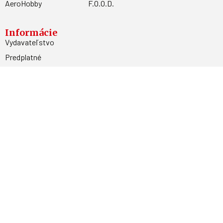
AeroHobby
F.O.O.D.
Informácie
Vydavateľstvo
Predplatné
Archív
Inzercia
GDPR
Kontakty
Facebook