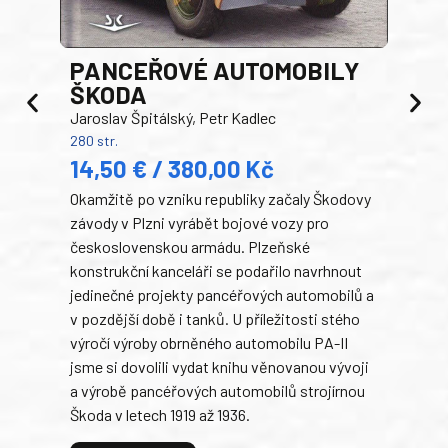
PANCEŘOVÉ AUTOMOBILY
ŠKODA
TA
Jaroslav Špitálský, Petr Kadlec
Ben
280 str.
352 s
14,50 € / 380,00 Kč
22
Okamžitě po vzniku republiky začaly Škodovy
Tank
závody v Plzni vyrábět bojové vozy pro
býva
československou armádu. Plzeňské
Rusk
konstrukční kanceláři se podařilo navrhnout
armá
jedinečné projekty pancéřových automobilů a
stře
v pozdější době i tanků. U příležitosti stého
při 
výročí výroby obrněného automobilu PA-II
blíz
jsme si dovolili vydat knihu věnovanou vývoji
tank
a výrobě pancéřových automobilů strojírnou
v lé
Škoda v letech 1919 až 1936.
tak 
hrdi