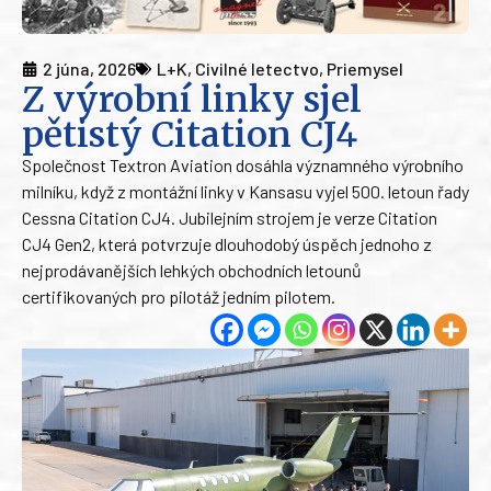
2 júna, 2026
L+K
,
Civilné letectvo
,
Priemysel
Z výrobní linky sjel
pětistý Citation CJ4
Společnost Textron Aviation dosáhla významného výrobního
milníku, když z montážní linky v Kansasu vyjel 500. letoun řady
Cessna Citation CJ4. Jubilejním strojem je verze Citation
CJ4 Gen2, která potvrzuje dlouhodobý úspěch jednoho z
nejprodávanějších lehkých obchodních letounů
certifikovaných pro pilotáž jedním pilotem.