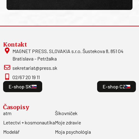
Kontakt
MAGNET PRESS, SLOVAKIA s.r.o. Šustekova 8, 851 04
Bratislava - Petržalka
sekretariat@press.sk
02/67 20 19 11
E-shop SK
E-shop CZ
Časopisy
atm
Šikovníček
Letectví + kosmonautika
Moje zdravie
Modelář
Moja psychológia