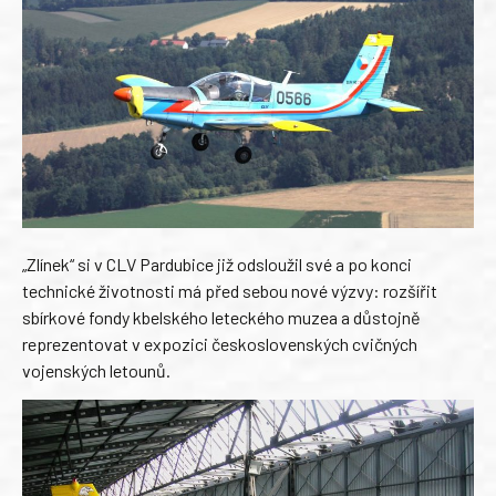
„Zlínek“ si v CLV Pardubice již odsloužil své a po konci
technické životnosti má před sebou nové výzvy: rozšířit
sbírkové fondy kbelského leteckého muzea a důstojně
reprezentovat v expozici československých cvičných
vojenských letounů.