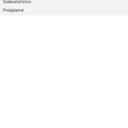
Vydavateľstvo
Predplatné
Archív
Inzercia
GDPR
Kontakty
Facebook
Magnetpress.online
© 2023 Všetky práva vyhradené. Dizajn a
programovanie: