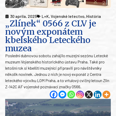
30 apríla, 2025
L+K
,
Vojenské letectvo
,
História
„Zlínek“ 0566 z CLV je
novým exponátem
kbelského Leteckého
muzea
Poslední dubnovou sobotu zahájilo muzejní sezónu Letecké
muzeum Vojenského historického ústavu Praha. Také pro
letošní rok si kbelští muzejníci připravili pro návštěvníky
několik novinek. Jednou z nich je nový exponát z Centra
leteckého výcviku LOM Praha, a to vrtulový cvičný letoun Zlin
Z-142C AF vojenské poznávací značky 0566.