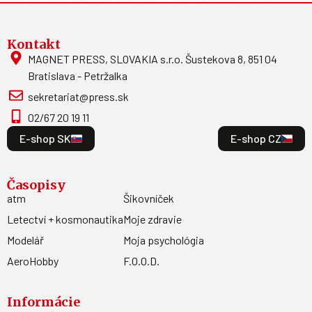
Kontakt
MAGNET PRESS, SLOVAKIA s.r.o. Šustekova 8, 851 04
Bratislava - Petržalka
sekretariat@press.sk
02/67 20 19 11
E-shop SK
E-shop CZ
Časopisy
atm
Šikovníček
Letectví + kosmonautika
Moje zdravie
Modelář
Moja psychológia
AeroHobby
F.O.O.D.
Informácie