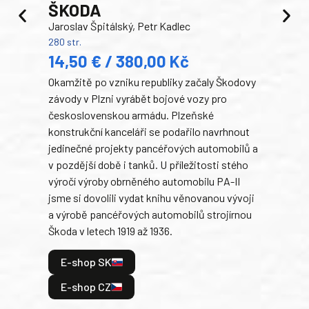
ŠKODA
TA
Jaroslav Špitálský, Petr Kadlec
Ben
280 str.
352 s
14,50 € / 380,00 Kč
22
Okamžitě po vzniku republiky začaly Škodovy
Tank
závody v Plzni vyrábět bojové vozy pro
býva
československou armádu. Plzeňské
Rusk
konstrukční kanceláři se podařilo navrhnout
armá
jedinečné projekty pancéřových automobilů a
stře
v pozdější době i tanků. U příležitosti stého
při 
výročí výroby obrněného automobilu PA-II
blíz
jsme si dovolili vydat knihu věnovanou vývoji
tank
a výrobě pancéřových automobilů strojírnou
v lé
Škoda v letech 1919 až 1936.
tak 
hrdi
E-shop SK
je: 
odeh
E-shop CZ
bitv