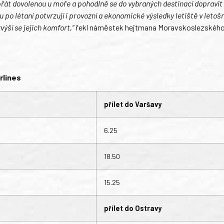
opřát dovolenou u moře a pohodlně se do vybraných destinací dopravit
u po létaní potvrzují i provozní a ekonomické výsledky letiště v letoš
výší se jejich komfort,“
řekl náměstek hejtmana Moravskoslezského
rlines
přílet do Varšavy
6.25
18.50
15.25
přílet do Ostravy