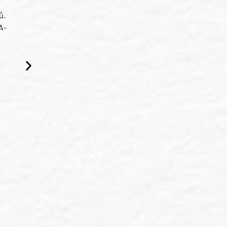
ů.
A-