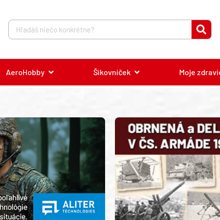
AeroHobby
Šikovníček
Moje zdravi