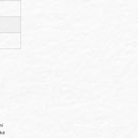
ni
ské