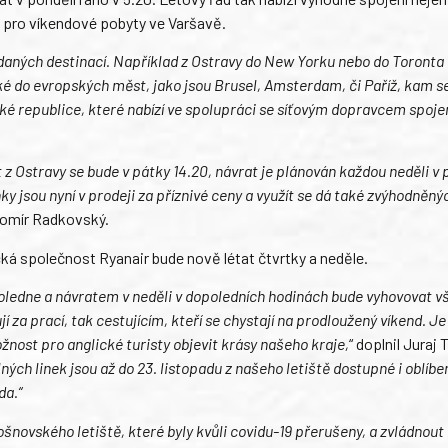
é pro víkendové pobyty ve Varšavě.
ádaných destinací. Například z Ostravy do New Yorku nebo do Toronta 
aké do evropských měst, jako jsou Brusel, Amsterdam, či Paříž, kam se
ské republice, které nabízí ve spolupráci se síťovým dopravcem spoje
t z Ostravy se bude v pátky 14.20, návrat je plánován každou neděli v
ky jsou nyní v prodeji za příznivé ceny a využít se dá také zvýhodněný
aromír Radkovský.
ká společnost Ryanair bude nově létat čtvrtky a neděle.
poledne a návratem v neděli v dopoledních hodinách bude vyhovovat 
í za prací, tak cestujícím, kteří se chystají na prodloužený víkend. Je
ožnost pro anglické turisty objevit krásy našeho kraje,
“ doplnil Juraj 
ých linek jsou až do 23. listopadu z našeho letiště dostupné i oblíbe
da.“
ošnovského letiště, které byly kvůli covidu-19 přerušeny, a zvládnout 