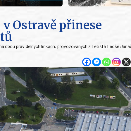
 v Ostravě přinese
etů
u na obou pravidelných linkách, provozovaných z Letiště Leoše Janá