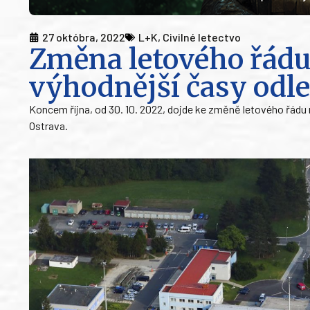
27 októbra, 2022
L+K
,
Civilné letectvo
Změna letového řádu
výhodnější časy odl
Koncem října, od 30. 10. 2022, dojde ke změně letového řád
Ostrava.