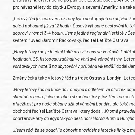
pro návazné lety do zbytku Evropy a severní Ameriky, ale tak
„Letový řád je sestaven tak, aby bylo dostupných co nejvíce ž
doletí pohodlně již za 12 hodin. Časově výhodné cestování je t
dopraví v rámci 3-4 hodin. Jsme jediné regionální letiště v Če
světem
,“ uvedl Jaromír Radkovský, ředitel Letiště Ostrava.
„Nový letový řád je ideální také pro víkendy ve Varšavě. Odléta
hodinách. 25. listopadu začínají ve Varšavě Vánoční trhy. Leten
varšavských hotelů na ubytování v průběhu víkendů
,“ dodal J
Změny čeká také v letový řád na trase Ostrava-Londýn. Letec
„Nový letový řád na lince do Londýna s odletem ve čtvrtek od
skupinám cestujících na obou stranách linky. jak těm, co cestuj
příležitost pro naše občany užít si vánoční Londýn, ale také m
obchodní ředitel Letiště Ostrava, který dodal. „
Kromě pravideln
charterové lety do egyptských destinací Marsa Alam a Hurgha
„Jsem rád, že se podařilo obnovit pravidelné letecké linky z m