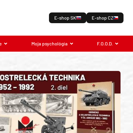
E-shop SK
E-shop CZ
e
Moja psychológia
F.O.O.D.