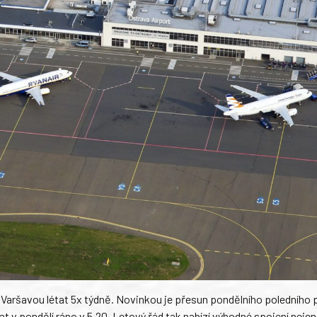
 Varšavou létat 5x týdně. Novinkou je přesun pondělního poledního p
at v pondělí ráno v 5.20. Letový řád tak nabízí výhodné spojení nejen