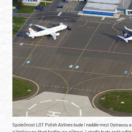
Společnost LOT Polish Airlines bude i nadále mezi Ostravou a
z Varšavy na čtvrt hodinu po půlnoci. Letadlo bude zpět odlét