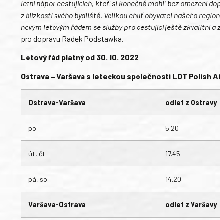
letní nápor cestujících, kteří si konečně mohli bez omezení d
z blízkosti svého bydliště. Velikou chuť obyvatel našeho region
novým letovým řádem se služby pro cestující ještě zkvalitní a z
pro dopravu Radek Podstawka.
Letový řád platný od 30. 10. 2022
Ostrava – Varšava s leteckou společností LOT Polish Ai
Ostrava-Varšava
odlet z Ostravy
po
5.20
út, čt
17.45
pá, so
14.20
Varšava-Ostrava
odlet z Varšavy