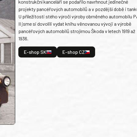
konstrukční kanceláři se podařilo navrhnout jedinečné
projekty pancéřových automobilů a v pozdější době i tank
U příležitosti stého výročí výroby obrněného automobilu P
II jsme si dovolili vydat knihu věnovanou vývoji a výrobě
pancéřových automobilů strojírnou Škoda v letech 1919 až
1936.
E-shop SK
E-shop CZ