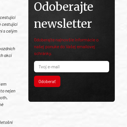
Odoberajte
cestující
newsletter
 cestující
ní s celým
Odoberajte najnovšie informácie o
našej ponuke do Vašej emailovej
 pozdních
schránky.
ch akcí
Odoberať
všem
 to nejen
Toth,
né
letošní