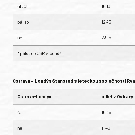
út, čt
16.10
pá, so
12.45
ne
23.15
* přílet do OSR v pondělí
Ostrava – Londýn Stansted s leteckou společností Rya
Ostrava-Londýn
odlet z Ostravy
čt
16.35
ne
11.40