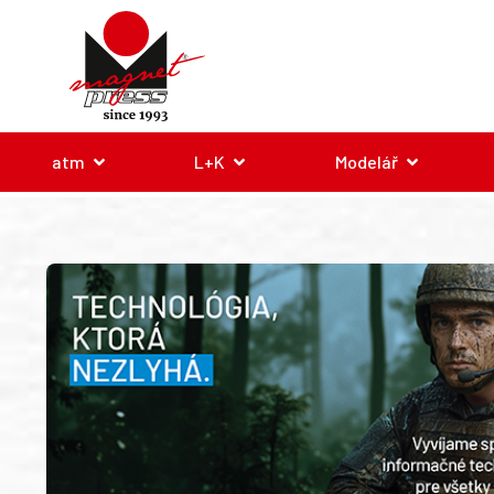
atm
L+K
Modelář