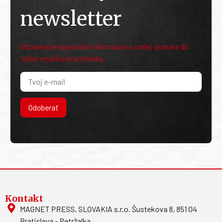
newsletter
Odoberajte najnovšie informácie o našej ponuke do
Vašej emailovej schránky.
Odoberať
Kontakt
MAGNET PRESS, SLOVAKIA s.r.o. Šustekova 8, 851 04
Bratislava - Petržalka