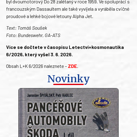
byl dvoumotorový Do 28 zalétaný v roce 1959. Ve spolupráci s
francouzským Dassaultem ale také vyvíjela a vyráběla cvičné
proudové a lehké bojové letouny Alpha Jet.
Text: Tomáš Soušek
Foto: Bundeswehr, GA-ATS
Více se dočtete v časopisu Letectví+kosmonautika
6/2026, který vyšel 3. 6. 2026.
Obsah L+K 6/2026 naleznete –
ZDE
.
Novinky