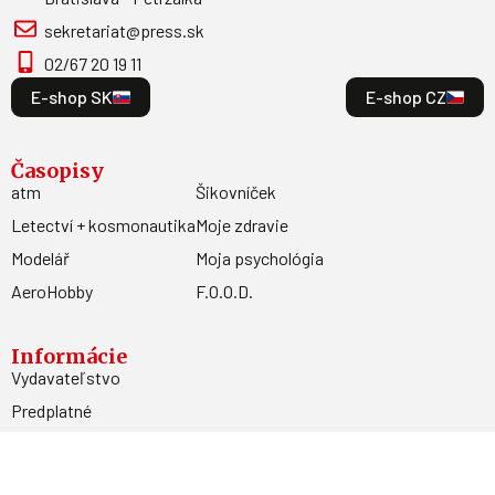
sekretariat@press.sk
02/67 20 19 11
E-shop SK
E-shop CZ
Časopisy
atm
Šikovníček
Letectví + kosmonautika
Moje zdravie
Modelář
Moja psychológia
AeroHobby
F.O.O.D.
Informácie
Vydavateľstvo
Predplatné
Archív
Inzercia