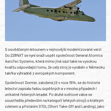
S osvědčeným letounem v nejnovější modernizované verzi
Do 228NXT se nyní snaží uspět společnost General Atomics
AeroTec Systems, která mimo jiné sází také na vysokou
kvalitu odpovídající tomu, že celý stroj je vyráběn v Německu
takřka výhradně z evropských komponent.
Společnost Dornier, založená již v roce 1914, se do historie
letectví zapsala řadou úspěšných a v mnoha případech i
unikátně řešených letadel. Po druhé světové válce se
soustředila především na kategorii lehkých strojů s krátkým
vzletem a přistáním STOL (Short Take-Off and Landing), jako