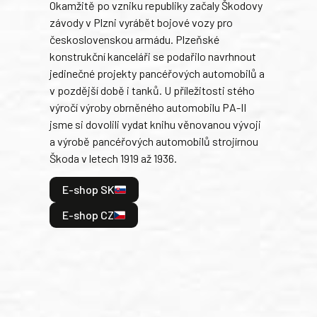
Okamžitě po vzniku republiky začaly Škodovy
Tank
závody v Plzni vyrábět bojové vozy pro
býva
československou armádu. Plzeňské
Rusk
konstrukční kanceláři se podařilo navrhnout
armá
jedinečné projekty pancéřových automobilů a
stře
v pozdější době i tanků. U příležitosti stého
při 
výročí výroby obrněného automobilu PA-II
blíz
jsme si dovolili vydat knihu věnovanou vývoji
tank
a výrobě pancéřových automobilů strojírnou
v lé
Škoda v letech 1919 až 1936.
tak 
hrdi
E-shop SK
je: 
odeh
E-shop CZ
bitv
E
E