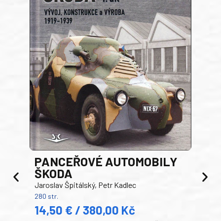
PANCEŘOVÉ AUTOMOBILY
ŠKODA
TA
Jaroslav Špitálský, Petr Kadlec
Ben
280 str.
352 s
14,50 € / 380,00 Kč
22