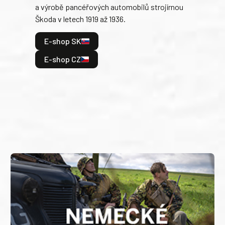
a výrobě pancéřových automobilů strojírnou
v lé
Škoda v letech 1919 až 1936.
tak 
hrdi
E-shop SK
je: 
odeh
E-shop CZ
bitv
E
E