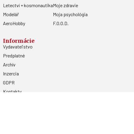
Letectví + kosmonautika
Moje zdravie
Modelář
Moja psychológia
AeroHobby
F.O.O.D.
Informácie
Vydavateľstvo
Predplatné
Archív
Inzercia
GDPR
Kontakty