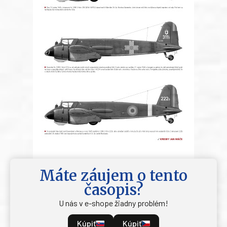
Máte záujem o tento
časopis?
U nás v e-shope žiadny problém!
Kúpiť
Kúpiť