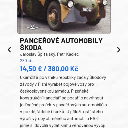
PANCEŘOVÉ AUTOMOBILY
ŠKODA
TA
Jaroslav Špitálský, Petr Kadlec
Ben
280 str.
352 s
14,50 € / 380,00 Kč
22
Okamžitě po vzniku republiky začaly Škodovy
Tank
závody v Plzni vyrábět bojové vozy pro
býva
československou armádu. Plzeňské
Rusk
konstrukční kanceláři se podařilo navrhnout
armá
jedinečné projekty pancéřových automobilů a
stře
v pozdější době i tanků. U příležitosti stého
při 
výročí výroby obrněného automobilu PA-II
blíz
jsme si dovolili vydat knihu věnovanou vývoji
tank