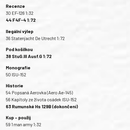
Recenze
30 EF-126 1:32
44 F4F-4 1:72
Ilegální výlep
36 Statenjacht De Utrecht 1:72
Pod košilkou
38 StuG.III Ausf.G 1:72
Monografie
50 ISU-152
Historie
54 Popsaná Aerovka (Aero Ae-145)
56 Kapitoly ze života osádek ISU-152
63 Rumunské Hs 129B (dokončení)
Kup – použij
59 1 man army 1:32