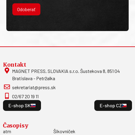
Odoberať
Kontakt
MAGNET PRESS, SLOVAKIA s.r.o. Šustekova 8, 851 04
Bratislava - Petržalka
sekretariat@press.sk
02/67 20 19 11
E-shop SK
E-shop CZ
Časopisy
atm
Šikovníček