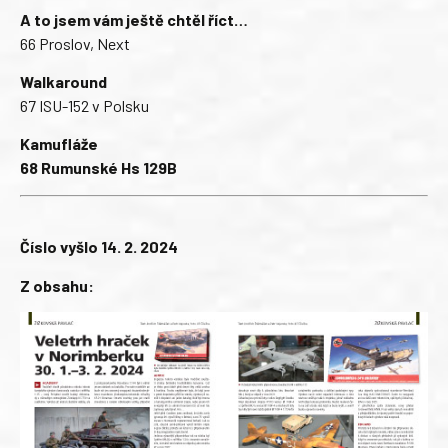
A to jsem vám ještě chtěl říct…
66 Proslov, Next
Walkaround
67 ISU-152 v Polsku
Kamufláže
68 Rumunské Hs 129B
Číslo vyšlo 14. 2. 2024
Z obsahu: