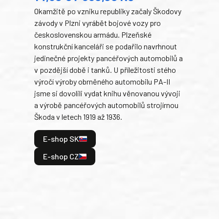
Okamžitě po vzniku republiky začaly Škodovy
Tank
závody v Plzni vyrábět bojové vozy pro
býva
československou armádu. Plzeňské
Rusk
konstrukční kanceláři se podařilo navrhnout
armá
jedinečné projekty pancéřových automobilů a
stře
v pozdější době i tanků. U příležitosti stého
při 
výročí výroby obrněného automobilu PA-II
blíz
jsme si dovolili vydat knihu věnovanou vývoji
tank
a výrobě pancéřových automobilů strojírnou
v lé
Škoda v letech 1919 až 1936.
tak 
hrdi
E-shop SK
je: 
odeh
E-shop CZ
bitv
E
E