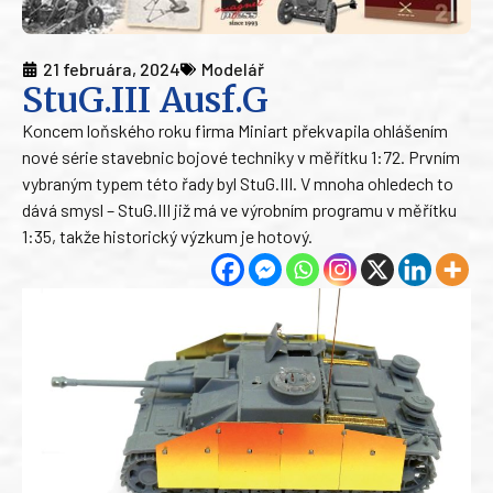
21 februára, 2024
Modelář
StuG.III Ausf.G
Koncem loňského roku firma Miniart překvapila ohlášením
nové série stavebnic bojové techniky v měřítku 1:72. Prvním
vybraným typem této řady byl StuG.III. V mnoha ohledech to
dává smysl – StuG.III již má ve výrobním programu v měřítku
1:35, takže historický výzkum je hotový.