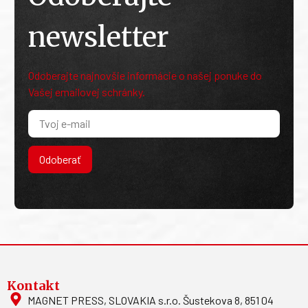
newsletter
Odoberajte najnovšie informácie o našej ponuke do
Vašej emailovej schránky.
Odoberať
Kontakt
MAGNET PRESS, SLOVAKIA s.r.o. Šustekova 8, 851 04