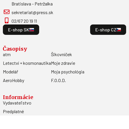
Bratislava - Petržalka
sekretariat@press.sk
02/67 20 19 11
E-shop SK
E-shop CZ
Časopisy
atm
Šikovníček
Letectví + kosmonautika
Moje zdravie
Modelář
Moja psychológia
AeroHobby
F.O.O.D.
Informácie
Vydavateľstvo
Predplatné
Archív
Inzercia