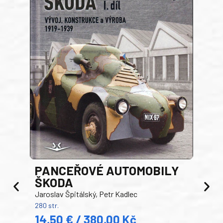
PANCEŘOVÉ AUTOMOBILY
ŠKODA
TA
Jaroslav Špitálský, Petr Kadlec
Ben
280 str.
352 s
14,50 € / 380,00 Kč
22