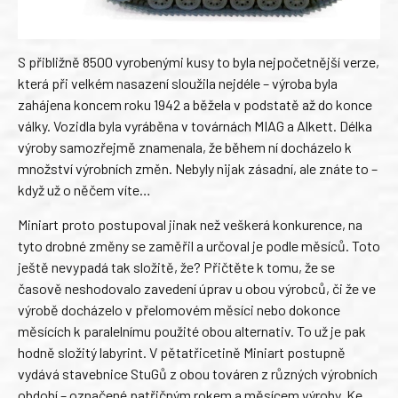
S přibližně 8500 vyrobenými kusy to byla nejpočetnější verze,
která při velkém nasazení sloužila nejdéle – výroba byla
zahájena koncem roku 1942 a běžela v podstatě až do konce
války. Vozidla byla vyráběna v továrnách MIAG a Alkett. Délka
výroby samozřejmě znamenala, že během ní docházelo k
množství výrobních změn. Nebyly nijak zásadní, ale znáte to –
když už o něčem víte…
Miniart proto postupoval jinak než veškerá konkurence, na
tyto drobné změny se zaměřil a určoval je podle měsíců. Toto
ještě nevypadá tak složitě, že? Přičtěte k tomu, že se
časově neshodovalo zavedení úprav u obou výrobců, či že ve
výrobě docházelo v přelomovém měsíci nebo dokonce
měsících k paralelnímu použité obou alternativ. To už je pak
hodně složitý labyrint. V pětatřicetině Miniart postupně
vydává stavebnice StuGů z obou továren z různých výrobních
období – označené patřičným rokem a měsícem výroby. Ke