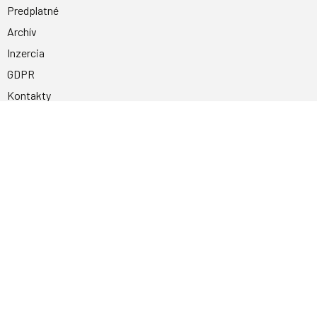
Predplatné
Archív
Inzercia
GDPR
Kontakty
Facebook
Magnetpress.online
© 2023 Všetky práva vyhradené. Dizajn a
programovanie: