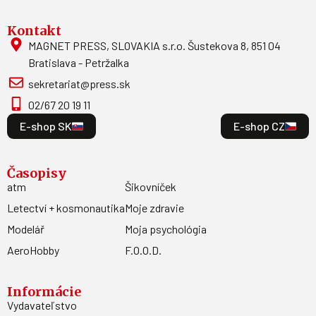
Kontakt
MAGNET PRESS, SLOVAKIA s.r.o. Šustekova 8, 851 04
Bratislava - Petržalka
sekretariat@press.sk
02/67 20 19 11
E-shop SK
E-shop CZ
Časopisy
atm
Šikovníček
Letectví + kosmonautika
Moje zdravie
Modelář
Moja psychológia
AeroHobby
F.O.O.D.
Informácie
Vydavateľstvo