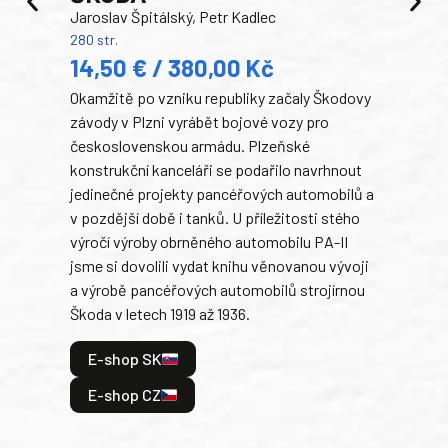
Jaroslav Špitálský, Petr Kadlec
Ben
280 str.
352 s
14,50 € / 380,00 Kč
22
Okamžitě po vzniku republiky začaly Škodovy
Tank
závody v Plzni vyrábět bojové vozy pro
býva
československou armádu. Plzeňské
Rusk
konstrukční kanceláři se podařilo navrhnout
armá
jedinečné projekty pancéřových automobilů a
stře
v pozdější době i tanků. U příležitosti stého
při 
výročí výroby obrněného automobilu PA-II
blíz
jsme si dovolili vydat knihu věnovanou vývoji
tank
a výrobě pancéřových automobilů strojírnou
v lé
Škoda v letech 1919 až 1936.
tak 
hrdi
E-shop SK
je: 
odeh
E-shop CZ
bitv