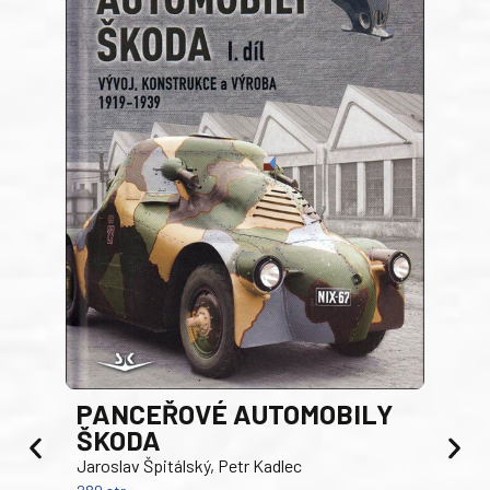
PANCEŘOVÉ AUTOMOBILY
ŠKODA
TA
Jaroslav Špitálský, Petr Kadlec
Ben