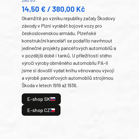
280 str.
352 s
14,50 € / 380,00 Kč
22
Okamžitě po vzniku republiky začaly Škodovy
Tank
závody v Plzni vyrábět bojové vozy pro
býva
československou armádu. Plzeňské
Rusk
konstrukční kanceláři se podařilo navrhnout
armá
jedinečné projekty pancéřových automobilů a
stře
v pozdější době i tanků. U příležitosti stého
při 
výročí výroby obrněného automobilu PA-II
blíz
jsme si dovolili vydat knihu věnovanou vývoji
tank
a výrobě pancéřových automobilů strojírnou
v lé
Škoda v letech 1919 až 1936.
tak 
hrdi
E-shop SK
je: 
odeh
E-shop CZ
bitv
E