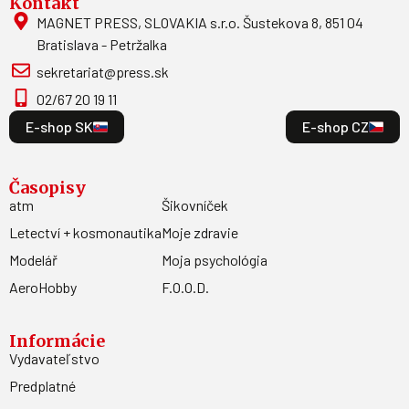
Kontakt
MAGNET PRESS, SLOVAKIA s.r.o. Šustekova 8, 851 04
Bratislava - Petržalka
sekretariat@press.sk
02/67 20 19 11
E-shop SK
E-shop CZ
Časopisy
atm
Šikovníček
Letectví + kosmonautika
Moje zdravie
Modelář
Moja psychológia
AeroHobby
F.O.O.D.
Informácie
Vydavateľstvo
Predplatné