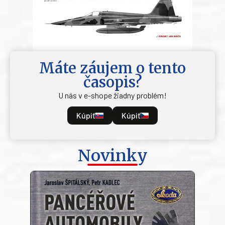
Máte záujem o tento
časopis?
U nás v e-shope žiadny problém!
Kúpiť
Kúpiť
Novinky