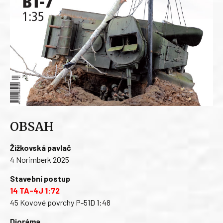
OBSAH
Žižkovská pavlač
4 Norimberk 2025
Stavební postup
14 TA-4J 1:72
45 Kovové povrchy P-51D 1:48
Dioráma