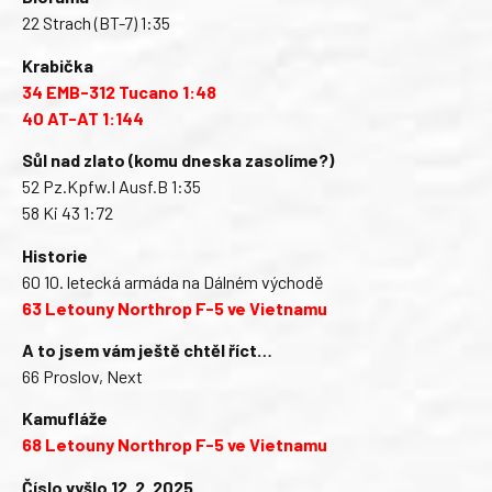
22 Strach (BT-7) 1:35
Krabička
34 EMB-312 Tucano 1:48
40 AT-AT 1:144
Sůl nad zlato (komu dneska zasolíme?)
52 Pz.Kpfw.I Ausf.B 1:35
58 Ki 43 1:72
Historie
60 10. letecká armáda na Dálném východě
63 Letouny Northrop F-5 ve Vietnamu
A to jsem vám ještě chtěl říct…
66 Proslov, Next
Kamufláže
68 Letouny Northrop F-5 ve Vietnamu
Číslo vyšlo 12. 2. 2025