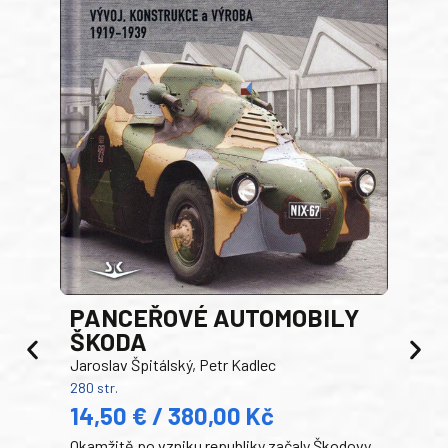
PANCEŘOVÉ AUTOMOBILY
ŠKODA
TA
Jaroslav Špitálský, Petr Kadlec
Ben
280 str.
352 s
14,50 € / 380,00 Kč
22
Okamžitě po vzniku republiky začaly Škodovy
Tank