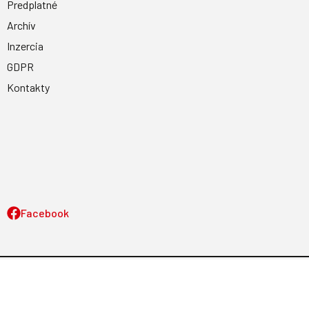
Predplatné
Archív
Inzercia
GDPR
Kontakty
Facebook
Magnetpress.online
© 2023 Všetky práva vyhradené. Dizajn a
programovanie: