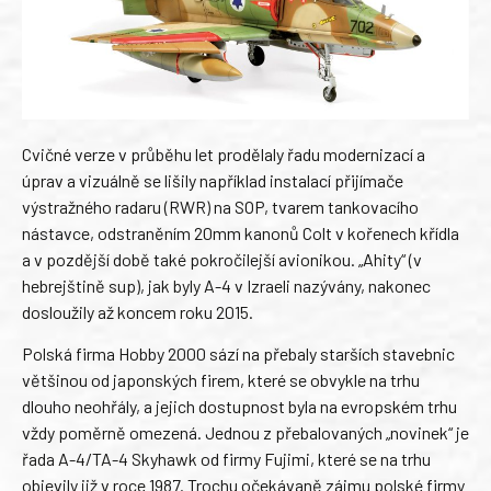
Cvičné verze v průběhu let prodělaly řadu modernizací a
úprav a vizuálně se lišily například instalací přijímače
výstražného radaru (RWR) na SOP, tvarem tankovacího
nástavce, odstraněním 20mm kanonů Colt v kořenech křídla
a v pozdější době také pokročilejší avionikou. „Ahity“ (v
hebrejštině sup), jak byly A-4 v Izraeli nazývány, nakonec
dosloužily až koncem roku 2015.
Polská firma Hobby 2000 sází na přebaly starších stavebnic
většinou od japonských firem, které se obvykle na trhu
dlouho neohřály, a jejich dostupnost byla na evropském trhu
vždy poměrně omezená. Jednou z přebalovaných „novinek“ je
řada A-4/TA-4 Skyhawk od firmy Fujimi, které se na trhu
objevily již v roce 1987. Trochu očekávaně zájmu polské firmy