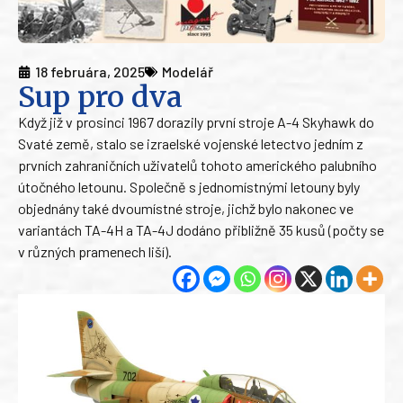
18 februára, 2025
Modelář
Sup pro dva
Když již v prosinci 1967 dorazily první stroje A-4 Skyhawk do
Svaté země, stalo se izraelské vojenské letectvo jedním z
prvních zahraničních uživatelů tohoto amerického palubního
útočného letounu. Společně s jednomístnými letouny byly
objednány také dvoumístné stroje, jichž bylo nakonec ve
variantách TA-4H a TA-4J dodáno přibližně 35 kusů (počty se
v různých pramenech liší).