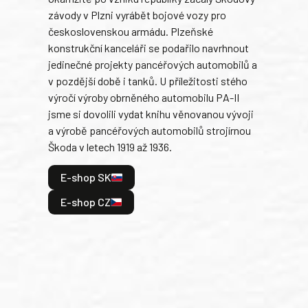
závody v Plzni vyrábět bojové vozy pro
býva
československou armádu. Plzeňské
Rusk
konstrukční kanceláři se podařilo navrhnout
armá
jedinečné projekty pancéřových automobilů a
stře
v pozdější době i tanků. U příležitosti stého
při 
výročí výroby obrněného automobilu PA-II
blíz
jsme si dovolili vydat knihu věnovanou vývoji
tank
a výrobě pancéřových automobilů strojírnou
v lé
Škoda v letech 1919 až 1936.
tak 
hrdi
E-shop SK
je: 
odeh
E-shop CZ
bitv
E
E