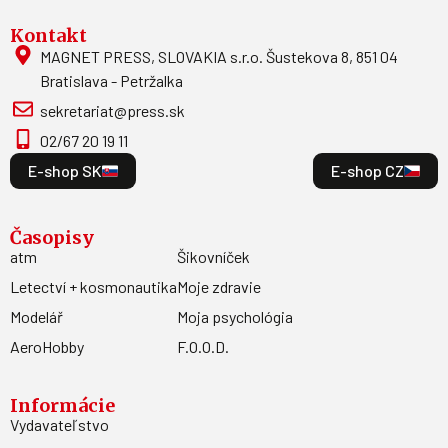
Kontakt
MAGNET PRESS, SLOVAKIA s.r.o. Šustekova 8, 851 04
Bratislava - Petržalka
sekretariat@press.sk
02/67 20 19 11
E-shop SK
E-shop CZ
Časopisy
atm
Šikovníček
Letectví + kosmonautika
Moje zdravie
Modelář
Moja psychológia
AeroHobby
F.O.O.D.
Informácie
Vydavateľstvo