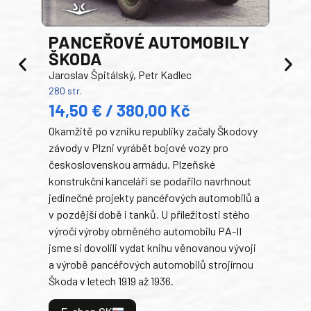
PANCEŘOVÉ AUTOMOBILY
ŠKODA
TA
Jaroslav Špitálský, Petr Kadlec
Ben
280 str.
352 s
14,50 € / 380,00 Kč
22
Okamžitě po vzniku republiky začaly Škodovy
Tank
závody v Plzni vyrábět bojové vozy pro
býva
československou armádu. Plzeňské
Rusk
konstrukční kanceláři se podařilo navrhnout
armá
jedinečné projekty pancéřových automobilů a
stře
v pozdější době i tanků. U příležitosti stého
při 
výročí výroby obrněného automobilu PA-II
blíz
jsme si dovolili vydat knihu věnovanou vývoji
tank
a výrobě pancéřových automobilů strojírnou
v lé
Škoda v letech 1919 až 1936.
tak 
hrdi