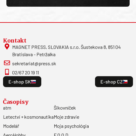
Kontakt
MAGNET PRESS, SLOVAKIA s.r.o. Šustekova 8, 851 04
Bratislava - Petržalka
sekretariat@press.sk
02/67 20 19 11
E-shop SK
E-shop CZ
Časopisy
atm
Šikovníček
Letectví + kosmonautika
Moje zdravie
Modelář
Moja psychológia
AeroHobby
F.O.O.D.