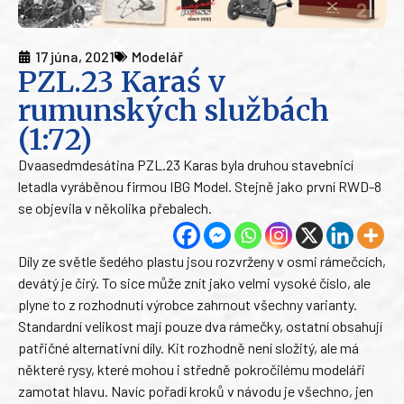
17 júna, 2021
Modelář
PZL.23 Karaś v
rumunských službách
(1:72)
Dvaasedmdesátina PZL.23 Karas byla druhou stavebnicí
letadla vyráběnou firmou IBG Model. Stejně jako první RWD-8
se objevila v několika přebalech.
Díly ze světle šedého plastu jsou rozvrženy v osmi rámečcích,
devátý je čirý. To sice může znít jako velmi vysoké číslo, ale
plyne to z rozhodnutí výrobce zahrnout všechny varianty.
Standardní velikost mají pouze dva rámečky, ostatní obsahují
patřičné alternativní díly. Kit rozhodně není složitý, ale má
některé rysy, které mohou i středně pokročilému modeláři
zamotat hlavu. Navíc pořadí kroků v návodu je všechno, jen