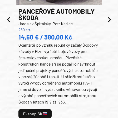
PANCEŘOVÉ AUTOMOBILY
ŠKODA
TA
Jaroslav Špitálský, Petr Kadlec
Ben
280 str.
352 s
14,50 € / 380,00 Kč
22
Okamžitě po vzniku republiky začaly Škodovy
Tank
závody v Plzni vyrábět bojové vozy pro
býva
československou armádu. Plzeňské
Rusk
konstrukční kanceláři se podařilo navrhnout
armá
jedinečné projekty pancéřových automobilů a
stře
v pozdější době i tanků. U příležitosti stého
při 
výročí výroby obrněného automobilu PA-II
blíz
jsme si dovolili vydat knihu věnovanou vývoji
tank
a výrobě pancéřových automobilů strojírnou
v lé
Škoda v letech 1919 až 1936.
tak 
hrdi
E-shop SK
je: 