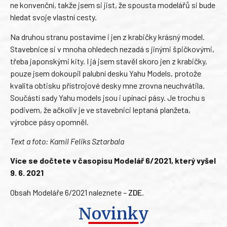
ne konvenční, takže jsem si jist, že spousta modelářů si bude
hledat svoje vlastní cesty.
Na druhou stranu postavíme i jen z krabičky krásný model.
Stavebnice si v mnoha ohledech nezadá s jinými špičkovými,
třeba japonskými kity. I já jsem stavěl skoro jen z krabičky,
pouze jsem dokoupil palubní desku Yahu Models, protože
kvalita obtisku přístrojové desky mne zrovna neuchvátila.
Součástí sady Yahu models jsou i upínací pásy. Je trochu s
podivem, že ačkoliv je ve stavebnici leptaná planžeta,
výrobce pásy opomněl.
Text a foto: Kamil Feliks Sztarbala
Více se dočtete v časopisu Modelář 6/2021, který vyšel
9. 6. 2021
Obsah Modeláře 6/2021 naleznete –
ZDE
.
Novinky