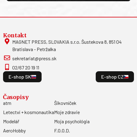
Kontakt
MAGNET PRESS, SLOVAKIA s.r.o. Šustekova 8, 851 04
Bratislava - Petržalka
sekretariat@press.sk
02/67 20 19 11
E-shop SK
E-shop CZ
Časopisy
atm
Šikovníček
Letectví + kosmonautika
Moje zdravie
Modelář
Moja psychológia
AeroHobby
F.O.O.D.