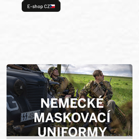
odeh
E-shop CZ
bitv
E
E