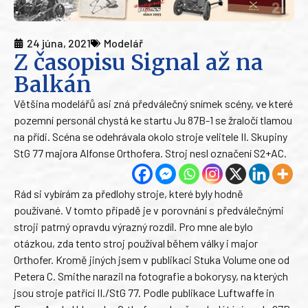
24 júna, 2021
Modelář
Z časopisu Signal až na
Balkán
Většina modelářů asi zná předválečný snímek scény, ve které
pozemní personál chystá ke startu Ju 87B-1 se žraločí tlamou
na přídi. Scéna se odehrávala okolo stroje velitele II. Skupiny
StG 77 majora Alfonse Orthofera. Stroj nesl označení S2+AC.
Rád si vybírám za předlohy stroje, které byly hodně
používané. V tomto případě je v porovnání s předválečnými
stroji patrný opravdu výrazný rozdíl. Pro mne ale bylo
otázkou, zda tento stroj používal během války i major
Orthofer. Kromě jiných jsem v publikaci Stuka Volume one od
Petera C. Smithe narazil na fotografie a bokorysy, na kterých
jsou stroje patřící II./StG 77. Podle publikace Luftwaffe in