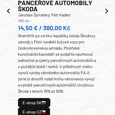
PANCEŘOVÉ AUTOMOBILY
ŠKODA
TA
Jaroslav Špitálský, Petr Kadlec
Ben
280 str.
352 s
14,50 € / 380,00 Kč
22
Okamžitě po vzniku republiky začaly Škodovy
Tank
závody v Plzni vyrábět bojové vozy pro
býva
československou armádu. Plzeňské
Rusk
konstrukční kanceláři se podařilo navrhnout
armá
jedinečné projekty pancéřových automobilů a
stře
v pozdější době i tanků. U příležitosti stého
při 
výročí výroby obrněného automobilu PA-II
blíz
jsme si dovolili vydat knihu věnovanou vývoji
tank
a výrobě pancéřových automobilů strojírnou
v lé
Škoda v letech 1919 až 1936.
tak 
hrdi
E-shop SK
je: 
odeh
E-shop CZ