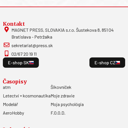
Kontakt
MAGNET PRESS, SLOVAKIA s.r.o. Šustekova 8, 851 04
Bratislava - Petržalka
sekretariat@press.sk
02/67 20 19 11
E-shop SK
E-shop CZ
Časopisy
atm
Šikovníček
Letectví + kosmonautika
Moje zdravie
Modelář
Moja psychológia
AeroHobby
F.O.O.D.