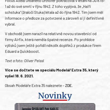
Focus Axela Urbaneho Orthofer pokračoval v létání na Ju 87B-
1 až do své smrti v říjnu 1942. Z toho vyplývá, že „Haifi
schstuka“ (žraločí Stuka) létala až do října 1942. Tím jsem měl
informace o předloze za potvrzené a zároveň si ji definitivně
vybral.
V obchodě jsem narazil na relativně novou stavebnici od
firmy Airfix, která neměla špatné recenze. Po prohlídce
výlisků jsem ještě pořídil několik doplňků z produkce firem
Eduard a Quickboost.
Text a foto: Oliver Peissl
Více se dočtete ve speciálu Modelář Extra 35, který
vyšel 18. 6. 2021.
Obsah Modeláře Extra 35 naleznete –
ZDE
.
Novinky