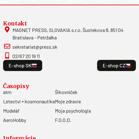
Kontakt
MAGNET PRESS, SLOVAKIA s.r.o. Šustekova 8, 851 04
Bratislava - Petržalka
sekretariat@press.sk
02/67 20 19 11
E-shop SK
E-shop CZ
Časopisy
atm
Šikovníček
Letectví + kosmonautika
Moje zdravie
Modelář
Moja psychológia
AeroHobby
F.O.O.D.
Informácie