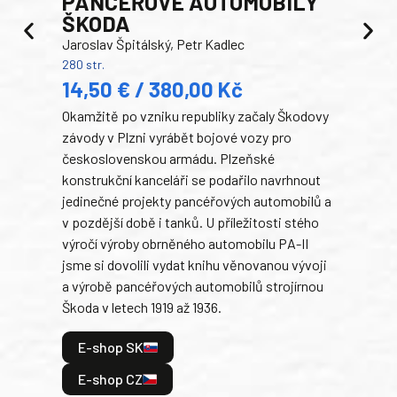
PANCEŘOVÉ AUTOMOBILY
ŠKODA
TA
Jaroslav Špitálský, Petr Kadlec
Ben
280 str.
352 s
14,50 € / 380,00 Kč
22
Okamžitě po vzniku republiky začaly Škodovy
Tank
závody v Plzni vyrábět bojové vozy pro
býva
československou armádu. Plzeňské
Rusk
konstrukční kanceláři se podařilo navrhnout
armá
jedinečné projekty pancéřových automobilů a
stře
v pozdější době i tanků. U příležitosti stého
při 
výročí výroby obrněného automobilu PA-II
blíz
jsme si dovolili vydat knihu věnovanou vývoji
tank
a výrobě pancéřových automobilů strojírnou
v lé
Škoda v letech 1919 až 1936.
tak 
hrdi
E-shop SK
je: 
odeh
E-shop CZ
bitv