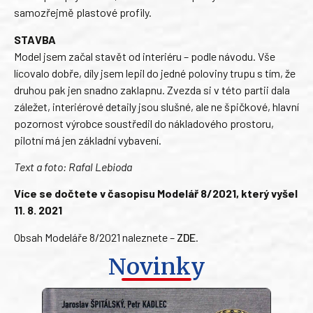
samozřejmě plastové profily.
STAVBA
Model jsem začal stavět od interiéru – podle návodu. Vše
lícovalo dobře, díly jsem lepil do jedné poloviny trupu s tím, že
druhou pak jen snadno zaklapnu. Zvezda si v této partii dala
záležet, interiérové detaily jsou slušné, ale ne špičkové, hlavní
pozornost výrobce soustředil do nákladového prostoru,
pilotní má jen základní vybavení.
Text a foto: Rafal Lebioda
Více se dočtete v časopisu Modelář 8/2021, který vyšel
11. 8. 2021
Obsah Modeláře 8/2021 naleznete –
ZDE
.
Novinky