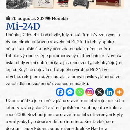
20 augusta, 2021
Modelář
Mi-24D
Uběhlo již deset let od chvíle, kdy ruská firma Zvezda vydala
dvaasedmdesátkovou stavebnici Mi-24. Ta tehdy spolu s
několika dalšími kousky předznamenala změnu směru
tohoto výrobce k lépe propracovaným stavebnicím. Novinka
byla tehdy velmi dobře přijata jak recenzenty, tak obyčejnými
lepiči. Když se objevila od stejného výrobce Mi-24 i ve
čtvrtce, řekl jsem si, že nastala ta pravá chvíle vytáhnout ze
zásob dlouho „sušenou“ dvaasedmdesátku.
Už od začátku jsem měl v plánu stavět model stroje polského
letectva, který sloužil v rámci polského kontingentu v Iráku v
roce 2006. Rozhodl jsem se stavět model s otevřenými kryty
a vraty, aby bylo dobře vidět do interiéru. Ke stavbě jsem
dokoupil lepty Eduard, soustružené doplňky Master a