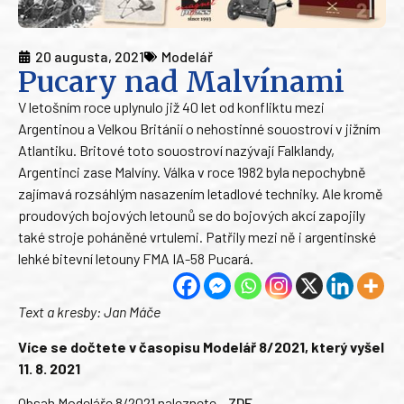
20 augusta, 2021
Modelář
Pucary nad Malvínami
V letošním roce uplynulo již 40 let od konfliktu mezi
Argentinou a Velkou Británií o nehostinné souostroví v jižním
Atlantiku. Britové toto souostroví nazývají Falklandy,
Argentinci zase Malvíny. Válka v roce 1982 byla nepochybně
zajímavá rozsáhlým nasazením letadlové techniky. Ale kromě
proudových bojových letounů se do bojových akcí zapojily
také stroje poháněné vrtulemi. Patřily mezi ně i argentinské
lehké bitevní letouny FMA IA-58 Pucará.
Text a kresby: Jan Máče
Více se dočtete v časopisu Modelář 8/2021, který vyšel
11. 8. 2021
Obsah Modeláře 8/2021 naleznete –
ZDE
.