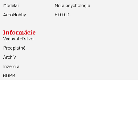
Modelář
Moja psychológia
AeroHobby
F.O.O.D.
Informácie
Vydavateľstvo
Predplatné
Archív
Inzercia
GDPR
Kontakty
Facebook