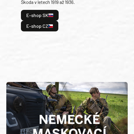
Škoda v letech 1919 až 1936.
tak 
hrdi
E-shop SK
je: 
odeh
E-shop CZ
bitv
E
E