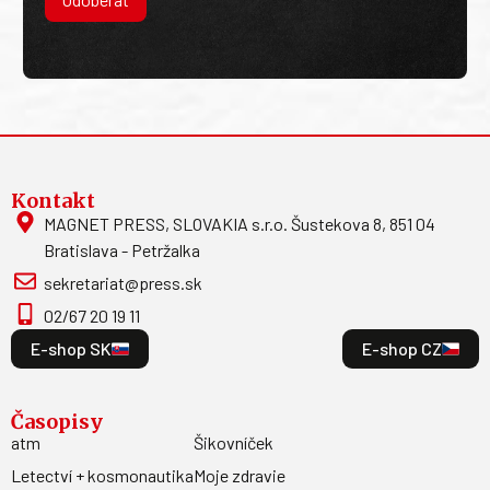
Kontakt
MAGNET PRESS, SLOVAKIA s.r.o. Šustekova 8, 851 04
Bratislava - Petržalka
sekretariat@press.sk
02/67 20 19 11
E-shop SK
E-shop CZ
Časopisy
atm
Šikovníček
Letectví + kosmonautika
Moje zdravie