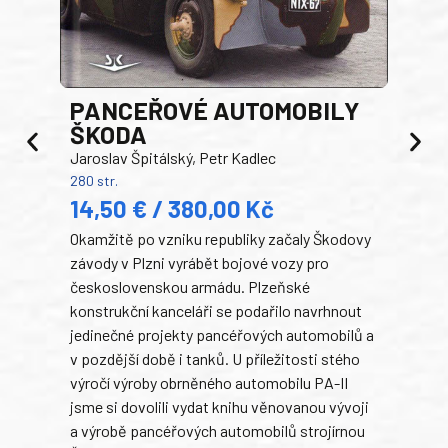
PANCEŘOVÉ AUTOMOBILY
ŠKODA
TA
Jaroslav Špitálský, Petr Kadlec
Ben
280 str.
352 s
14,50 € / 380,00 Kč
22
Okamžitě po vzniku republiky začaly Škodovy
Tank
závody v Plzni vyrábět bojové vozy pro
býva
československou armádu. Plzeňské
Rusk
konstrukční kanceláři se podařilo navrhnout
armá
jedinečné projekty pancéřových automobilů a
stře
v pozdější době i tanků. U příležitosti stého
při 
výročí výroby obrněného automobilu PA-II
blíz
jsme si dovolili vydat knihu věnovanou vývoji
tank
a výrobě pancéřových automobilů strojírnou
v lé