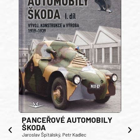
PANCEŘOVÉ AUTOMOBILY
ŠKODA
TA
Jaroslav Špitálský, Petr Kadlec
Ben