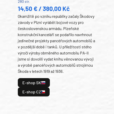
280 str.
352 s
14,50 € / 380,00 Kč
22
Okamžitě po vzniku republiky začaly Škodovy
Tank
závody v Plzni vyrábět bojové vozy pro
býva
československou armádu. Plzeňské
Rusk
konstrukční kanceláři se podařilo navrhnout
armá
jedinečné projekty pancéřových automobilů a
stře
v pozdější době i tanků. U příležitosti stého
při 
výročí výroby obrněného automobilu PA-II
blíz
jsme si dovolili vydat knihu věnovanou vývoji
tank
a výrobě pancéřových automobilů strojírnou
v lé
Škoda v letech 1919 až 1936.
tak 
hrdi
E-shop SK
je: 
odeh
E-shop CZ
bitv
E