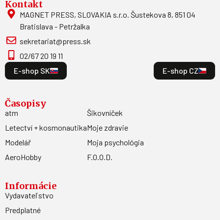
Kontakt
MAGNET PRESS, SLOVAKIA s.r.o. Šustekova 8, 851 04
Bratislava - Petržalka
sekretariat@press.sk
02/67 20 19 11
E-shop SK
E-shop CZ
Časopisy
atm
Šikovníček
Letectví + kosmonautika
Moje zdravie
Modelář
Moja psychológia
AeroHobby
F.O.O.D.
Informácie
Vydavateľstvo
Predplatné