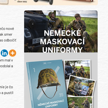
iečo nové
tak smer
as odbočiť
om mal v
odolal a
nie je čo
 a pustil