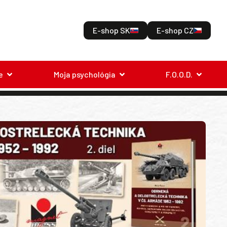
E-shop SK
E-shop CZ
e
Moja psychológia
F.O.O.D.