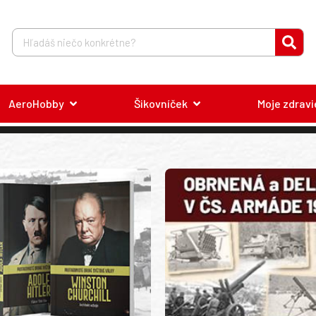
AeroHobby
Šikovníček
Moje zdravi