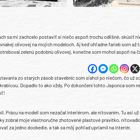
h sa mi zachcelo postaviť si niečo aspoň trochu odlišné, skúsiť n
vnakej olivovej na mojich modeloch. Aj keď ohľadne farieb som až 
 potreboval zelenú podobnú olivovej, konečne som mohol aspoň na č
stavania zo starých zásob stavebníc som siahol po niečom, čo už s
 krabicou. Dopadlo to ako vždy. Po dokončení tohto Japonca som ne
sť!
. Prácu na modeli som nezačal interiérom, ale nitovaním. Tu asi už 
ky zobral moje vlastnoručne zhotovené plastové pravítko, nitovadlo
ať za jedno doobedie, a tak sa môj pohľad upriamil na interiér.