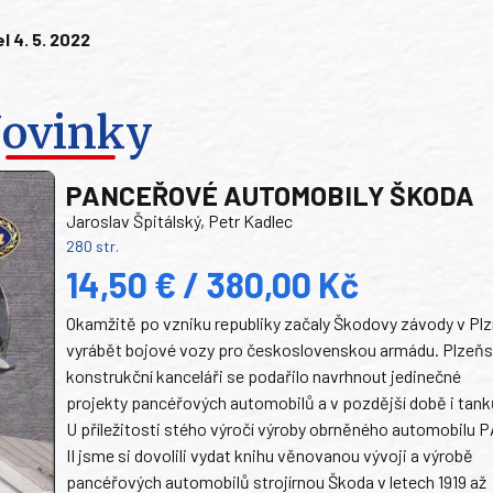
l 4. 5. 2022
ovinky
PANCEŘOVÉ AUTOMOBILY ŠKODA
Jaroslav Špitálský, Petr Kadlec
280 str.
14,50 € / 380,00 Kč
Okamžitě po vzniku republiky začaly Škodovy závody v Plz
vyrábět bojové vozy pro československou armádu. Plzeň
konstrukční kanceláři se podařilo navrhnout jedinečné
projekty pancéřových automobilů a v pozdější době i tank
U příležitosti stého výročí výroby obrněného automobilu P
II jsme si dovolili vydat knihu věnovanou vývoji a výrobě
pancéřových automobilů strojírnou Škoda v letech 1919 až