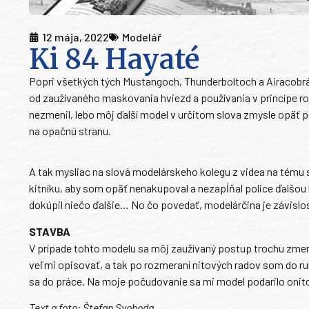
12 mája, 2022
Modelář
Ki 84 Hayaté
Popri všetkých tých Mustangoch, Thunderboltoch a Airacobrác
od zaužívaného maskovania hviezd a používania v princípe ro
nezmenil, lebo môj ďalší model v určitom slova zmysle opäť
na opačnú stranu.
A tak mysliac na slová modelárskeho kolegu z videa na tému 
kitníku, aby som opäť nenakupoval a nezapĺňal police ďalšou
dokúpil niečo ďalšie… No čo povedať, modelárčina je závislo
STAVBA
V prípade tohto modelu sa môj zaužívaný postup trochu zmenil
veľmi opisovať, a tak po rozmeraní nitových radov som do ru
sa do práce. Na moje počudovanie sa mi model podarilo onitov
Text a foto: Štefan Svoboda