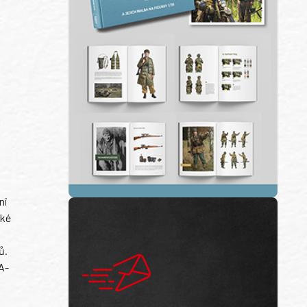
ni
ské
ů.
A-