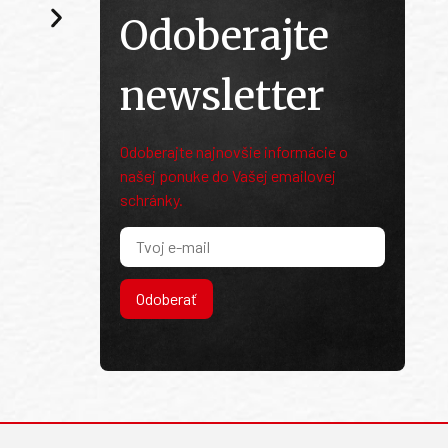
Odoberajte
newsletter
Odoberajte najnovšie informácie o
našej ponuke do Vašej emailovej
schránky.
Odoberať