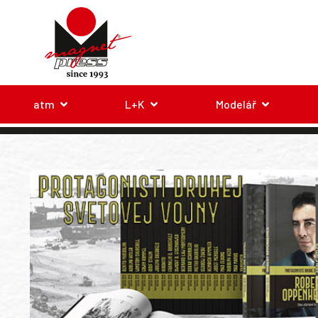
atm
L+K
Modelář