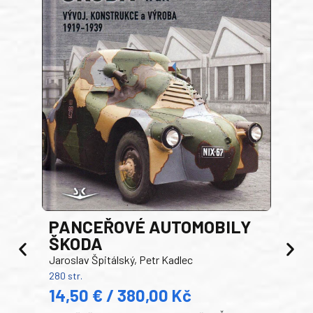
PANCEŘOVÉ AUTOMOBILY
ŠKODA
TA
Jaroslav Špitálský, Petr Kadlec
Ben
280 str.
352 s
14,50 € / 380,00 Kč
22