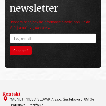
newsletter
Odoberajte najnovšie informácie o našej ponuke do
Vašej emailovej schránky.
Odoberať
Kontakt
MAGNET PRESS, SLOVAKIA s.r.o. Šustekova 8, 851 04
Bratislava - Petržalka