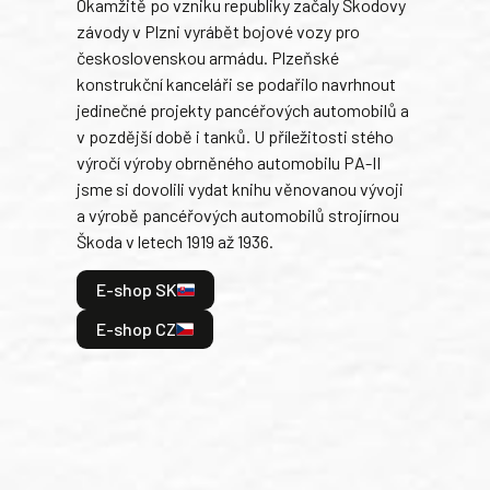
Okamžitě po vzniku republiky začaly Škodovy
Tank
závody v Plzni vyrábět bojové vozy pro
býva
československou armádu. Plzeňské
Rusk
konstrukční kanceláři se podařilo navrhnout
armá
jedinečné projekty pancéřových automobilů a
stře
v pozdější době i tanků. U příležitosti stého
při 
výročí výroby obrněného automobilu PA-II
blíz
jsme si dovolili vydat knihu věnovanou vývoji
tank
a výrobě pancéřových automobilů strojírnou
v lé
Škoda v letech 1919 až 1936.
tak 
hrdi
E-shop SK
je: 
odeh
E-shop CZ
bitv
E
E