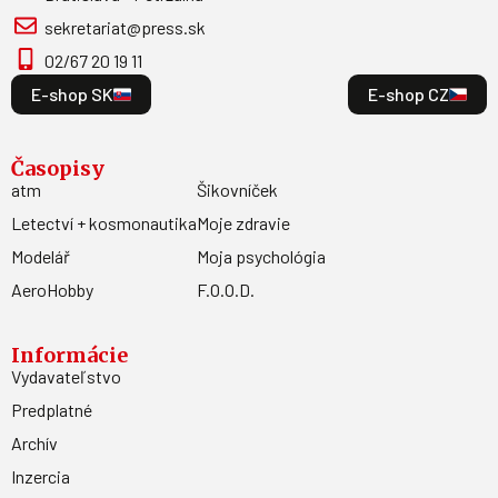
sekretariat@press.sk
02/67 20 19 11
E-shop SK
E-shop CZ
Časopisy
atm
Šikovníček
Letectví + kosmonautika
Moje zdravie
Modelář
Moja psychológia
AeroHobby
F.O.O.D.
Informácie
Vydavateľstvo
Predplatné
Archív
Inzercia