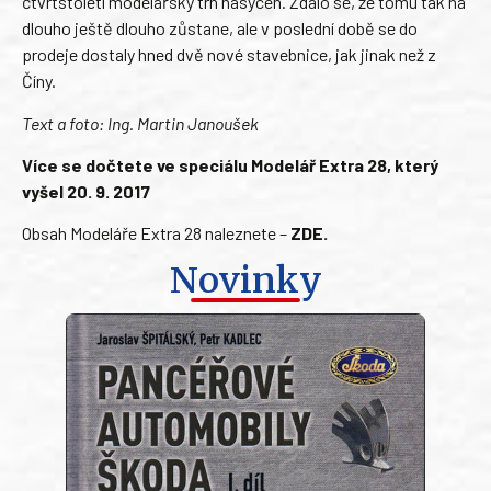
čtvrtstoletí modelářský trh nasycen. Zdálo se, že tomu tak na
dlouho ještě dlouho zůstane, ale v poslední době se do
prodeje dostaly hned dvě nové stavebnice, jak jinak než z
Číny.
Text a foto: Ing. Martin Janoušek
Více se dočtete ve speciálu Modelář Extra 28, který
vyšel 20. 9. 2017
Obsah Modeláře Extra 28 naleznete –
ZDE
.
Novinky