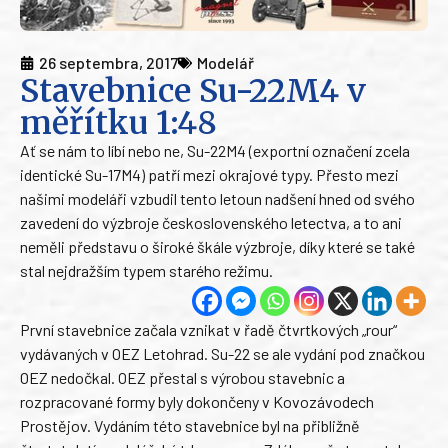
26 septembra, 2017
Modelář
Stavebnice Su-22M4 v
měřítku 1:48
Ať se nám to líbí nebo ne, Su-22M4 (exportní označení zcela
identické Su-17M4) patří mezi okrajové typy. Přesto mezi
našimi modeláři vzbudil tento letoun nadšení hned od svého
zavedení do výzbroje československého letectva, a to ani
neměli představu o široké škále výzbroje, díky které se také
stal nejdražším typem starého režimu.
První stavebnice začala vznikat v řadě čtvrtkových „rour“
vydávaných v OEZ Letohrad. Su-22 se ale vydání pod značkou
OEZ nedočkal. OEZ přestal s výrobou stavebnic a
rozpracované formy byly dokončeny v Kovozávodech
Prostějov. Vydáním této stavebnice byl na přibližně