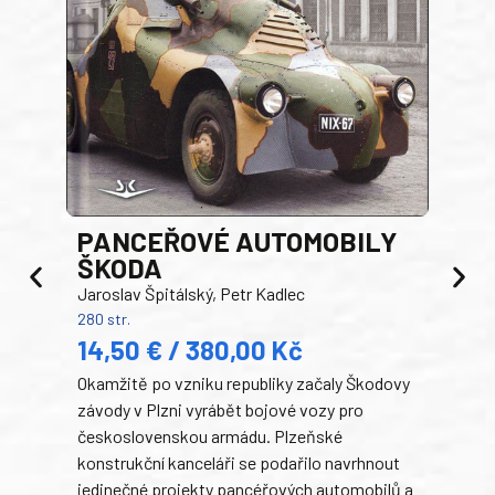
PANCEŘOVÉ AUTOMOBILY
ŠKODA
TA
Jaroslav Špitálský, Petr Kadlec
Ben
280 str.
352 s
14,50 € / 380,00 Kč
22
Okamžitě po vzniku republiky začaly Škodovy
Tank
závody v Plzni vyrábět bojové vozy pro
býva
československou armádu. Plzeňské
Rusk
konstrukční kanceláři se podařilo navrhnout
armá
jedinečné projekty pancéřových automobilů a
stře