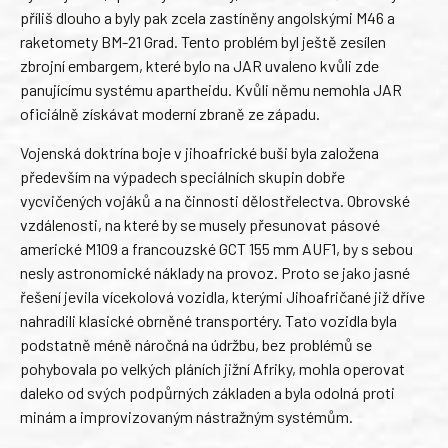
příliš dlouho a byly pak zcela zastíněny angolskými M46 a
raketomety BM-21 Grad. Tento problém byl ještě zesílen
zbrojní embargem, které bylo na JAR uvaleno kvůli zde
panujícímu systému apartheidu. Kvůli němu nemohla JAR
oficiálně získávat moderní zbraně ze západu.
Vojenská doktrína boje v jihoafrické buši byla založena
především na výpadech speciálních skupin dobře
vycvičených vojáků a na činnosti dělostřelectva. Obrovské
vzdálenosti, na které by se musely přesunovat pásové
americké M109 a francouzské GCT 155 mm AUF1, by s sebou
nesly astronomické náklady na provoz. Proto se jako jasné
řešení jevila vícekolová vozidla, kterými Jihoafričané již dříve
nahradili klasické obrněné transportéry. Tato vozidla byla
podstatně méně náročná na údržbu, bez problémů se
pohybovala po velkých pláních jižní Afriky, mohla operovat
daleko od svých podpůrných základen a byla odolná proti
minám a improvizovaným nástražným systémům.