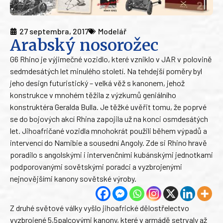
27 septembra, 2017
Modelář
Arabský nosorožec
G6 Rhino je výjimečné vozidlo, které vzniklo v JAR v polovině
sedmdesátých let minulého století. Na tehdejší poměry byl
jeho design futuristický – velká věž s kanonem, jehož
konstrukce v mnohém těžila z výzkumů geniálního
konstruktéra Geralda Bulla. Je těžké uvěřit tomu, že poprvé
se do bojových akcí Rhina zapojila už na konci osmdesátých
let. Jihoafričané vozidla mnohokrát použili během výpadů a
intervencí do Namibie a sousední Angoly. Zde si Rhino hravě
poradilo s angolskými i intervenčními kubánskými jednotkami
podporovanými sovětskými poradci a vyzbrojenými
nejnovějšími kanony sovětské výroby.
Z druhé světové války vyšlo jihoafrické dělostřelectvo
vyzbrojené 5,5palcovými kanony, které v armádě setrvaly až