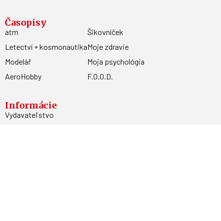
Časopisy
atm
Šikovníček
Letectví + kosmonautika
Moje zdravie
Modelář
Moja psychológia
AeroHobby
F.O.O.D.
Informácie
Vydavateľstvo
Predplatné
Archív
Inzercia
GDPR
Kontakty