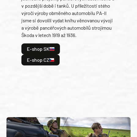
v pozdější době i tanků. U příležitosti stého
při 
výročí výroby obrněného automobilu PA-II
blíz
jsme si dovolili vydat knihu věnovanou vývoji
tank
a výrobě pancéřových automobilů strojírnou
v lé
Škoda v letech 1919 až 1936.
tak 
hrdi
E-shop SK
je: 
odeh
E-shop CZ
bitv
E
E