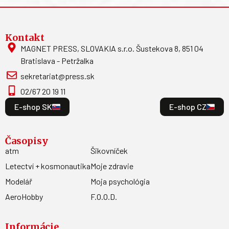
Kontakt
MAGNET PRESS, SLOVAKIA s.r.o. Šustekova 8, 851 04
Bratislava - Petržalka
sekretariat@press.sk
02/67 20 19 11
E-shop SK
E-shop CZ
Časopisy
atm
Šikovníček
Letectví + kosmonautika
Moje zdravie
Modelář
Moja psychológia
AeroHobby
F.O.O.D.
Informácie