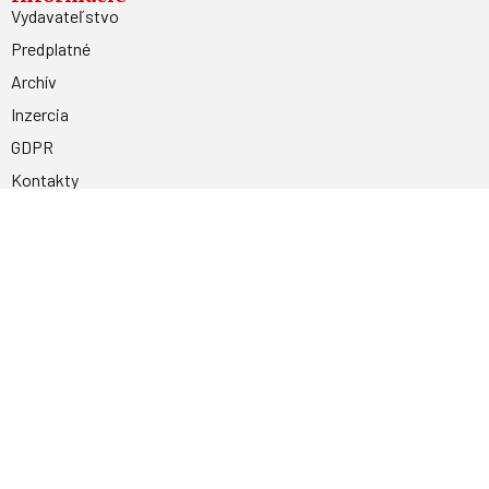
Vydavateľstvo
Predplatné
Archív
Inzercia
GDPR
Kontakty
Facebook
Magnetpress.online
© 2023 Všetky práva vyhradené. Dizajn a
programovanie: