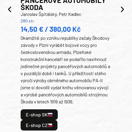
ŠKODA
TA
Jaroslav Špitálský, Petr Kadlec
Ben
280 str.
352 s
14,50 € / 380,00 Kč
22
Okamžitě po vzniku republiky začaly Škodovy
Tank
závody v Plzni vyrábět bojové vozy pro
býva
československou armádu. Plzeňské
Rusk
konstrukční kanceláři se podařilo navrhnout
armá
jedinečné projekty pancéřových automobilů a
stře
v pozdější době i tanků. U příležitosti stého
při 
výročí výroby obrněného automobilu PA-II
blíz
jsme si dovolili vydat knihu věnovanou vývoji
tank
a výrobě pancéřových automobilů strojírnou
v lé
Škoda v letech 1919 až 1936.
tak 
hrdi
E-shop SK
je: 
odeh
E-shop CZ
bitv