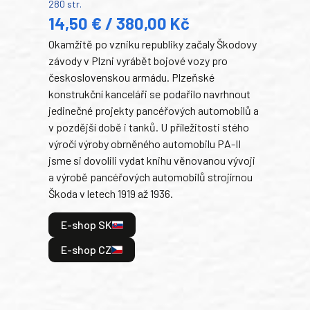
280 str.
352 s
14,50 € / 380,00 Kč
22
Okamžitě po vzniku republiky začaly Škodovy
Tank
závody v Plzni vyrábět bojové vozy pro
býva
československou armádu. Plzeňské
Rusk
konstrukční kanceláři se podařilo navrhnout
armá
jedinečné projekty pancéřových automobilů a
stře
v pozdější době i tanků. U příležitosti stého
při 
výročí výroby obrněného automobilu PA-II
blíz
jsme si dovolili vydat knihu věnovanou vývoji
tank
a výrobě pancéřových automobilů strojírnou
v lé
Škoda v letech 1919 až 1936.
tak 
hrdi
E-shop SK
je: 
odeh
E-shop CZ
bitv
E