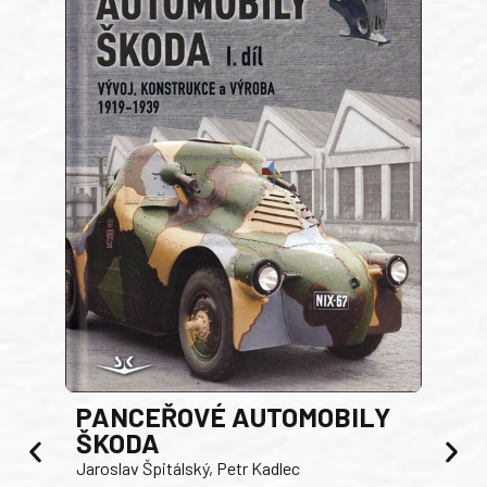
PANCEŘOVÉ AUTOMOBILY
ŠKODA
TA
Jaroslav Špitálský, Petr Kadlec
Ben