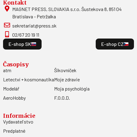
Kontakt
MAGNET PRESS, SLOVAKIA s.r.o. Šustekova 8, 851 04
Bratislava - Petržalka
sekretariat@press.sk
02/67 20 19 11
E-shop SK
E-shop CZ
Časopisy
atm
Šikovníček
Letectví + kosmonautika
Moje zdravie
Modelář
Moja psychológia
AeroHobby
F.O.O.D.
Informácie
Vydavateľstvo
Predplatné