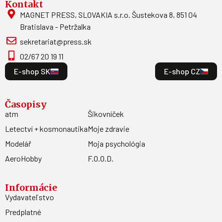
Kontakt
MAGNET PRESS, SLOVAKIA s.r.o. Šustekova 8, 851 04
Bratislava - Petržalka
sekretariat@press.sk
02/67 20 19 11
E-shop SK
E-shop CZ
Časopisy
atm
Šikovníček
Letectví + kosmonautika
Moje zdravie
Modelář
Moja psychológia
AeroHobby
F.O.O.D.
Informácie
Vydavateľstvo
Predplatné