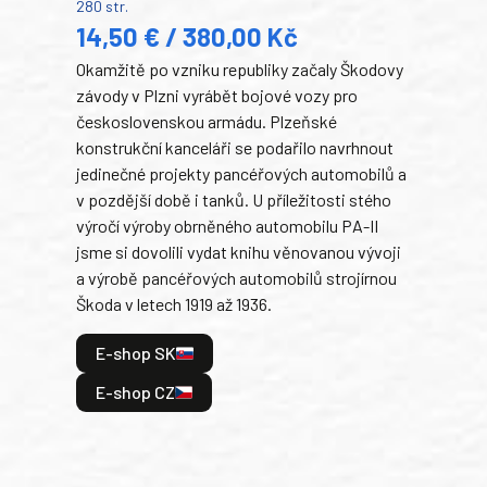
280 str.
352 s
14,50 € / 380,00 Kč
22
Okamžitě po vzniku republiky začaly Škodovy
Tank
závody v Plzni vyrábět bojové vozy pro
býva
československou armádu. Plzeňské
Rusk
konstrukční kanceláři se podařilo navrhnout
armá
jedinečné projekty pancéřových automobilů a
stře
v pozdější době i tanků. U příležitosti stého
při 
výročí výroby obrněného automobilu PA-II
blíz
jsme si dovolili vydat knihu věnovanou vývoji
tank
a výrobě pancéřových automobilů strojírnou
v lé
Škoda v letech 1919 až 1936.
tak 
hrdi
E-shop SK
je: 
odeh
E-shop CZ
bitv
E