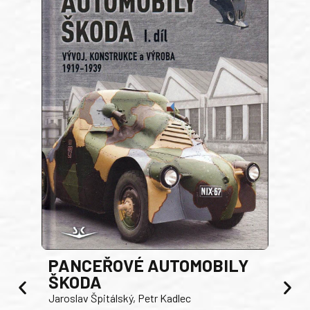
PANCEŘOVÉ AUTOMOBILY
ŠKODA
TA
Jaroslav Špitálský, Petr Kadlec
Ben