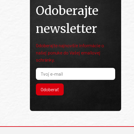
Odoberajte
newsletter
Odoberajte najnovšie informácie o
našej ponuke do Vašej emailovej
schránky.
Odoberať