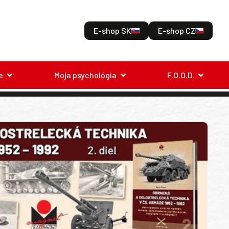
E-shop SK
E-shop CZ
e
Moja psychológia
F.O.O.D.