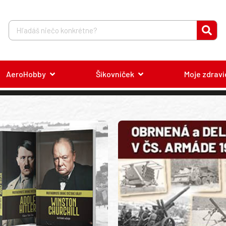
AeroHobby
Šikovníček
Moje zdravi