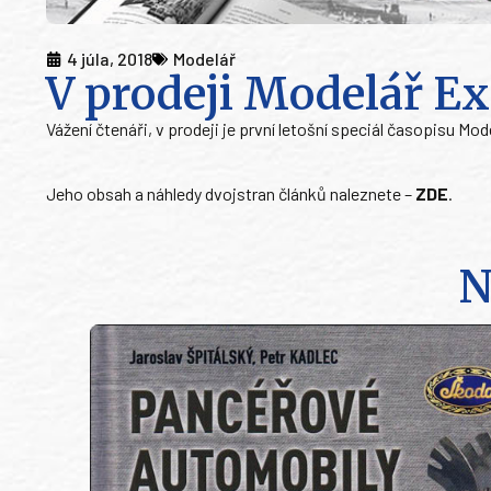
4 júla, 2018
Modelář
V prodeji Modelář Ext
Vážení čtenáři, v prodeji je první letošní speciál časopisu M
Jeho obsah a náhledy dvojstran článků naleznete –
ZDE
.
N