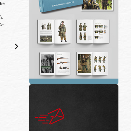
ské
ů.
A-