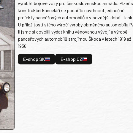
vyrábět bojové vozy pro československou armádu. Plzeň
konstrukční kanceláři se podařilo navrhnout jedinečné
projekty pancéřových automobilů a v pozdější době i tank
U příležitosti stého výročí výroby obrněného automobilu P
II jsme si dovolili vydat knihu věnovanou vývoji a výrobě
pancéřových automobilů strojírnou Škoda v letech 1919 až
1936.
E-shop SK
E-shop CZ