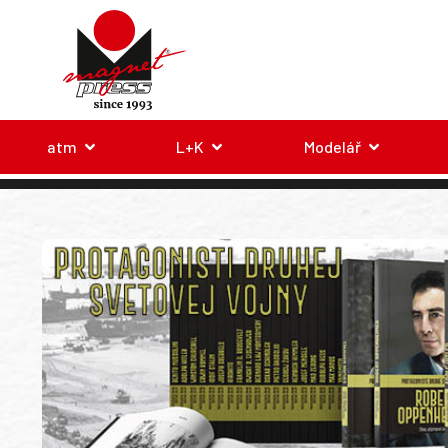
atm
L+K
Modelář