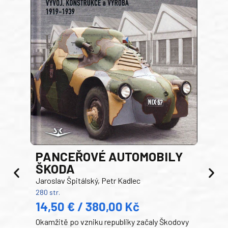
PANCEŘOVÉ AUTOMOBILY
ŠKODA
TA
Jaroslav Špitálský, Petr Kadlec
Ben
280 str.
352 s
14,50 € / 380,00 Kč
22
Okamžitě po vzniku republiky začaly Škodovy
Tank