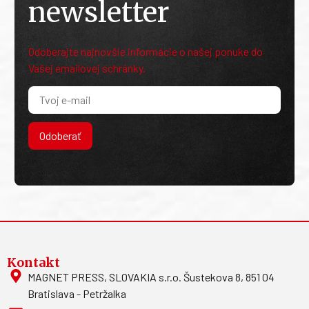
newsletter
Odoberajte najnovšie informácie o našej ponuke do
Vašej emailovej schránky.
Odoberať
Kontakt
MAGNET PRESS, SLOVAKIA s.r.o. Šustekova 8, 851 04
Bratislava - Petržalka