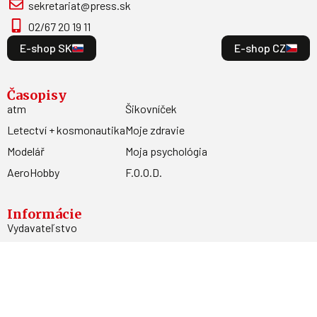
sekretariat@press.sk
02/67 20 19 11
E-shop SK
E-shop CZ
Časopisy
atm
Šikovníček
Letectví + kosmonautika
Moje zdravie
Modelář
Moja psychológia
AeroHobby
F.O.O.D.
Informácie
Vydavateľstvo
Predplatné
Archív
Inzercia
GDPR