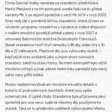
Firma Special Hobby navázala na stavebnici předchůdce
Martin Maryland a na trh postupně uvedla řadu verzí; přebal
varianty Mk.V se objevil společně s verzí Mk.III/IV v roce 2003.
Dnes tedy jde o poměrně letitou stavebnici, která již není ve
výrobním programu; respektive u výrobce je stále k dispozici
v malém množství pozdější přebal vydaný v roce 2007 a
věnovaný Baltimorům letectva Svobodných Francouzů.
Obsah stavebnice tvoří čtyři rámečky s 86 díly, jeden čirý s 10
díly a 22 odlévaných. Plastové díly jsou vylisovány slušně, i
když jejich stav podobně jako u jiných short-runových
stavebnic záleží na stavu formy. Na mém exempláři bylo větší
množství otřepů a jinak pěkně tenké linky paneláže byly místy
zalité nebo příliš mělké.
Mnoho nadšení nevzbudí ani množství a kvalita detailů v
kokpitu či podvozkových šachtách, které jsou spíše
schématické, či úplně chybí. Stavebnice byla připravena jako
společná pro více verzí, tudíž ne všechny díly použijeme ke
stavbě. Týká se to především odděleně vylisovaného hřbetu