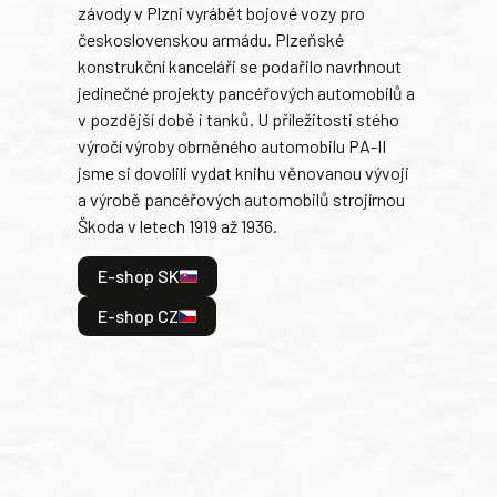
závody v Plzni vyrábět bojové vozy pro
býva
československou armádu. Plzeňské
Rusk
konstrukční kanceláři se podařilo navrhnout
armá
jedinečné projekty pancéřových automobilů a
stře
v pozdější době i tanků. U příležitosti stého
při 
výročí výroby obrněného automobilu PA-II
blíz
jsme si dovolili vydat knihu věnovanou vývoji
tank
a výrobě pancéřových automobilů strojírnou
v lé
Škoda v letech 1919 až 1936.
tak 
hrdi
E-shop SK
je: 
odeh
E-shop CZ
bitv
E
E