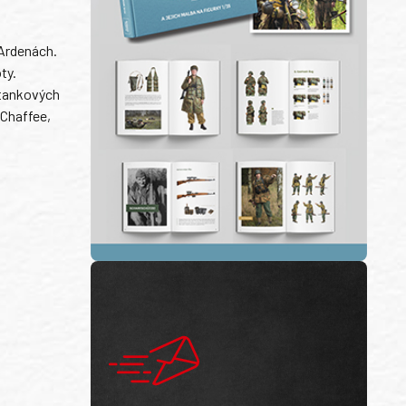
 Ardenách.
ty.
 tankových
 Chaffee,