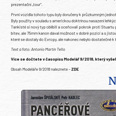
prezentační „tour“.
První vozidla tohoto typu byly doručeny k průzkumným jednot
Byly použity v souladu s americkou doktrínou nasazení lehk
Tankisté si nový typ oblíbili a oceňovali pokrok proti Stuar
bitev, ale 75mm kanon dával možnost v dobré pozici a s jisto
které se dostaly do Evropy, ale nakonec nebylo dostatečné k t
Text a foto: Antonio Martín Tello
Více se dočtete v časopisu Modelář 9/2018, který vyšel 
Obsah Modeláře 9/2018 naleznete –
ZDE
N