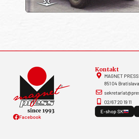
Kontakt
MAGNET PRESS, S
851 04 Bratislava
sekretariat@pre
02/67 20 19 11
E-shop SK
Facebook