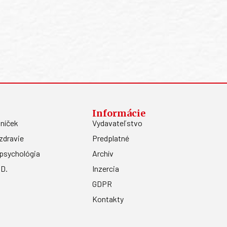
Informácie
níček
Vydavateľstvo
zdravie
Predplatné
psychológia
Archív
.D.
Inzercia
GDPR
Kontakty