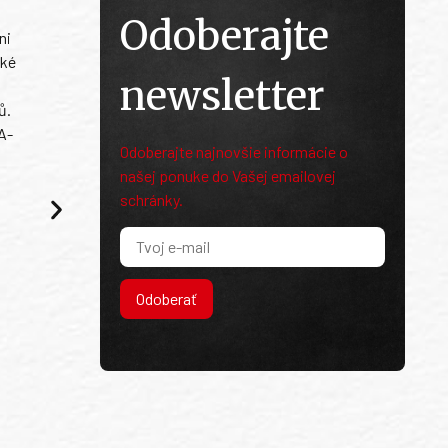
Odoberajte
ni
ské
newsletter
ů.
A-
Odoberajte najnovšie informácie o
našej ponuke do Vašej emailovej
schránky.
Odoberať