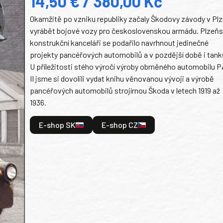
14,50 € / 380,00 Kč
Okamžitě po vzniku republiky začaly Škodovy závody v Plz
vyrábět bojové vozy pro československou armádu. Plzeň
konstrukční kanceláři se podařilo navrhnout jedinečné
projekty pancéřových automobilů a v pozdější době i tank
U příležitosti stého výročí výroby obrněného automobilu P
II jsme si dovolili vydat knihu věnovanou vývoji a výrobě
pancéřových automobilů strojírnou Škoda v letech 1919 až
1936.
E-shop SK
E-shop CZ