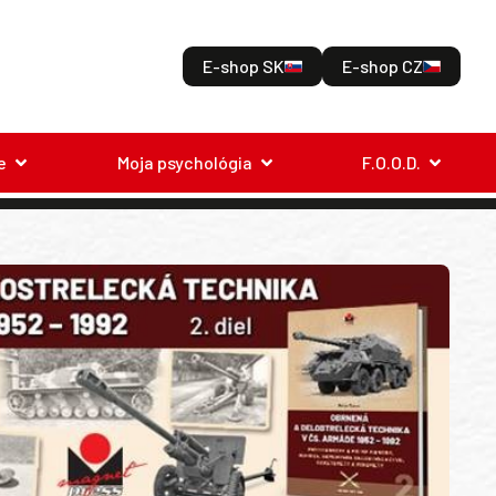
E-shop SK
E-shop CZ
e
Moja psychológia
F.O.O.D.