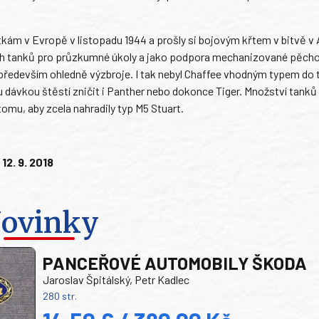
kám v Evropě v listopadu 1944 a prošly si bojovým křtem v bitvě v
ých tanků pro průzkumné úkoly a jako podpora mechanizované pěcho
tu především ohledně výzbroje. I tak nebyl Chaffee vhodným typem do
u dávkou štěstí zničit i Panther nebo dokonce Tiger. Množství tanků
omu, aby zcela nahradily typ M5 Stuart.
12. 9. 2018
ovinky
PANCEŘOVÉ AUTOMOBILY ŠKODA
Jaroslav Špitálský, Petr Kadlec
280 str.