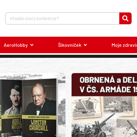
AeroHobby
Šikovníček
Moje zdravi