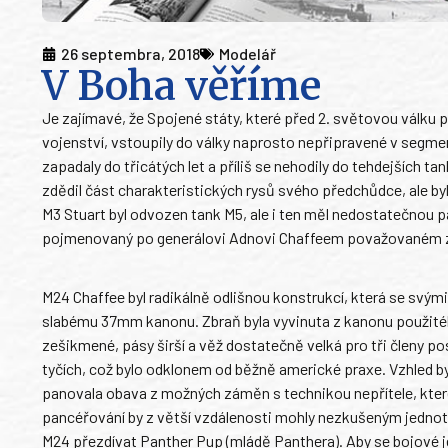
26 septembra, 2018
Modelář
V Boha věříme
Je zajímavé, že Spojené státy, které před 2. světovou válku
vojenství, vstoupily do války naprosto nepřipravené v segment
zapadaly do třicátých let a příliš se nehodily do tehdejších 
zdědil část charakteristických rysů svého předchůdce, ale byl 
M3 Stuart byl odvozen tank M5, ale i ten měl nedostatečnou pa
pojmenovaný po generálovi Adnovi Chaffeem považovaném z
M24 Chaffee byl radikálně odlišnou konstrukcí, která se svým
slabému 37mm kanonu. Zbraň byla vyvinuta z kanonu použitého
zešikmené, pásy širší a věž dostatečně velká pro tři členy p
tyčích, což bylo odklonem od běžně americké praxe. Vzhled by
panovala obava z možných záměn s technikou nepřítele, kter
pancéřování by z větší vzdálenosti mohly nezkušeným jednot
M24 přezdívat Panther Pup (mládě Panthera). Aby se bojové j