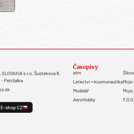
Časopisy
atm
Šikov
LOVAKIA s.r.o. Šustekova 8,
 - Petržalka
Letectví + kosmonautika
Moje 
ss.sk
Modelář
Moja 
AeroHobby
F.O.O
E-shop CZ