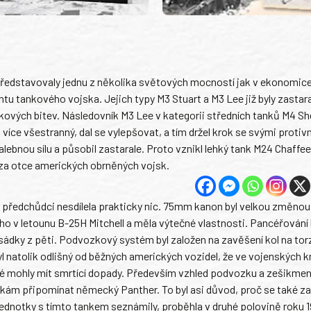
 představovaly jednu z několika světových mocností jak v ekonomice
u tankového vojska. Jejich typy M3 Stuart a M3 Lee již byly zastara
tankových bitev. Následovník M3 Lee v kategorii středních tanků M4 
více všestranný, dal se vylepšovat, a tím držel krok se svými protivn
lebnou sílu a působil zastarale. Proto vznikl lehký tank M24 Chaffee
a otce amerických obrněných vojsk.
i předchůdci nesdílela prakticky nic. 75mm kanon byl velkou změnou
 v letounu B-25H Mitchell a měla výtečné vlastnosti. Pancéřování 
osádky z pěti. Podvozkový systém byl založen na zavěšení kol na tor
l natolik odlišný od běžných amerických vozidel, že ve vojenských k
é mohly mít smrtící dopady. Především vzhled podvozku a zešikmen
kám připomínat německý Panther. To byl asi důvod, proč se také za
ednotky s tímto tankem seznámily, proběhla v druhé polovině roku 