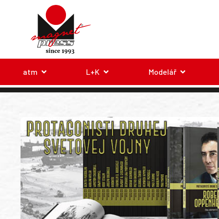
atm
L+K
Modelář