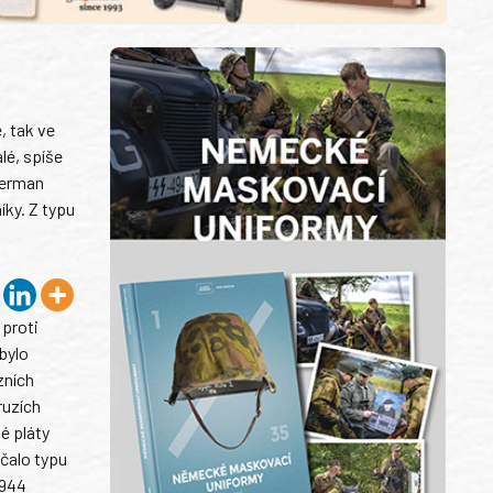
, tak ve
lé, spíše
Sherman
íky. Z typu
 proti
bylo
zních
ruzích
é pláty
čalo typu
1944