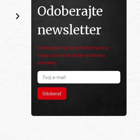
Odoberajte
newsletter
Odoberajte najnovšie informácie o
našej ponuke do Vašej emailovej
schránky.
Odoberať