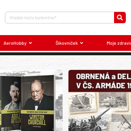
AeroHobby
Šikovníček
Moje zdravi