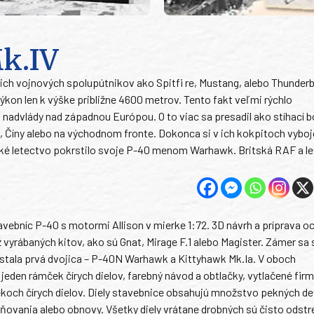
k.IV
ich vojnových spolupútnikov ako Spitfi re, Mustang, alebo Thunderb
kon len k výške približne 4600 metrov. Tento fakt veľmi rýchlo
j nadvlády nad západnou Európou. O to viac sa presadil ako stíhací
u, Číny alebo na východnom fronte. Dokonca si v ich kokpitoch vybo
cké letectvo pokrstilo svoje P-40 menom Warhawk. Britská RAF a l
tavebníc P-40 s motormi Allison v mierke 1:72. 3D návrh a príprava 
 vyrábaných kitov, ako sú Gnat, Mirage F.1 alebo Magister. Zámer sa 
tala prvá dvojica – P-40N Warhawk a Kittyhawk Mk.Ia. V oboch
eden rámček čírych dielov, farebný návod a obtlačky, vytlačené fir
čekoch čírych dielov. Diely stavebnice obsahujú množstvo pekných de
azňovania alebo obnovy. Všetky diely vrátane drobných sú čisto odstr