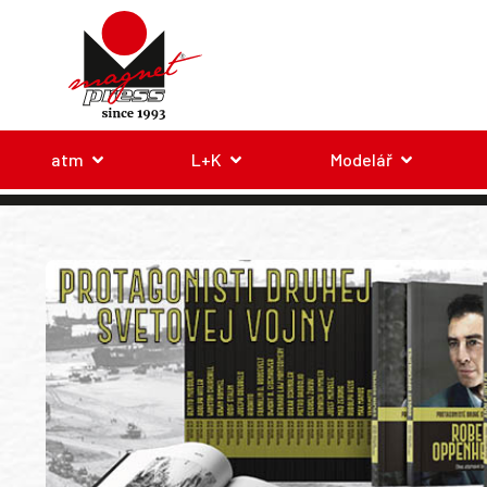
atm
L+K
Modelář