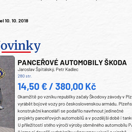
l 10. 10. 2018
ovinky
PANCEŘOVÉ AUTOMOBILY ŠKODA
Jaroslav Špitálský, Petr Kadlec
280 str.
14,50 € / 380,00 Kč
Okamžitě po vzniku republiky začaly Škodovy závody v Plz
vyrábět bojové vozy pro československou armádu. Plzeň
konstrukční kanceláři se podařilo navrhnout jedinečné
projekty pancéřových automobilů a v pozdější době i tank
U příležitosti stého výročí výroby obrněného automobilu P
II jsme si dovolili vydat knihu věnovanou vývoji a výrobě