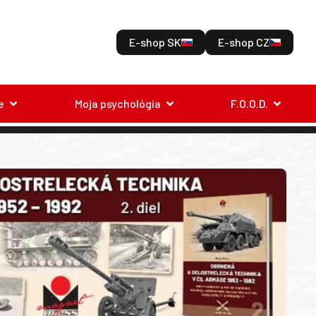
E-shop SK
E-shop CZ
e
Moja psychológia
F.O.O.D.