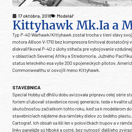
17 októbra, 2018
Modelář
Kittyhawk Mk.Ia a M
Typ P-40 Warhawk/Kittyhawk zostal trocha v tieni slávy svoj
motora Allison V-1710 bez kompresora limitoval dostatočný vý
diskvalifikoval P-40 z úlohy stíhača pre vybojovanie vzdušne
v oblastiach Severnej Afriky a Stredomoria, Južného Pacifik
status leteckého esa vyše 200 spojeneckých pilotov. Ameri
Commonwealthu si osvojili meno Kittyhawk.
STAVEBNICA
Special Hobby už dlhšiu dobu avizovala prípravu celej série s
foriem sľubovali stavebnice novej generácie, teda v kvalite už
skutočnosťou začiatkom tohto roku, keď sa k modelárom dos
stavebniciach nájdeme dva rámčeky dielov zo šedého plastu, j
Cartograf. Ich obsah sa líši len v polovičkách trupov a v rám
linky paneláže sú hlboké a ostré, bez nutnosti ďalšieho zvýr