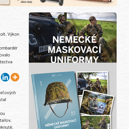
olt. Výkon
 bombardér
jovalo
etectva
oceľových
stal
mou
tailov,
eknuté.