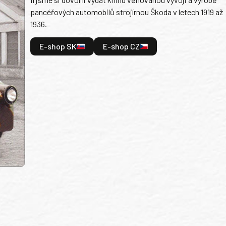
pancéřových automobilů strojírnou Škoda v letech 1919 až
1936.
E-shop SK
E-shop CZ