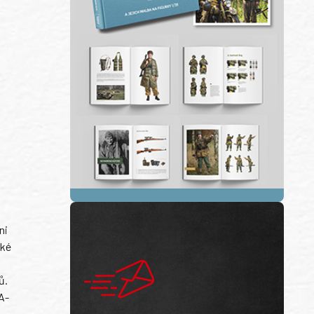
ni
ské
ů.
A-