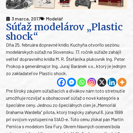
3 marca, 2017
Modelář
Súťaž modelárov „Plastic
shock“
Dňa 25. februára dopravné krídlo Kuchyňa otvorilo sezónu
modelárskych súťaží na Slovensku. 17. ročník súťaže zahájil
veliteľ dopravného krídla M. R. Štefánika plukovník Ing. Peter
Prokop a generálmajor Ing. Juraj Baránek v.v., ktorý je jedným
zo zakladateľov Plastic shock.
Pre široký záujem súťažiacich a divákov nám toto stretnutie
umožňuje rozvíjať a obohacovať súťaž o nové kategórie a
špeciálne ceny. Jednou zo špeciálnych cien je „Memoriál
Grahama Wardella“ pilota, ktorý tragicky zahynul 6. júna 1999
pri svojom vystúpení na SIAD-e. Túto cenu získal pán Martin
Pernica s modelom Sea Fury. Okrem hlavných ocenení bola