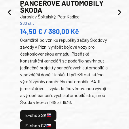
PANCEŘOVÉ AUTOMOBILY
ŠKODA
TA
Jaroslav Špitálský, Petr Kadlec
Ben
280 str.
352 s
14,50 € / 380,00 Kč
22
Okamžitě po vzniku republiky začaly Škodovy
Tank
závody v Plzni vyrábět bojové vozy pro
býva
československou armádu. Plzeňské
Rusk
konstrukční kanceláři se podařilo navrhnout
armá
jedinečné projekty pancéřových automobilů a
stře
v pozdější době i tanků. U příležitosti stého
při 
výročí výroby obrněného automobilu PA-II
blíz
jsme si dovolili vydat knihu věnovanou vývoji
tank
a výrobě pancéřových automobilů strojírnou
v lé
Škoda v letech 1919 až 1936.
tak 
hrdi
E-shop SK
je: 
odeh
E-shop CZ