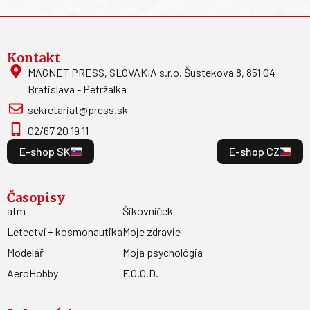
Kontakt
MAGNET PRESS, SLOVAKIA s.r.o. Šustekova 8, 851 04
Bratislava - Petržalka
sekretariat@press.sk
02/67 20 19 11
E-shop SK
E-shop CZ
Časopisy
atm
Šikovníček
Letectví + kosmonautika
Moje zdravie
Modelář
Moja psychológia
AeroHobby
F.O.O.D.