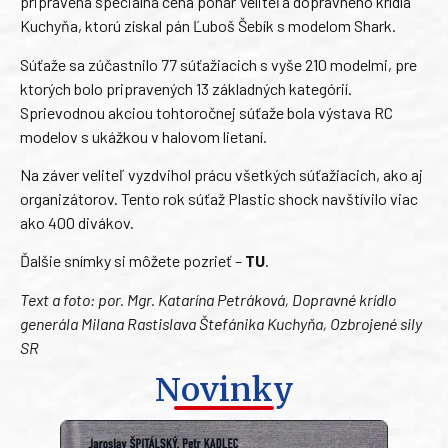
pripravená špeciálna cena pohár Veliteľa dopravného krídla
Kuchyňa, ktorú získal pán Ľuboš Šebík s modelom Shark.
Súťaže sa zúčastnilo 77 súťažiacich s vyše 210 modelmi, pre
ktorých bolo pripravených 13 základných kategórií.
Sprievodnou akciou tohtoročnej súťaže bola výstava RC
modelov s ukážkou v halovom lietaní.
Na záver veliteľ vyzdvihol prácu všetkých súťažiacich, ako aj
organizátorov. Tento rok súťaž Plastic shock navštívilo viac
ako 400 divákov.
Ďalšie snímky si môžete pozrieť –
TU
.
Text a foto: por. Mgr. Katarína Petráková, Dopravné krídlo
generála Milana Rastislava Štefánika Kuchyňa, Ozbrojené sily
SR
Novinky