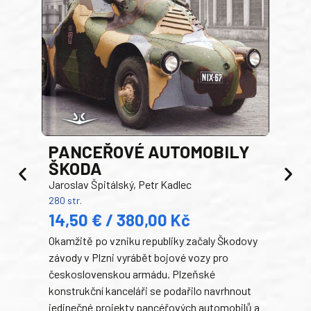
PANCEŘOVÉ AUTOMOBILY
ŠKODA
TA
Jaroslav Špitálský, Petr Kadlec
Ben
280 str.
352 s
14,50 € / 380,00 Kč
22
Okamžitě po vzniku republiky začaly Škodovy
Tank
závody v Plzni vyrábět bojové vozy pro
býva
československou armádu. Plzeňské
Rusk
konstrukční kanceláři se podařilo navrhnout
armá
jedinečné projekty pancéřových automobilů a
stře