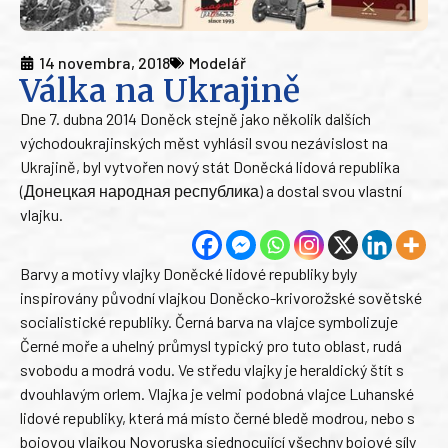
14 novembra, 2018
Modelář
Válka na Ukrajině
Dne 7. dubna 2014 Doněck stejně jako několik dalších
východoukrajinských měst vyhlásil svou nezávislost na
Ukrajině, byl vytvořen nový stát Doněcká lidová republika
(Донецкая народная республика) a dostal svou vlastní
vlajku.
Barvy a motivy vlajky Doněcké lidové republiky byly
inspirovány původní vlajkou Doněcko-krivorožské sovětské
socialistické republiky. Černá barva na vlajce symbolizuje
Černé moře a uhelný průmysl typický pro tuto oblast, rudá
svobodu a modrá vodu. Ve středu vlajky je heraldický štít s
dvouhlavým orlem. Vlajka je velmi podobná vlajce Luhanské
lidové republiky, která má místo černé bledě modrou, nebo s
bojovou vlajkou Novoruska sjednocující všechny bojové síly