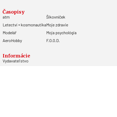
Časopisy
atm
Šikovníček
Letectví + kosmonautika
Moje zdravie
Modelář
Moja psychológia
AeroHobby
F.O.O.D.
Informácie
Vydavateľstvo
Predplatné
Archív
Inzercia
GDPR
Kontakty