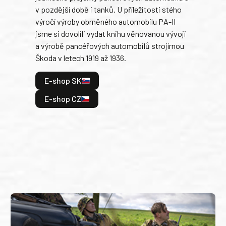
v pozdější době i tanků. U příležitosti stého
při 
výročí výroby obrněného automobilu PA-II
blíz
jsme si dovolili vydat knihu věnovanou vývoji
tank
a výrobě pancéřových automobilů strojírnou
v lé
Škoda v letech 1919 až 1936.
tak 
hrdi
E-shop SK
je: 
odeh
E-shop CZ
bitv
E
E