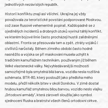
jednotlivých nezávislých republik.
Historii konfliktu znají asi všichni. Ukrajina jej vždy
považovala za teroristické povstání podporované Moskvou,
což zase Rusové vehementně popírali. Každopádně se z
ojedinělých incidentů a drobných útoků vyvinul táhlý konflikt,
ve kterém bojové linie často procházejí hustě zalidněnými
oblastmi. Fronta se přesouvala tam a zpět, ztráty vojáků i
civilistů narůstaly. Během zimního období často hodně
nasněžilo a vojska se při maskování musela uchýlit k
tradičním kamuflážním technikám, používaným již během
Velké vlastenecké války. Nejvyhledávanější možností
samozřejmě byla smytelná bílá barva, vozidla nesla rozlišná
schémata. BTR-80, který posloužil jako předloha mého
modelu, přežil několik bitev v okolí Doněcku. V zimě dostal
hrubou kamufláž smytelnou bílou barvou, vozidlo neslo vlajku
„Ortodoxní armády“, která zároveň sloužila jako symbol
sjednocení Ruska a bratrství všech členů ortodoxní církve.