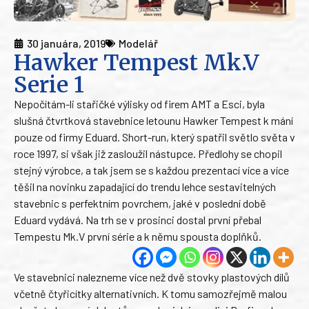
30 januára, 2019
Modelář
Hawker Tempest Mk.V
Serie 1
Nepočítám-li stařičké výlisky od firem AMT a Esci, byla
slušná čtvrtková stavebnice letounu Hawker Tempest k mání
pouze od firmy Eduard. Short-run, který spatřil světlo světa v
roce 1997, si však již zasloužil nástupce. Předlohy se chopil
stejný výrobce, a tak jsem se s každou prezentací více a více
těšil na novinku zapadající do trendu lehce sestavitelných
stavebnic s perfektním povrchem, jaké v poslední době
Eduard vydává. Na trh se v prosinci dostal první přebal
Tempestu Mk.V první série a k němu spousta doplňků.
Ve stavebnici nalezneme více než dvě stovky plastových dílů
včetně čtyřicítky alternativních. K tomu samozřejmě malou