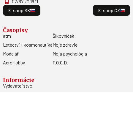
02/67 20 19 11
E-shop SK
E-shop CZ
Časopisy
atm
Šikovníček
Letectví + kosmonautika
Moje zdravie
Modelář
Moja psychológia
AeroHobby
F.O.O.D.
Informácie
Vydavateľstvo
Predplatné
Archív
Inzercia
GDPR
Kontakty