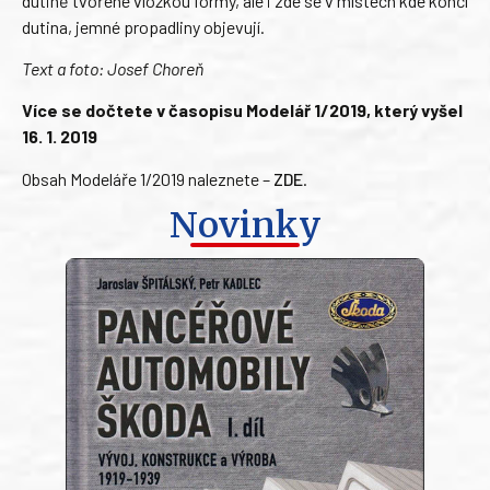
dutině tvořené vložkou formy, ale i zde se v místech kde končí
dutina, jemné propadliny objevují.
Text a foto:
Josef Choreň
Více se dočtete v časopisu Modelář 1/2019, který vyšel
16. 1. 2019
Obsah Modeláře 1/2019 naleznete –
ZDE
.
Novinky