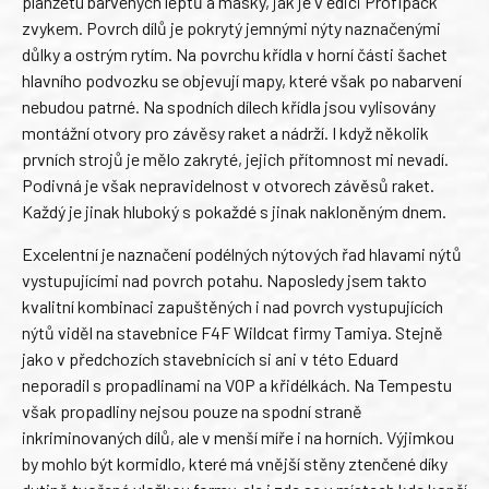
planžetu barvených leptů a masky, jak je v edici Profipack
zvykem. Povrch dílů je pokrytý jemnými nýty naznačenými
důlky a ostrým rytím. Na povrchu křídla v horní části šachet
hlavního podvozku se objevují mapy, které však po nabarvení
nebudou patrné. Na spodních dílech křídla jsou vylisovány
montážní otvory pro závěsy raket a nádrží. I když několik
prvních strojů je mělo zakryté, jejich přítomnost mi nevadí.
Podivná je však nepravidelnost v otvorech závěsů raket.
Každý je jinak hluboký s pokaždé s jinak nakloněným dnem.
Excelentní je naznačení podélných nýtových řad hlavami nýtů
vystupujícími nad povrch potahu. Naposledy jsem takto
kvalitní kombinaci zapuštěných i nad povrch vystupujících
nýtů viděl na stavebnice F4F Wildcat firmy Tamiya. Stejně
jako v předchozích stavebnicích si ani v této Eduard
neporadil s propadlinami na VOP a křidélkách. Na Tempestu
však propadliny nejsou pouze na spodní straně
inkriminovaných dílů, ale v menší míře i na horních. Výjimkou
by mohlo být kormidlo, které má vnější stěny ztenčené díky