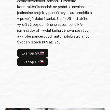
československou armádu. Plzeňské
Rusk
konstrukční kanceláři se podařilo navrhnout
armá
jedinečné projekty pancéřových automobilů a
stře
v pozdější době i tanků. U příležitosti stého
při 
výročí výroby obrněného automobilu PA-II
blíz
jsme si dovolili vydat knihu věnovanou vývoji
tank
a výrobě pancéřových automobilů strojírnou
v lé
Škoda v letech 1919 až 1936.
tak 
hrdi
E-shop SK
je: 
odeh
E-shop CZ
bitv
E
E