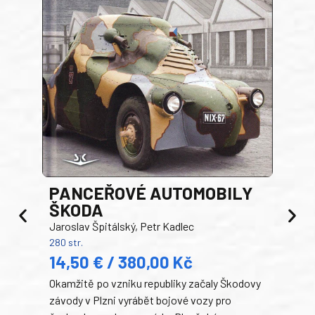
PANCEŘOVÉ AUTOMOBILY
ŠKODA
TA
Jaroslav Špitálský, Petr Kadlec
Ben
280 str.
352 s
14,50 € / 380,00 Kč
22
Okamžitě po vzniku republiky začaly Škodovy
Tank
závody v Plzni vyrábět bojové vozy pro
býva