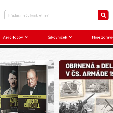
AeroHobby
Šikovníček
Moje zdravi