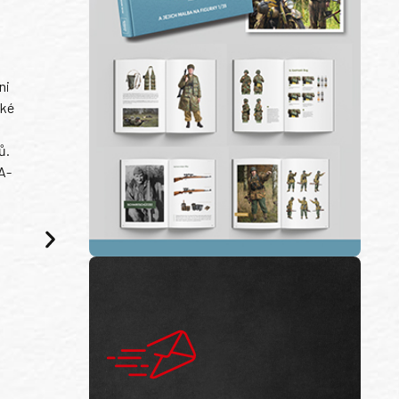
ni
ské
ů.
A-