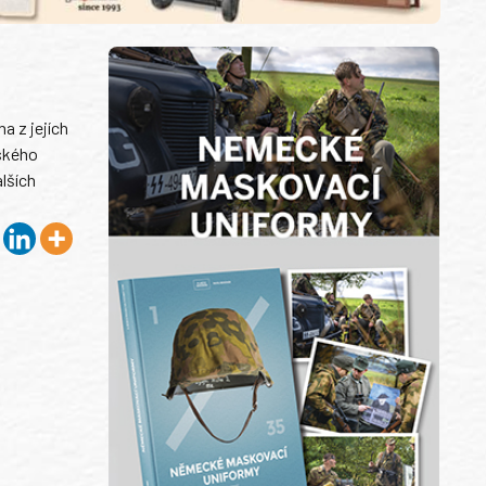
a z jejích
lského
alších