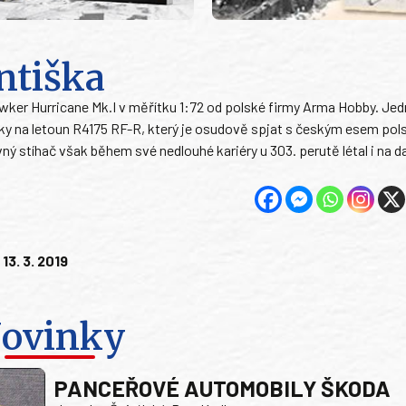
ntiška
ker Hurricane Mk.I v měřítku 1:72 od polské firmy Arma Hobby. Jedn
isky na letoun R4175 RF-R, který je osudově spjat s českým esem po
ný stíhač však během své nedlouhé kariéry u 303. perutě létal i na d
13. 3. 2019
ovinky
PANCEŘOVÉ AUTOMOBILY ŠKODA