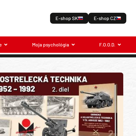
E-shop SK
E-shop CZ
e
Moja psychológia
F.O.O.D.