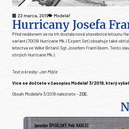
22 marca, 2019
Modelář
Hurricany Josefa Fra
Před nedávnem se na trh dostala nová stavebnice letounu Haw
variant (70019 Hurricane Mk.I Expert Set) obsahuje také obt
letectva ve Velké Británii Sgt Josefem Františkem. Tento slav
strojích Hurricane Mk.I.
Text a kresby: Jan Máče
Více se dočtete v časopisu Modelář 3/2019, který vyšel 
Obsah Modeláře 3/2019 naleznete –
ZDE
.
N