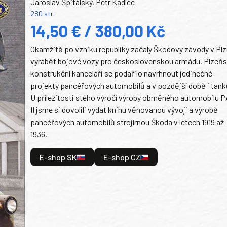
Jaroslav Špitálský, Petr Kadlec
280 str.
14,50 € / 380,00 Kč
Okamžitě po vzniku republiky začaly Škodovy závody v Plz
vyrábět bojové vozy pro československou armádu. Plzeň
konstrukční kanceláři se podařilo navrhnout jedinečné
projekty pancéřových automobilů a v pozdější době i tank
U příležitosti stého výročí výroby obrněného automobilu P
II jsme si dovolili vydat knihu věnovanou vývoji a výrobě
pancéřových automobilů strojírnou Škoda v letech 1919 až
1936.
E-shop SK
E-shop CZ