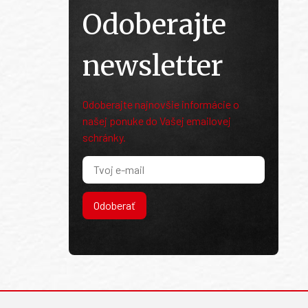
Odoberajte
newsletter
Odoberajte najnovšie informácie o
našej ponuke do Vašej emailovej
schránky.
Odoberať