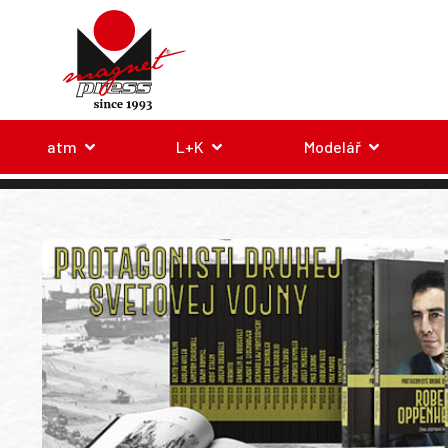
atm
L+K
Modelář