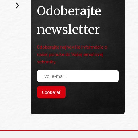
Odoberajte
newsletter
Odoberajte najnovšie informácie o
našej ponuke do Vašej emailovej
schránky.
Odoberať