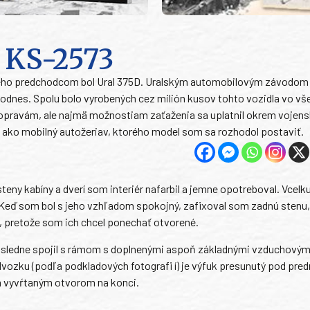
m KS-2573
– jeho predchodcom bol Ural 375D. Uralským automobilovým závodom
 dodnes. Spolu bolo vyrobených cez milión kusov tohto vozidla vo vš
m opravám, ale najmä možnostiam zaťaženia sa uplatnil okrem vojen
bo ako mobilný autožeriav, ktorého model som sa rozhodol postaviť.
teny kabíny a dverí som interiér nafarbil a jemne opotreboval. Vcelk
. Keď som bol s jeho vzhľadom spokojný, zafixoval som zadnú stenu,
, pretože som ich chcel ponechať otvorené.
ásledne spojil s rámom s doplnenými aspoň základnými vzduchovým
ozku (podľa podkladových fotografi í) je výfuk presunutý pod pred
ým vyvŕtaným otvorom na konci.