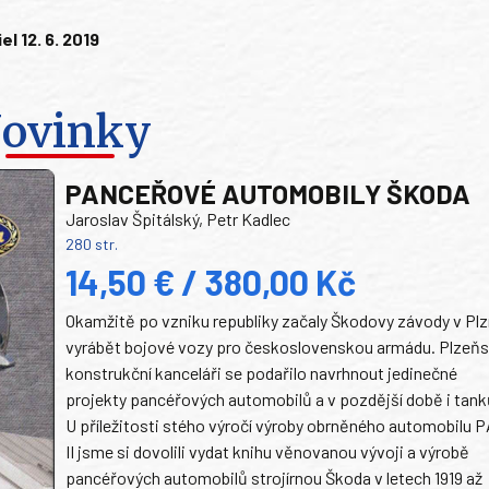
l 12. 6. 2019
ovinky
PANCEŘOVÉ AUTOMOBILY ŠKODA
Jaroslav Špitálský, Petr Kadlec
280 str.
14,50 € / 380,00 Kč
Okamžitě po vzniku republiky začaly Škodovy závody v Plz
vyrábět bojové vozy pro československou armádu. Plzeň
konstrukční kanceláři se podařilo navrhnout jedinečné
projekty pancéřových automobilů a v pozdější době i tank
U příležitosti stého výročí výroby obrněného automobilu P
II jsme si dovolili vydat knihu věnovanou vývoji a výrobě
pancéřových automobilů strojírnou Škoda v letech 1919 až