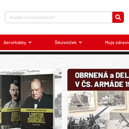
AeroHobby
Šikovníček
Moje zdravi