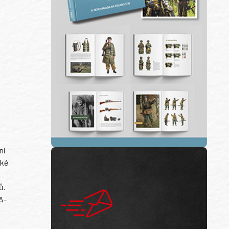
ni
ské
ů.
A-