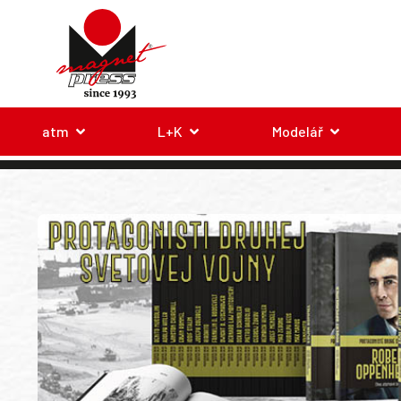
atm
L+K
Modelář