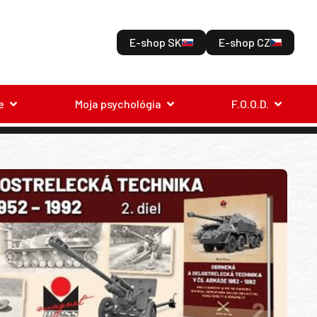
E-shop SK
E-shop CZ
e
Moja psychológia
F.O.O.D.