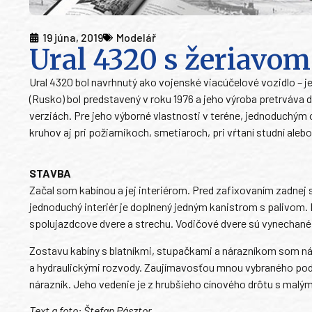
19 júna, 2019
Modelář
Ural 4320 s žeriavo
Ural 4320 bol navrhnutý ako vojenské viacúčelové vozidlo 
(Rusko) bol predstavený v roku 1976 a jeho výroba pretrváva
verziách. Pre jeho výborné vlastnosti v teréne, jednoduchý
kruhov aj pri požiarnikoch, smetiaroch, pri vŕtaní studní ale
STAVBA
Začal som kabínou a jej interiérom. Pred zafixovaním zadnej s
jednoduchý interiér je doplnený jedným kanistrom s palivom
spolujazdcove dvere a strechu. Vodičové dvere sú vynechané
Zostavu kabíny s blatníkmi, stupačkami a nárazníkom som n
a hydraulickými rozvody. Zaujímavosťou mnou vybraného podv
nárazník. Jeho vedenie je z hrubšieho cínového drôtu s mal
Text a foto: Štefan Pásztor