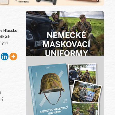
 v Miassku
etkých
ských
u
i
ný