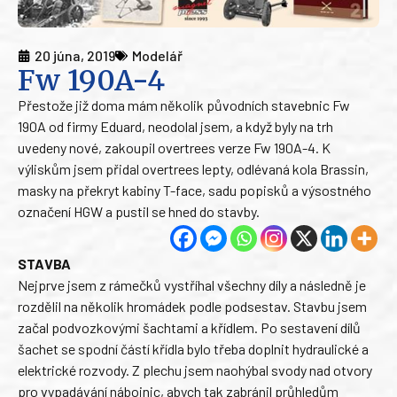
20 júna, 2019
Modelář
Fw 190A-4
Přestože již doma mám několik původních stavebnic Fw
190A od firmy Eduard, neodolal jsem, a když byly na trh
uvedeny nové, zakoupil overtrees verze Fw 190A-4. K
výliskům jsem přidal overtrees lepty, odlévaná kola Brassin,
masky na překryt kabiny T-face, sadu popisků a výsostného
označení HGW a pustil se hned do stavby.
STAVBA
Nejprve jsem z rámečků vystříhal všechny díly a následně je
rozdělil na několik hromádek podle podsestav. Stavbu jsem
začal podvozkovými šachtami a křídlem. Po sestavení dílů
šachet se spodní částí křídla bylo třeba doplnit hydraulické a
elektrické rozvody. Z plechu jsem naohýbal svody nad otvory
pro vypadávání nábojnic, abych tak zabránil průhledům