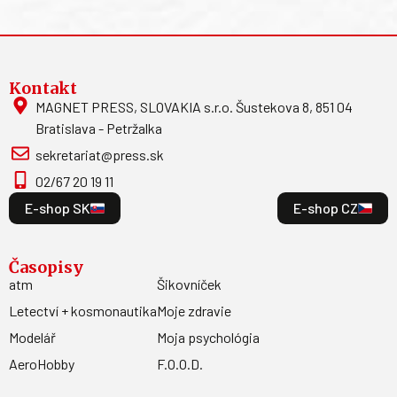
Kontakt
MAGNET PRESS, SLOVAKIA s.r.o. Šustekova 8, 851 04
Bratislava - Petržalka
sekretariat@press.sk
02/67 20 19 11
E-shop SK
E-shop CZ
Časopisy
atm
Šikovníček
Letectví + kosmonautika
Moje zdravie
Modelář
Moja psychológia
AeroHobby
F.O.O.D.