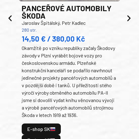
PANCEŘOVÉ AUTOMOBILY
ŠKODA
TA
Jaroslav Špitálský, Petr Kadlec
Ben
280 str.
352 s
14,50 € / 380,00 Kč
22
Okamžitě po vzniku republiky začaly Škodovy
Tank
závody v Plzni vyrábět bojové vozy pro
býva
československou armádu. Plzeňské
Rusk
konstrukční kanceláři se podařilo navrhnout
armá
jedinečné projekty pancéřových automobilů a
stře
v pozdější době i tanků. U příležitosti stého
při 
výročí výroby obrněného automobilu PA-II
blíz
jsme si dovolili vydat knihu věnovanou vývoji
tank
a výrobě pancéřových automobilů strojírnou
v lé
Škoda v letech 1919 až 1936.
tak 
hrdi
E-shop SK
je: 
odeh