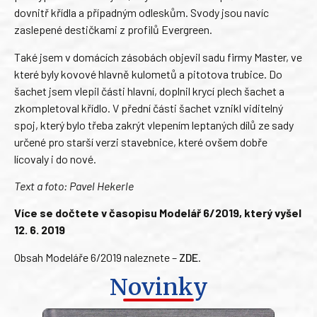
dovnitř křídla a případným odleskům. Svody jsou navíc
zaslepené destičkami z profilů Evergreen.
Také jsem v domácích zásobách objevil sadu firmy Master, ve
které byly kovové hlavně kulometů a pitotova trubice. Do
šachet jsem vlepil části hlavní, doplnil krycí plech šachet a
zkompletoval křídlo. V přední části šachet vznikl viditelný
spoj, který bylo třeba zakrýt vlepením leptaných dílů ze sady
určené pro starší verzi stavebnice, které ovšem dobře
lícovaly i do nové.
Text a foto: Pavel Hekerle
Více se dočtete v časopisu Modelář 6/2019, který vyšel
12. 6. 2019
Obsah Modeláře 6/2019 naleznete –
ZDE
.
Novinky