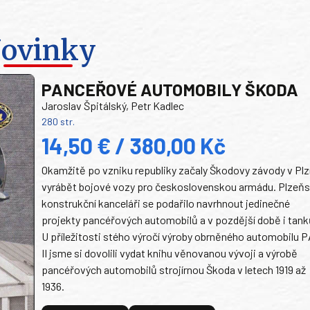
ovinky
PANCEŘOVÉ AUTOMOBILY ŠKODA
Jaroslav Špitálský, Petr Kadlec
280 str.
14,50 € / 380,00 Kč
Okamžitě po vzniku republiky začaly Škodovy závody v Plz
vyrábět bojové vozy pro československou armádu. Plzeň
konstrukční kanceláři se podařilo navrhnout jedinečné
projekty pancéřových automobilů a v pozdější době i tank
U příležitosti stého výročí výroby obrněného automobilu P
II jsme si dovolili vydat knihu věnovanou vývoji a výrobě
pancéřových automobilů strojírnou Škoda v letech 1919 až
1936.