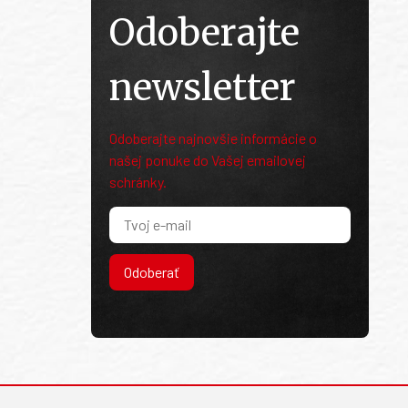
Odoberajte
newsletter
Odoberajte najnovšie informácie o
našej ponuke do Vašej emailovej
schránky.
Odoberať