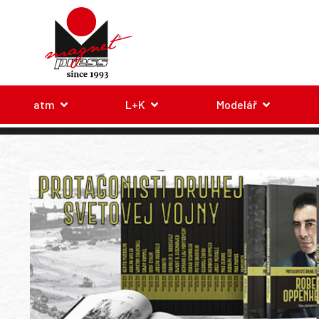
atm
L+K
Modelář