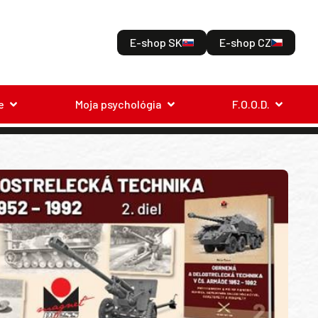
E-shop SK
E-shop CZ
e
Moja psychológia
F.O.O.D.