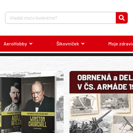
AeroHobby
Šikovníček
Moje zdravi