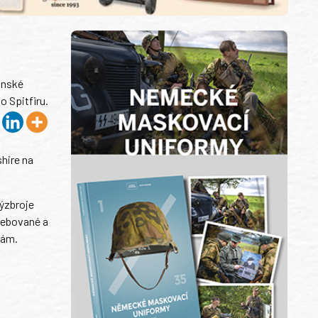
onské
o Spitfiru.
shire na
výzbroje
třebované a
dám.