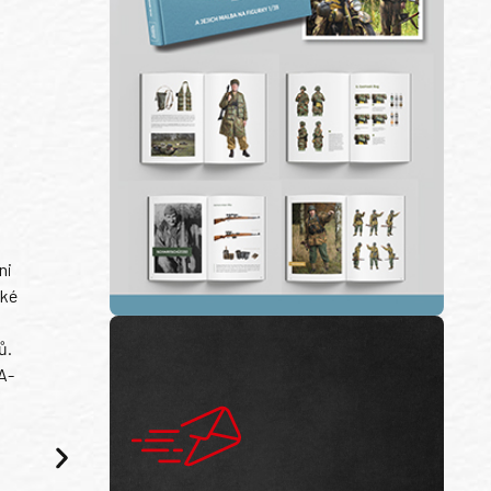
ni
ské
ů.
A-