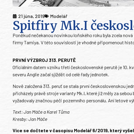
21 júna, 2019
Modelář
Spitfiry Mk.I českos
Poněkud nečekanou novinkou loňského roku byla zcela nová s
firmy Tamiya. V této souvislosti je vhodné připomenout histo
PRVNÍ VÝZBROJ 313. PERUTĚ
Oficiálním datem vzniku třetí československé perutě je 10. kvě
severu Anglie začal sjíždět od celé řady jednotek.
Nově založená 313. peruť se stala první československou jed
přicházely právě stroje varianty Mk.I, které již měly za sebo
vyžadovaly značnou péči pozemního personálu. Ani letové výko
Text: Jan Máče a Karel Tůma
Kresby: Jan Máče
Více se dočtete v časopisu Modelář 6/2019, který vyšel 