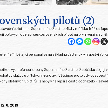
lovenských pilotů (2)
tavebnice letounu Supermarine Spitfire Mk.I v měřítku 1:48 od jap
rii bojových operací československých pilotů na první verzi slavnéh
ten 1941. Létající personál se na základnu Catterick v hrabství York
notkou vyzbrojenou letouny Supermarine Spitfire. Zpočátku do její 
u bohatou službu u britských jednotek. Většinou proto byly dost opo
ny olétaných Spitfirů již nebyly nejlepší a často docházelo k záva
12. 6. 2019