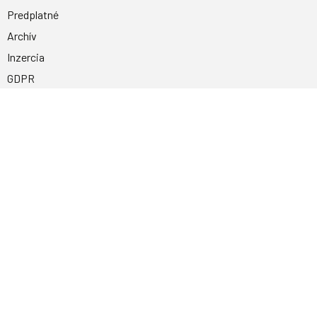
Predplatné
Archív
Inzercia
GDPR
Kontakty
Facebook
Magnetpress.online
© 2023 Všetky práva vyhradené. Dizajn a
programovanie: