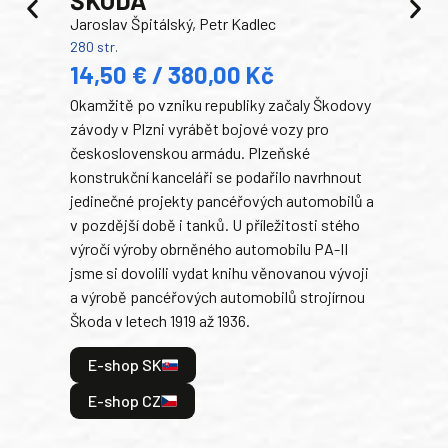
TA
Jaroslav Špitálský, Petr Kadlec
Ben
280 str.
352 s
14,50 € / 380,00 Kč
22
Okamžitě po vzniku republiky začaly Škodovy
Tank
závody v Plzni vyrábět bojové vozy pro
býva
československou armádu. Plzeňské
Rusk
konstrukční kanceláři se podařilo navrhnout
armá
jedinečné projekty pancéřových automobilů a
stře
v pozdější době i tanků. U příležitosti stého
při 
výročí výroby obrněného automobilu PA-II
blíz
jsme si dovolili vydat knihu věnovanou vývoji
tank
a výrobě pancéřových automobilů strojírnou
v lé
Škoda v letech 1919 až 1936.
tak 
hrdi
E-shop SK
je: 
odeh
E-shop CZ
bitv