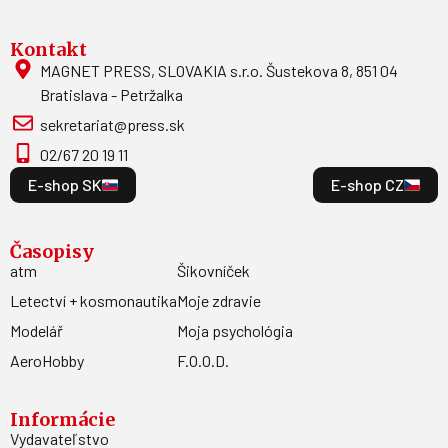
Kontakt
MAGNET PRESS, SLOVAKIA s.r.o. Šustekova 8, 851 04
Bratislava - Petržalka
sekretariat@press.sk
02/67 20 19 11
E-shop SK
E-shop CZ
Časopisy
atm
Šikovníček
Letectví + kosmonautika
Moje zdravie
Modelář
Moja psychológia
AeroHobby
F.O.O.D.
Informácie
Vydavateľstvo